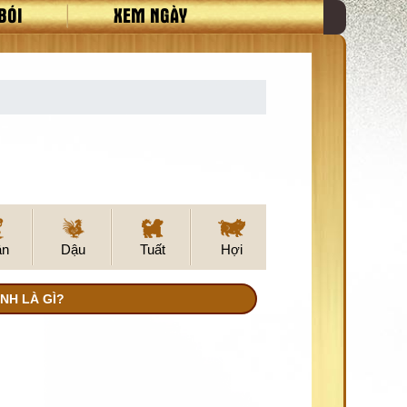
BÓI
XEM NGÀY
ân
Dậu
Tuất
Hợi
NH LÀ GÌ?