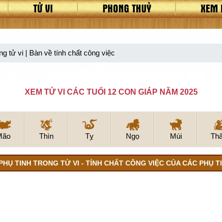
TỬ VI
PHONG THUỶ
XEM 
ng tử vi | Bàn về tính chất công việc
XEM TỬ VI CÁC TUỔI 12 CON GIÁP NĂM 2025
Mão
Thìn
Tỵ
Ngọ
Mùi
Th
PHỤ TINH TRONG TỬ VI - TÍNH CHẤT CÔNG VIỆC CỦA CÁC PHỤ TI