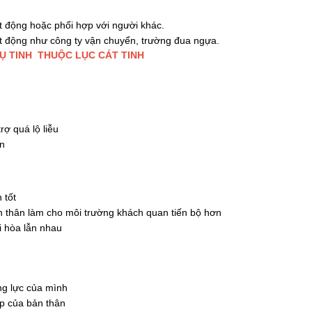
ạt động hoặc phối hợp với người khác.
ạt động như công ty vận chuyển, trường đua ngựa.
Ụ TINH THUỘC LỤC CÁT TINH
rợ quá lộ liễu
ẫn
 tốt
n thân làm cho môi trường khách quan tiến bộ hơn
i hòa lẫn nhau
ng lực của mình
ập của bản thân