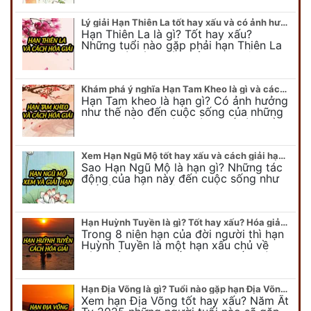
Vậy những tuổi nào sẽ…
Lý giải Hạn Thiên La tốt hay xấu và có ảnh hưởng như thế nào?
Hạn Thiên La là gì? Tốt hay xấu?
Những tuổi nào gặp phải hạn Thiên La
2025? Và cách hóa giải hạn Thiên La
như thế nào?... tất cả sẽ…
Khám phá ý nghĩa Hạn Tam Kheo là gì và cách giải hạn
Hạn Tam kheo là hạn gì? Có ảnh hưởng
như thế nào đến cuộc sống của những
ai gặp phải hạn này? Làm thế nào để
giải hạn Tam Kheo…
Xem Hạn Ngũ Mộ tốt hay xấu và cách giải hạn Ngũ Mộ 2025
Sao Hạn Ngũ Mộ là hạn gì? Những tác
động của hạn này đến cuộc sống như
thế nào? Có nghiêm trọng không? Gia
chủ nếu gặp hạn Ngũ Mộ…
Hạn Huỳnh Tuyền là gì? Tốt hay xấu? Hóa giải ra sao?
Trong 8 niên hạn của đời người thì hạn
Huỳnh Tuyền là một hạn xấu chủ về
sức khỏe, mang đến tai họa bất ngờ
cho những ai gặp phải.…
Hạn Địa Võng là gì? Tuổi nào gặp hạn Địa Võng năm 2025?
Xem hạn Địa Võng tốt hay xấu? Năm Ất