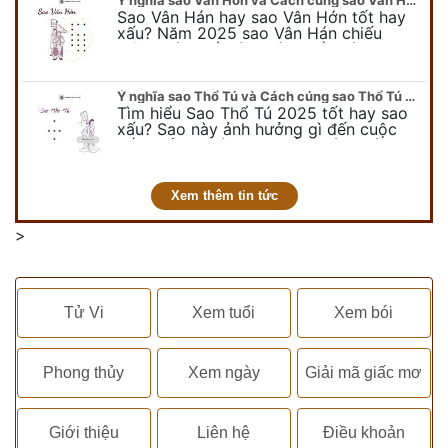
Ý nghĩa sao Vân Hớn và Cách cúng sao Vân Hớn 2025 chiếu mệnh chi tiết nhất!
Sao Vân Hán hay sao Vân Hớn tốt hay
xấu? Năm 2025 sao Vân Hán chiếu
mệnh các tuổi nào? Tìm hiểu cách
cúng giải hạn sao Vân Hán 2025…
Ý nghĩa sao Thổ Tú và Cách cúng sao Thổ Tú 2025 chiếu mệnh chi tiết nhất
Tìm hiểu Sao Thổ Tú 2025 tốt hay sao
xấu? Sao này ảnh hưởng gì đến cuộc
sống của người gặp phải? Cách cúng
giải hạn sao Thổ Tú năm…
Xem thêm tin tức
>
Tử Vi
Xem tuổi
Xem bói
Phong thủy
Xem ngày
Giải mã giấc mơ
Giới thiệu
Liên hệ
Điều khoản