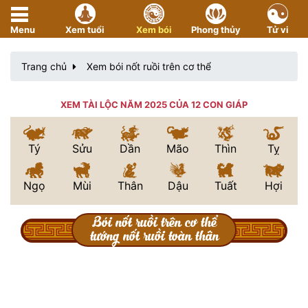
Menu
Xem tuổi
Xem bói
Phong thủy
Tử vi
Trang chủ
Xem bói nốt ruồi trên cơ thể
XEM TÀI LỘC NĂM 2025 CỦA 12 CON GIÁP
Tý
Sửu
Dần
Mão
Thìn
Tỵ
Ngọ
Mùi
Thân
Dậu
Tuất
Hợi
Bói nốt ruồi trên cơ thể
tướng nốt ruồi toàn thân