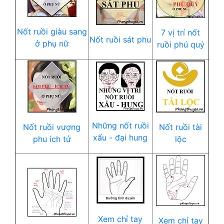
Nốt ruồi giàu sang
7 vị trí nốt
Nốt ruồi sát phu
ở phụ nữ
ruồi phú quý
Những nốt ruồi
Nốt ruồi vượng
Nốt ruồi tài
xấu - đại hung
phu ích tử
lộc
Xem chỉ tay
Xem chỉ tay