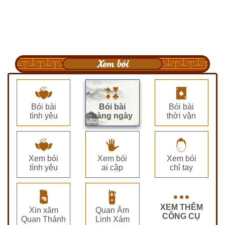
Xem bói
Bói bài
Bói bài
Bói bài
tình yêu
hàng ngày
thời vận
Xem bói
Xem bói
Xem bói
tình yêu
ai cập
chỉ tay
XEM THÊM
Xin xăm
Quan Âm
CÔNG CỤ
Quan Thánh
Linh Xám