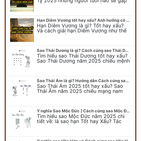
Tỵ 2025 những người tuổi nào sẽ gặp
phải hạn này? Cùng tìm hiểu cách giải
hạn Địa Võng chi tiết…
Hạn Diêm Vương tốt hay xấu? Ảnh hưởng có nghiêm trọng không?
Hạn Diêm Vương là gì? Tốt hay xấu?
Và cách giải hạn Diêm Vương như thế
nào được rất nhiều người quan tâm tìm
hiểu. Cùng theo dõi bài viết…
Sao Thái Dương là gì? Cách cúng sao Thái Dương 2025 cho nam và nữ chuẩn xác nhất
Tìm hiểu sao Thái Dương tốt hay xấu?
Sao Thái Dương năm 2025 chiếu mệnh
nam nữ mệnh các tuổi nào? Cúng sao
giải hạn như nào là chính xác?…
Sao Thái Âm là gì? Hướng dẫn Cách cúng sao Thái Âm 2025 chuẩn nhất
Sao Thái Âm 2025 tốt hay xấu? Sao
Thái Âm năm 2025 chiếu mạng nam
giới hay nữ giới ở những tuổi nào.
Phongthuyso.vn hướng dẫn cách cúng
sao Thái…
Ý nghĩa Sao Mộc Đức | Cách cúng sao Mộc Đức 2025 cho cả nam và nữ chuẩn nhất
Tìm hiểu sao Mộc Đức năm 2025 chi
tiết về: là sao hạn Tốt hay Xấu? Tác
động như thế nào đến gia chủ? Cách
cúng giải hạn sao Mộc…