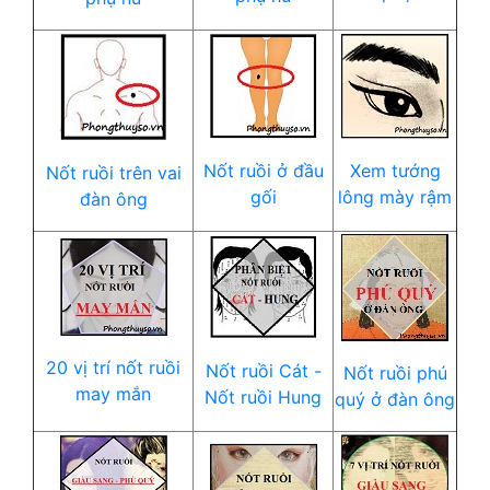
Nốt ruồi ở đầu
Xem tướng
Nốt ruồi trên vai
gối
lông mày rậm
đàn ông
20 vị trí nốt ruồi
Nốt ruồi Cát -
Nốt ruồi phú
may mắn
Nốt ruồi Hung
quý ở đàn ông