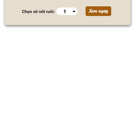
Chọn số nốt ruồi: