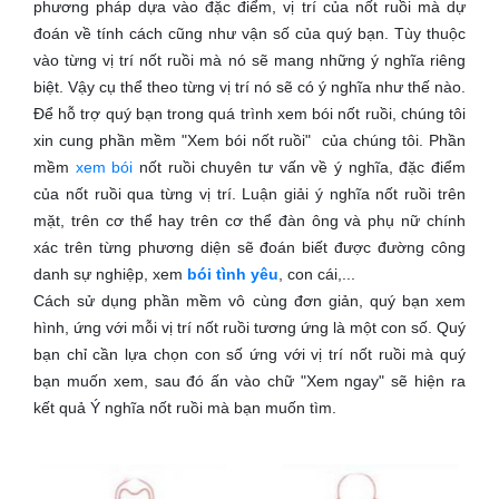
phương pháp dựa vào đặc điểm, vị trí của nốt ruồi mà dự
đoán về tính cách cũng như vận số của quý bạn. Tùy thuộc
vào từng vị trí nốt ruồi mà nó sẽ mang những ý nghĩa riêng
biệt. Vậy cụ thể theo từng vị trí nó sẽ có ý nghĩa như thế nào.
Để hỗ trợ quý bạn trong quá trình xem bói nốt ruồi, chúng tôi
xin cung phần mềm "Xem bói nốt ruồi" của chúng tôi. Phần
mềm
xem bói
nốt ruồi chuyên tư vấn về ý nghĩa, đặc điểm
của nốt ruồi qua từng vị trí. Luận giải ý nghĩa nốt ruồi trên
mặt, trên cơ thể hay trên cơ thể đàn ông và phụ nữ chính
xác trên từng phương diện sẽ đoán biết được đường công
danh sự nghiệp, xem
bói tình yêu
, con cái,...
Cách sử dụng phần mềm vô cùng đơn giản, quý bạn xem
hình, ứng với mỗi vị trí nốt ruồi tương ứng là một con số. Quý
bạn chỉ cần lựa chọn con số ứng với vị trí nốt ruồi mà quý
bạn muốn xem, sau đó ấn vào chữ "Xem ngay" sẽ hiện ra
kết quả Ý nghĩa nốt ruồi mà bạn muốn tìm.