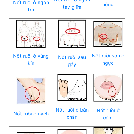
Nốt ruồi ở ngón
hông
tay giữa
trỏ
Nốt ruồi son ở
Nốt ruồi ở vùng
Nốt ruồi sau
ngực
kín
gáy
Nốt ruồi ở bàn
Nốt ruồi ở
Nốt ruồi ở nách
chân
cằm