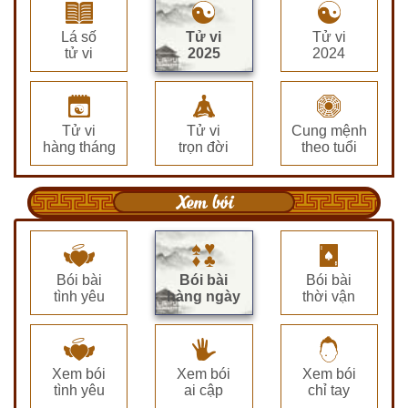
Lá số
Tử vi
Tử vi
tử vi
2025
2024
Tử vi
Tử vi
Cung mệnh
hàng tháng
trọn đời
theo tuổi
Xem bói
Bói bài
Bói bài
Bói bài
tình yêu
hàng ngày
thời vận
Xem bói
Xem bói
Xem bói
tình yêu
ai cập
chỉ tay