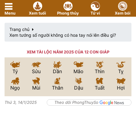
Menu
Xem tuổi
Phong thủy
Tử vi
Xem bói
Trang chủ
Xem tướng số người không có hoa tay nói lên điều gì?
XEM TÀI LỘC NĂM 2025 CỦA 12 CON GIÁP
Tý
Sửu
Dần
Mão
Thìn
Tỵ
Ngọ
Mùi
Thân
Dậu
Tuất
Hợi
Thứ 3, 14/1/2025
Theo dõi PhongThuySo