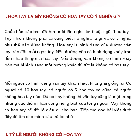
I. HOA TAY LÀ GÌ? KHÔNG CÓ HOA TAY CÓ Ý NGHĨA GÌ?
Chắc hẳn các bạn đã hơn một lần nghe tới thuật ngữ “hoa tay”.
Tuy nhiên không phải ai cũng biết nó nghĩa là gì và có ý nghĩa
như thế nào đúng không. Hoa tay là hình dạng của đường vân
tay trên đầu mỗi ngón tay. Nếu đường vân có hình dạng xoáy tròn
đều nhau thì gọi là hoa tay. Nếu đường vân không có hình xoáy
tròn mà bị lệch sang một hướng khác thì tức là không có hoa tay.
Mỗi người có hình dạng vân tay khác nhau, không ai giống ai. Có
người có 10 hoa tay, có người có 5 hoa tay và cũng có người
không hoa tay nào. Dù có hay không thì vân tay cũng là một trong
những đặc điểm nhận dạng riêng biệt của từng người. Vậy không
có hoa tay sẽ tiết lộ điều gì cho bạn. Tiếp tục đọc bài viết dưới
đây để tìm cho mình câu trả lời nhé.
II. TỶ LỆ NGƯỜI KHÔNG CÓ HOA TAY