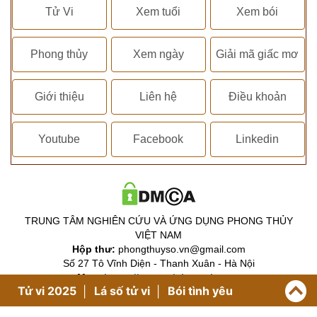
Tử Vi
Xem tuổi
Xem bói
Phong thủy
Xem ngày
Giải mã giấc mơ
Giới thiệu
Liên hệ
Điều khoản
Youtube
Facebook
Linkedin
TRUNG TÂM NGHIÊN CỨU VÀ ỨNG DỤNG PHONG THỦY
VIỆT NAM
Hộp thư:
phongthuyso.vn@gmail.com
Số 27 Tô Vĩnh Diện - Thanh Xuân - Hà Nội
Map:
https://g.page/phongthuyso
Tử vi 2025
Lá số tử vi
Bói tình yêu