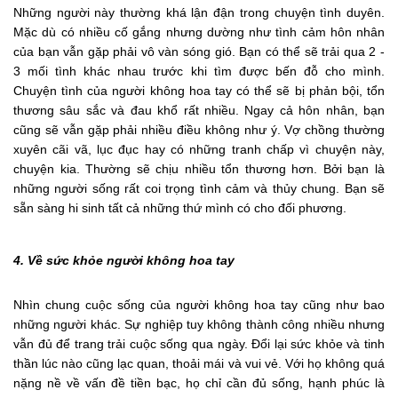
Những người này thường khá lận đận trong chuyện tình duyên.
Mặc dù có nhiều cố gắng nhưng dường như tình cảm hôn nhân
của bạn vẫn gặp phải vô vàn sóng gió. Bạn có thể sẽ trải qua 2 -
3 mối tình khác nhau trước khi tìm được bến đỗ cho mình.
Chuyện tình của người không hoa tay có thể sẽ bị phản bội, tổn
thương sâu sắc và đau khổ rất nhiều. Ngay cả hôn nhân, bạn
cũng sẽ vẫn gặp phải nhiều điều không như ý. Vợ chồng thường
xuyên cãi vã, lục đục hay có những tranh chấp vì chuyện này,
chuyện kia. Thường sẽ chịu nhiều tổn thương hơn. Bởi bạn là
những người sống rất coi trọng tình cảm và thủy chung. Bạn sẽ
sẵn sàng hi sinh tất cả những thứ mình có cho đối phương.
4. Về sức khỏe người không hoa tay
Nhìn chung cuộc sống của người không hoa tay cũng như bao
những người khác. Sự nghiệp tuy không thành công nhiều nhưng
vẫn đủ để trang trải cuộc sống qua ngày. Đổi lại sức khỏe và tinh
thần lúc nào cũng lạc quan, thoải mái và vui vẻ. Với họ không quá
nặng nề về vấn đề tiền bạc, họ chỉ cần đủ sống, hạnh phúc là