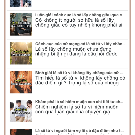
người bình thường? Cách cục giàu có
trong lá số tử vi có chính…
Luận giải cách cục lá số lấy chồng giàu qua các ví dụ cụ thể
Có không ít người sở hữu lá số lấy
chồng giàu có tuy nhiên không phải ai
cũng nắm được đặc điểm và cách cục
của lá số tử vi…
Cách cục của nữ mạng có lá số tử vi lấy chồng muộn #Miễn Phí
Lá số lấy chồng muộn chứa đựng
những bí ẩn gì đang là câu hỏi được
nhiều người phụ nữ quan tâm. Tại sao
nữ mạng muộn lập gia đình…
Bình giải lá số tử vi không lấy chồng của nữ mạng (Có ví dụ minh họa)
Tìm hiểu lá số tử vi không lấy chồng có
đặc điểm gì ? Trong lá số của những
người phụ nữ không lập gia đình này
thì điểm khác…
Khám phá lá số hiếm muộn con chi tiết từ chuyên gia Duy Linh
Chiêm nghiệm lá số tử vi hiếm muộn
con qua luận giải của chuyên gia
phong thủy Duy Linh. Có rất nhiều
người khó có con, vậy trên lá số…
Lá số tử vi người làm vợ lẽ có đặc điểm như thế nào ?