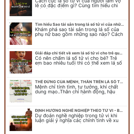
Cách cục lá số tử vi của người làm vợ
lẽ có đặc điểm gì? Cùng tìm hiểu chi
tiết về lá số làm vợ lẽ qua phần luận
giải…
Tìm hiểu Sao tài sản trong lá số tử vi của những người phụ nữ thành đạt
Khám phá sao tài sản trong lá số của
phụ nữ bao gồm những sao nào? Cách
cục giàu có trong lá số tử vi của người
phụ nữ biểu…
Giải đáp chi tiết về xem lá số tử vi cho trẻ qua luận giải từ chuyên gia
Có nên chấm lá số tử vi cho bé? Trẻ
em bao nhiêu tuổi thì có thể xem lá số
tử vi? Đây đang là câu hỏi được nhiều
người…
THẾ ĐỨNG CỦA MỆNH, THÂN TRÊN LÁ SỐ TỬ VI VÀ HỆ QUẢ TẤT YẾU
Mệnh chỉ tính tình, tư tưởng, khí chất
dung mạo..Thân chỉ hành động, hậu
vận, hậu thiên, và khả năng thành công
hay thất bại trong sự nghiệp. Học
thuyết…
ĐỊNH HƯỚNG NGHỀ NGHIỆP THEO TỬ VI - BÀN VỀ CÁC SAO CHÍNH TINH
Dự đoán nghề nghiệp trong tử vi khi
luận giải ý nghĩa các chính tinh về xu
hướng tính chất nghề nghiệp, mức độ
thành công, vinh hiển trên con…