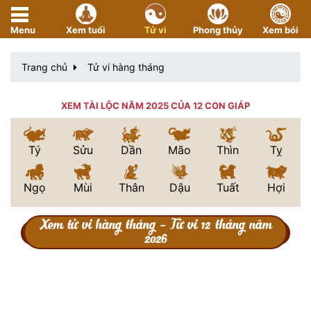
Chia sẻ
Like 10
Menu
Xem tuổi
Tử vi
Phong thủy
Xem bói
Trang chủ
Tử vi hàng tháng
XEM TÀI LỘC NĂM 2025 CỦA 12 CON GIÁP
Tý
Sửu
Dần
Mão
Thìn
Tỵ
Ngọ
Mùi
Thân
Dậu
Tuất
Hợi
Xem tử vi hàng tháng - Tử vi 12 tháng năm
2026