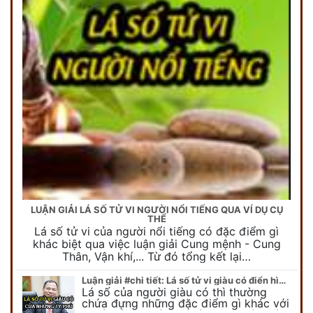
LUẬN GIẢI LÁ SỐ TỬ VI NGƯỜI NỔI TIẾNG QUA VÍ DỤ CỤ
THỂ
Lá số tử vi của người nổi tiếng có đặc điểm gì
khác biệt qua việc luận giải Cung mệnh - Cung
Thân, Vận khí,... Từ đó tổng kết lại…
Luận giải #chi tiết: Lá số tử vi giàu có điển hình của những tỷ phú
Lá số của người giàu có thì thường
chứa đựng những đặc điểm gì khác với