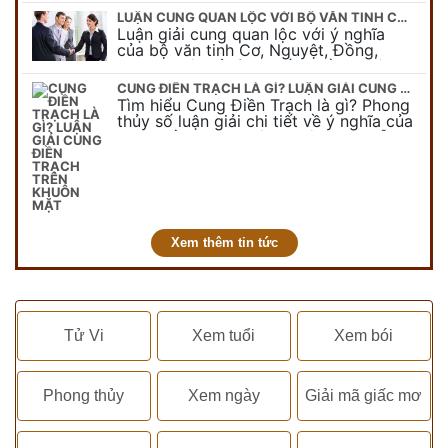
LUẬN CUNG QUAN LỘC VỚI BỘ VĂN TINH CƠ NGUYỆT, ĐỒNG, LƯƠNG!
Luận giải cung quan lộc với ý nghĩa
của bộ văn tinh Cơ, Nguyệt, Đồng,
Lương miêu tả tính chất nghề nghiệp
của từng sao. Xem chi tiết về cung…
CUNG ĐIỀN TRẠCH LÀ GÌ? LUẬN GIẢI CUNG ĐIỀN TRẠCH TRÊN KHUÔN MẶT
Tìm hiểu Cung Điền Trạch là gì? Phong
thủy số luận giải chi tiết về ý nghĩa của
cung Điền Trạch trên khuôn mặt mỗi
người, đâu là đặc điểm…
Xem thêm tin tức
Tử Vi
Xem tuổi
Xem bói
Phong thủy
Xem ngày
Giải mã giấc mơ