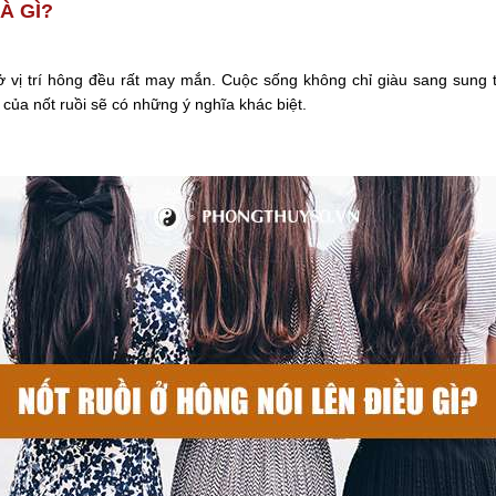
À GÌ?
ở vị trí hông đều rất may mắn. Cuộc sống không chỉ giàu sang sun
í của nốt ruồi sẽ có những ý nghĩa khác biệt.