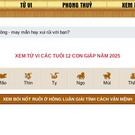
TỬ VI
PHONG THUỶ
XEM 
hông - may mắn hay xui rủi với bạn?
XEM TỬ VI CÁC TUỔI 12 CON GIÁP NĂM 2025
Mão
Thìn
Tỵ
Ngọ
Mùi
Th
XEM BÓI NỐT RUỒI Ở HÔNG LUẬN GIẢI TÍNH CÁCH VẬN MỆNH