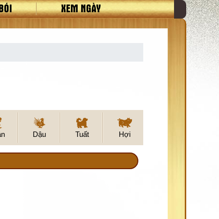
BÓI
XEM NGÀY
ân
Dậu
Tuất
Hợi