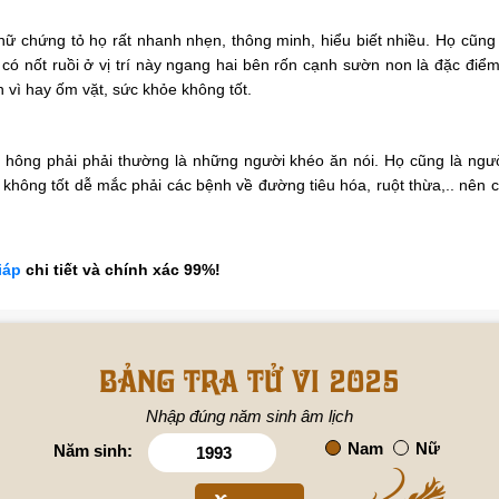
ữ chứng tỏ họ rất nhanh nhẹn, thông minh, hiểu biết nhiều. Họ cũng l
có nốt ruồi ở vị trí này ngang hai bên rốn cạnh sườn non là đặc điể
 vì hay ốm vặt, sức khỏe không tốt.
n hông phải phải thường là những người khéo ăn nói. Họ cũng là ngườ
hông tốt dễ mắc phải các bệnh về đường tiêu hóa, ruột thừa,.. nên cầ
iáp
chi tiết và chính xác 99%!
Bảng tra tử vi 2025
Nhập đúng năm sinh âm lịch
Nam
Nữ
Năm sinh: