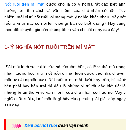
Nốt ruồi trên mí mắt
được cho là có ý nghĩa rất đặc biệt ảnh
hưởng tới tính cách và vận mệnh của chủ nhân sở hữu. Tuy
nhiên, mỗi vị trí nốt ruồi lại mang một ý nghĩa khác nhau. Vậy nốt
ruồi ở vị trí này sẽ nói lên điều gì bạn có biết không? Hãy cùng
theo dõi chuyên gia của chúng tôi tư vấn chi tiết ngay sau đây!
1- Ý NGHĨA NỐT RUỒI TRÊN MÍ MẮT
Đôi mắt là được coi là cửa sổ của tâm hồn, có lẽ vì thế mà trong
nhân tướng học vị trí nốt ruồi ở mắt luôn được các nhà chuyên
môn ưu ái nghiên cứu. Nốt ruồi ở mí mắt dưới hay trên, kể cả ở
bên phải hay bên trái thì đều là những vị trí rất đặc biệt tiết lộ
những bí ẩn thú vị về vận mệnh của chủ nhân sở hữu nó. Vậy ý
nghĩa nốt ruồi tại mí mắt là gì hãy cùng chúng tôi giải đáp ngay
sau đây.
Xem bói nốt ruồi
đoán vận mệnh