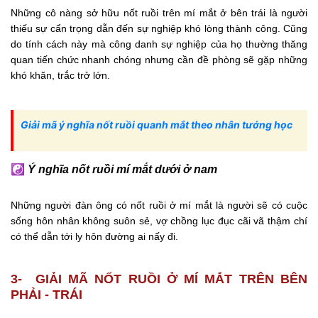
Những cô nàng sở hữu nốt ruồi trên mí mắt ở bên trái là người
thiếu sự cẩn trọng dẫn đến sự nghiệp khó lòng thành công. Cũng
do tính cách này mà công danh sự nghiệp của họ thường thăng
quan tiến chức nhanh chóng nhưng cần đề phòng sẽ gặp những
khó khăn, trắc trở lớn.
Giải mã ý nghĩa nốt ruồi quanh mắt theo nhân tướng học
☯
Ý nghĩa nốt ruồi mí mắt dưới ở nam
Những người đàn ông có nốt ruồi ở mí mắt là người sẽ có cuộc
sống hôn nhân không suôn sẻ, vợ chồng lục đục cãi vã thậm chí
có thể dẫn tới ly hôn đường ai nấy đi.
3- GIẢI MÃ NỐT RUỒI Ở MÍ MẮT TRÊN BÊN
PHẢI - TRÁI