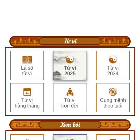
Tử vi
Lá số
Tử vi
Tử vi
tử vi
2025
2024
Tử vi
Tử vi
Cung mệnh
hàng tháng
trọn đời
theo tuổi
Xem bói