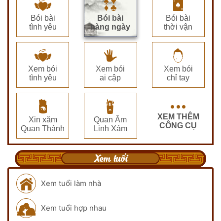
Bói bài
Bói bài
Bói bài
tình yêu
hàng ngày
thời vận
Xem bói
Xem bói
Xem bói
tình yêu
ai cập
chỉ tay
XEM THÊM
Xin xăm
Quan Âm
CÔNG CỤ
Quan Thánh
Linh Xám
Xem tuổi
Xem tuổi làm nhà
Xem tuổi hợp nhau