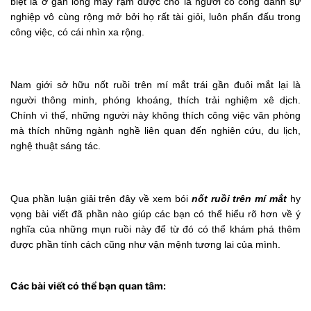
biệt là ở gần lông mày rậm được cho là người có công danh sự
nghiệp vô cùng rộng mở bởi họ rất tài giỏi, luôn phấn đấu trong
công việc, có cái nhìn xa rộng.
Nam giới sở hữu nốt ruồi trên mí mắt trái gần đuôi mắt lại là
người thông minh, phóng khoáng, thích trải nghiệm xê dịch.
Chính vì thế, những người này không thích công việc văn phòng
mà thích những ngành nghề liên quan đến nghiên cứu, du lịch,
nghệ thuật sáng tác.
Qua phần luận giải trên đây về xem bói
nốt ruồi trên mí mắt
hy
vọng bài viết đã phần nào giúp các bạn có thể hiểu rõ hơn về ý
nghĩa của những mụn ruồi này để từ đó có thể khám phá thêm
được phần tính cách cũng như vận mệnh tương lai của mình.
Các bài viết có thể bạn quan tâm: