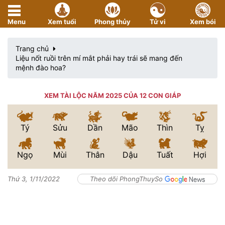
Menu
Xem tuổi
Phong thủy
Tử vi
Xem bói
Trang chủ
Liệu nốt ruồi trên mí mắt phải hay trái sẽ mang đến
mệnh đào hoa?
XEM TÀI LỘC NĂM 2025 CỦA 12 CON GIÁP
Tý
Sửu
Dần
Mão
Thìn
Tỵ
Ngọ
Mùi
Thân
Dậu
Tuất
Hợi
Thứ 3, 1/11/2022
Theo dõi PhongThuySo