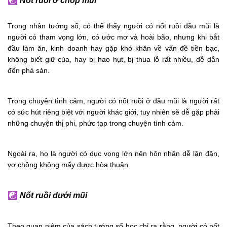
☯
Nốt ruồi ở chóp mũi
Trong nhân tướng số, có thể thấy người có nốt ruồi đầu mũi là
người có tham vọng lớn, có ước mơ và hoài bão, nhưng khi bắt
đầu làm ăn, kinh doanh hay gặp khó khăn về vấn đề tiền bạc,
không biết giữ của, hay bị hao hụt, bị thua lỗ rất nhiều, dễ dẫn
đến phá sản.
Trong chuyện tình cảm, người có nốt ruồi ở đầu mũi là người rất
có sức hút riêng biệt với người khác giới, tuy nhiên sẽ dễ gặp phải
những chuyện thị phi, phức tạp trong chuyện tình cảm.
Ngoài ra, họ là người có dục vọng lớn nên hôn nhân dễ lận đận,
vợ chồng không mấy được hòa thuận.
☯
Nốt ruồi dưới mũi
Theo quan niệm của sách tướng số học chỉ ra rằng, người có nốt