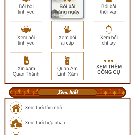
Bói bài
Bói bài
Bói bài
tình yêu
hàng ngày
thời vận
Xem bói
Xem bói
Xem bói
tình yêu
ai cập
chỉ tay
XEM THÊM
Xin xăm
Quan Âm
CÔNG CỤ
Quan Thánh
Linh Xám
Xem tuổi
Xem tuổi làm nhà
Xem tuổi hợp nhau