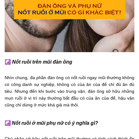
☯
Nốt ruồi trên mũi đàn ông
Nhìn chung, đa phần đàn ông có nốt ruồi ngay mũi thường không
có công danh sự nghiệp, không có của ăn của để chỉ đủ ăn đủ
tiêu. Nhưng đến khi bước vào trung vận, đàn ông sở hữu những
mụn ruồi ở vị trí này thường bắt đầu có của ăn của để, hậu vận
cũng chỉ dừng ở mức khá giả mà thôi.
☯
Nốt ruồi ở mũi phụ nữ có ý nghĩa gì?
Chủ nhân sở hữu nốt ruồi trên mũi thường có tính cách thích ổn