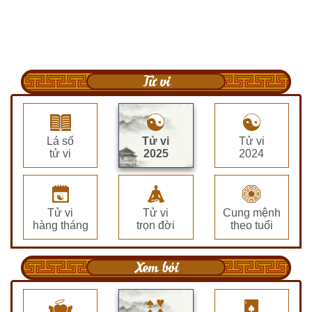
Tử vi
Lá số
Tử vi
Tử vi
tử vi
2025
2024
Tử vi
Tử vi
Cung mệnh
hàng tháng
trọn đời
theo tuổi
Xem bói