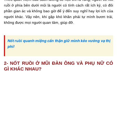
ruồi ở phía bên dưới mũi là người có tính cách rất ích kỷ, có đôi
phần gian ác và không bao giờ để ý đến suy nghĩ hay lợi ích của
người khác. Vậy nên, khi gặp khó khăn phải tự mình bươn trải,
không được mọi người quan tâm, giúp đỡ.
Nốt ruồi quanh miệng cẩn thận giữ mình kẻo vướng vạ thị
phi!
2- NỐT RUỒI Ở MŨI ĐÀN ÔNG VÀ PHỤ NỮ CÓ
GÌ KHÁC NHAU?