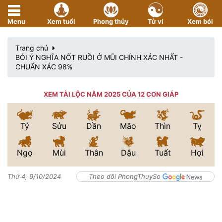
Menu
Xem tuổi
Phong thủy
Tử vi
Xem bói
Trang chủ
BÓI Ý NGHĨA NỐT RUỒI Ở MŨI CHÍNH XÁC NHẤT -
CHUẨN XÁC 98%
XEM TÀI LỘC NĂM 2025 CỦA 12 CON GIÁP
Tý
Sửu
Dần
Mão
Thìn
Tỵ
Ngọ
Mùi
Thân
Dậu
Tuất
Hợi
Thứ 4, 9/10/2024
Theo dõi PhongThuySo