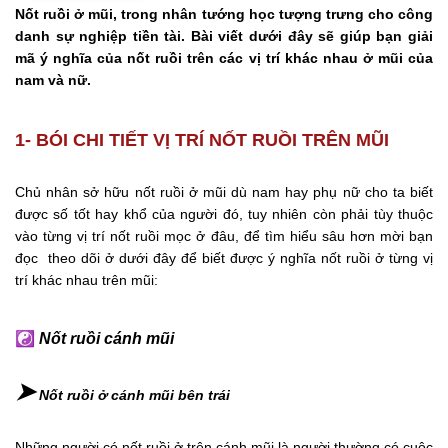
Nốt ruồi ở mũi, trong nhân tướng học tượng trưng cho công
danh sự nghiệp tiền tài. Bài viết dưới đây sẽ giúp bạn giải
mã ý nghĩa của nốt ruồi trên các vị trí khác nhau ở mũi của
nam và nữ.
1- BÓI CHI TIẾT VỊ TRÍ NỐT RUỒI TRÊN MŨI
Chủ nhân sở hữu nốt ruồi ở mũi dù nam hay phụ nữ cho ta biết
được số tốt hay khổ của người đó, tuy nhiên còn phải tùy thuộc
vào từng vị trí nốt ruồi mọc ở đâu, để tìm hiểu sâu hơn mời bạn
đọc theo dõi ở dưới đây để biết được ý nghĩa nốt ruồi ở từng vị
trí khác nhau trên mũi:
☯
Nốt ruồi cánh mũi
➤
Nốt ruồi ở cánh mũi bên trái
Những người có nốt ruồi ở trên cánh mũi là người thường có cuộc