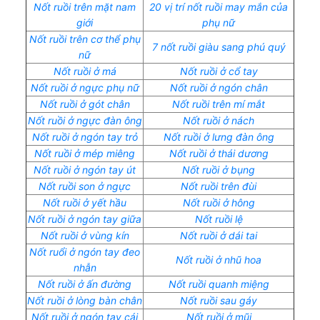
Nốt ruồi trên mặt nam
20 vị trí nốt ruồi may mắn của
giới
phụ nữ
Nốt ruồi trên cơ thể phụ
7 nốt ruồi giàu sang phú quý
nữ
Nốt ruồi ở má
Nốt ruồi ở cổ tay
Nốt ruồi ở ngực phụ nữ
Nốt ruồi ở ngón chân
Nốt ruồi ở gót chân
Nốt ruồi trên mí mắt
Nốt ruồi ở ngực đàn ông
Nốt ruồi ở nách
Nốt ruồi ở ngón tay trỏ
Nốt ruồi ở lưng đàn ông
Nốt ruồi ở mép miêng
Nốt ruồi ở thái dương
Nốt ruồi ở ngón tay út
Nốt ruồi ở bụng
Nốt ruồi son ở ngực
Nốt ruồi trên đùi
Nốt ruồi ở yết hầu
Nốt ruồi ở hông
Nốt ruồi ở ngón tay giữa
Nốt ruồi lệ
Nốt ruồi ở vùng kín
Nốt ruồi ở dái tai
Nốt ruổi ở ngón tay đeo
Nốt ruồi ở nhũ hoa
nhẫn
Nốt ruồi ở ấn đường
Nốt ruồi quanh miệng
Nốt ruồi ở lòng bàn chân
Nốt ruồi sau gáy
Nốt ruồi ở ngón tay cái
Nốt ruồi ở mũi