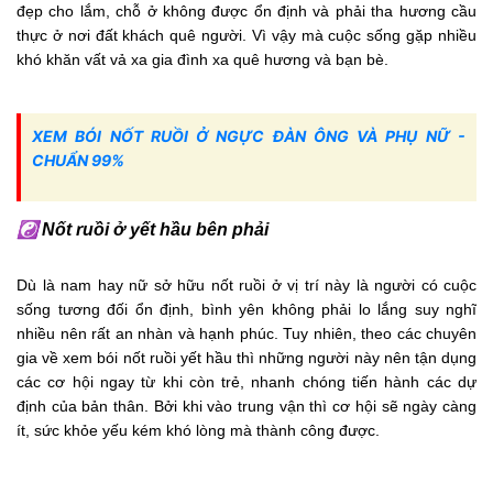
đẹp cho lắm, chỗ ở không được ổn định và phải tha hương cầu
thực ở nơi đất khách quê người. Vì vậy mà cuộc sống gặp nhiều
khó khăn vất vả xa gia đình xa quê hương và bạn bè.
XEM BÓI NỐT RUỒI Ở NGỰC ĐÀN ÔNG VÀ PHỤ NỮ -
CHUẨN 99%
☯
Nốt ruồi ở yết hầu bên phải
Dù là nam hay nữ sở hữu nốt ruồi ở vị trí này là người có cuộc
sống tương đối ổn định, bình yên không phải lo lắng suy nghĩ
nhiều nên rất an nhàn và hạnh phúc. Tuy nhiên, theo các chuyên
gia về xem bói nốt ruồi yết hầu thì những người này nên tận dụng
các cơ hội ngay từ khi còn trẻ, nhanh chóng tiến hành các dự
định của bản thân. Bởi khi vào trung vận thì cơ hội sẽ ngày càng
ít, sức khỏe yếu kém khó lòng mà thành công được.