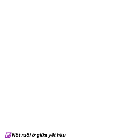
☯
Nốt ruồi ở giữa yết hầu