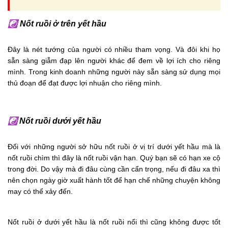
☯
Nốt ruồi ở trên yết hầu
Đây là nét tướng của người có nhiều tham vọng. Và đôi khi họ
sẵn sàng giẫm đạp lên người khác để đem về lợi ích cho riêng
mình. Trong kinh doanh những người này sẵn sàng sử dụng mọi
thủ đoạn để đạt được lợi nhuận cho riêng mình.
☯
Nốt ruồi dưới yết hầu
Đối với những người sở hữu nốt ruồi ở vị trí dưới yết hầu mà là
nốt ruồi chìm thì đây là nốt ruồi vận hạn. Quý bạn sẽ có hạn xe cộ
trong đời. Do vậy mà đi đâu cùng cần cẩn trọng, nếu đi đâu xa thì
nên chọn ngày giờ xuất hành tốt để hạn chế những chuyện không
may có thể xảy đến.
Nốt ruồi ở dưới yết hầu là nốt ruồi nổi thì cũng không được tốt