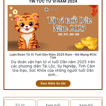
TIN TỨC TỬ VI NĂM 2024
Luận Đoán Tử Vi Tuổi Dần Năm 2025 Nam - Nữ Mạng #Chi
Tiết
Dự đoán vận hạn tử vi tuổi Dần năm 2025 trên
các phương diện Tài Lộc, Sự Nghiệp, Tình Cảm
Gia Đạo, Sức Khỏe của những người tuổi Dần
sinh…
Xem thêm tin tức
Tử Vi
Xem tuổi
Xem bói