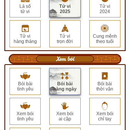
Lá số
Tử vi
Tử vi
tử vi
2025
2024
Tử vi
Tử vi
Cung mệnh
hàng tháng
trọn đời
theo tuổi
Xem bói
Bói bài
Bói bài
Bói bài
tình yêu
hàng ngày
thời vận
Xem bói
Xem bói
Xem bói
tình yêu
ai cập
chỉ tay