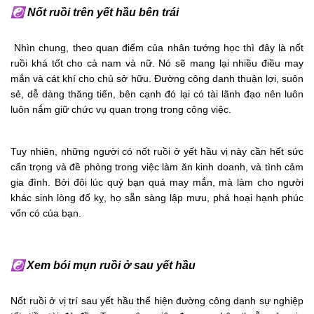
☯
Nốt ruồi trên yết hầu bên trái
Nhìn chung, theo quan điểm của nhân tướng học thì đây là nốt
ruồi khá tốt cho cả nam và nữ. Nó sẽ mang lại nhiều điều may
mắn và cát khí cho chủ sở hữu. Đường công danh thuận lợi, suôn
sẻ, dễ dàng thăng tiến, bên cạnh đó lại có tài lãnh đạo nên luôn
luôn nắm giữ chức vụ quan trọng trong công việc.
Tuy nhiên, những người có nốt ruồi ở yết hầu vị này cần hết sức
cẩn trọng và đề phòng trong việc làm ăn kinh doanh, và tình cảm
gia đình. Bởi đôi lúc quý bạn quá may mắn, mà làm cho người
khác sinh lòng đố kỵ, họ sẵn sàng lập mưu, phá hoại hạnh phúc
vốn có của bạn.
☯
Xem bói mụn ruồi ở sau yết hầu
Nốt ruồi ở vị trí sau yết hầu thể hiện đường công danh sự nghiệp