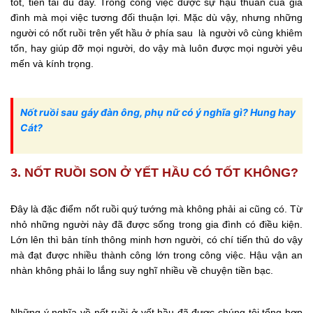
tốt, tiền tài đủ đầy. Trong công việc được sự hậu thuẫn của gia
đình mà mọi việc tương đối thuận lợi. Mặc dù vậy, nhưng những
người có nốt ruồi trên yết hầu ở phía sau là người vô cùng khiêm
tốn, hay giúp đỡ mọi người, do vậy mà luôn được mọi người yêu
mến và kính trọng.
Nốt ruồi sau gáy đàn ông, phụ nữ có ý nghĩa gì? Hung hay
Cát?
3. NỐT RUỒI SON Ở YẾT HẦU CÓ TỐT KHÔNG?
Đây là đặc điểm nốt ruồi quý tướng mà không phải ai cũng có. Từ
nhỏ những người này đã được sống trong gia đình có điều kiện.
Lớn lên thì bản tính thông minh hơn người, có chí tiến thủ do vậy
mà đạt được nhiều thành công lớn trong công việc. Hậu vận an
nhàn không phải lo lắng suy nghĩ nhiều về chuyện tiền bạc.
Những ý nghĩa về nốt ruồi ở yết hầu đã được chúng tôi tổng hợp