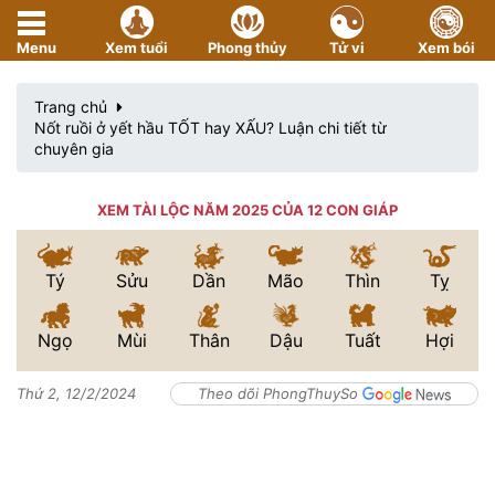
Menu
Xem tuổi
Phong thủy
Tử vi
Xem bói
Trang chủ
Nốt ruồi ở yết hầu TỐT hay XẤU? Luận chi tiết từ
chuyên gia
XEM TÀI LỘC NĂM 2025 CỦA 12 CON GIÁP
Tý
Sửu
Dần
Mão
Thìn
Tỵ
Ngọ
Mùi
Thân
Dậu
Tuất
Hợi
Thứ 2, 12/2/2024
Theo dõi PhongThuySo