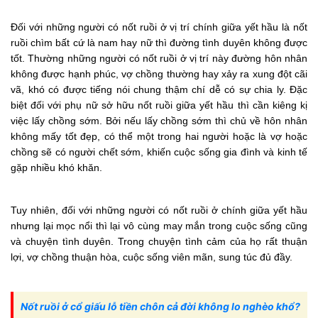
Đối với những người có nốt ruồi ở vị trí chính giữa yết hầu là nốt
ruồi chìm bất cứ là nam hay nữ thì đường tình duyên không được
tốt. Thường những người có nốt ruồi ở vị trí này đường hôn nhân
không được hạnh phúc, vợ chồng thường hay xảy ra xung đột cãi
vã, khó có được tiếng nói chung thậm chí dễ có sự chia ly. Đặc
biệt đối với phụ nữ sở hữu nốt ruồi giữa yết hầu thì cần kiêng kị
việc lấy chồng sớm. Bởi nếu lấy chồng sớm thì chủ về hôn nhân
không mấy tốt đẹp, có thể một trong hai người hoặc là vợ hoặc
chồng sẽ có người chết sớm, khiến cuộc sống gia đình và kinh tế
gặp nhiều khó khăn.
Tuy nhiên, đối với những người có nốt ruồi ở chính giữa yết hầu
nhưng lại mọc nổi thì lại vô cùng may mắn trong cuộc sống cũng
và chuyện tình duyên. Trong chuyện tình cảm của họ rất thuận
lợi, vợ chồng thuận hòa, cuộc sống viên mãn, sung túc đủ đầy.
Nốt ruồi ở cổ giấu lỗ tiền chôn cả đời không lo nghèo khổ?