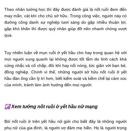
Theo nhân tướng học thì đây được đánh giá là nốt ruồi đem đến
may mắn, cát khí cho chủ sở hữu. Trong công việc, người này có
đường công danh sự nghiệp tươi sáng do gặp nhiều thuận lợi,
gặp khó khăn thì được quý nhân giúp đỡ nên nhanh chóng vượt
qua.
Tuy nhiên luận về mụn ruồi ở yết hầu cho hay trong quan hệ với
mọi người xung quanh lại không được tốt lắm do tính cách khá
cứng nhắc và cố chấp, đôi khi hay nổi nóng, tức giận với bạn bè,
đồng nghiệp. Chính vì thế, những người sở hữu nốt ruồi ở yết
hầu đàn ông cần lý trí hơn, biết kiểm soát và kiềm chế lại cảm xúc
của mình, tránh làm ảnh hưởng đến mọi người.
☯
Xem tướng nốt ruồi ở yết hầu nữ mạng
Bói nốt ruồi ở trên yết hầu nữ giới cho biết đây là những người
phụ nữ của gia đình, là người vợ đảm mẹ hiền. Họ là người trọng