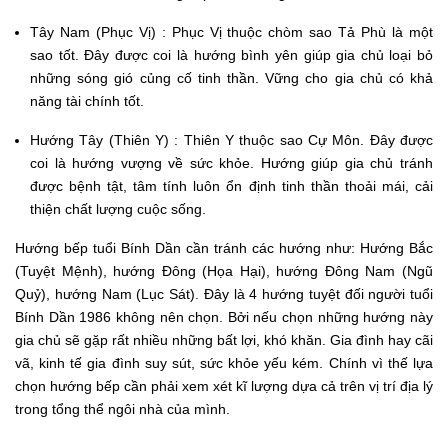
Tây Nam (Phục Vị) : Phục Vị thuộc chòm sao Tả Phù là một
sao tốt. Đây được coi là hướng bình yên giúp gia chủ loại bỏ
những sóng gió củng cố tinh thần. Vững cho gia chủ có khả
năng tài chính tốt.
Hướng Tây (Thiên Y) : Thiên Y thuộc sao Cự Môn. Đây được
coi là hướng vượng về sức khỏe. Hướng giúp gia chủ tránh
được bệnh tật, tâm tính luôn ổn định tinh thần thoải mái, cải
thiện chất lượng cuộc sống.
Hướng bếp tuổi Bính Dần cần tránh các hướng như: Hướng Bắc
(Tuyệt Mệnh), hướng Đông (Họa Hại), hướng Đông Nam (Ngũ
Quỷ), hướng Nam (Lục Sát). Đây là 4 hướng tuyệt đối người tuổi
Bính Dần 1986 không nên chọn. Bởi nếu chọn những hướng này
gia chủ sẽ gặp rất nhiều những bất lợi, khó khăn. Gia đình hay cãi
vã, kinh tế gia đình suy sút, sức khỏe yếu kém. Chính vì thế lựa
chọn hướng bếp cần phải xem xét kĩ lượng dựa cả trên vị trí địa lý
trong tổng thể ngôi nhà của mình.