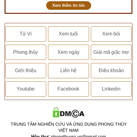
Xem thêm tin tức
Tử Vi
Xem tuổi
Xem bói
Phong thủy
Xem ngày
Giải mã giấc mơ
Giới thiệu
Liên hệ
Điều khoản
Youtube
Facebook
Linkedin
TRUNG TÂM NGHIÊN CỨU VÀ ỨNG DỤNG PHONG THỦY
VIỆT NAM
Hộp thư:
phongthuyso.vn@gmail.com