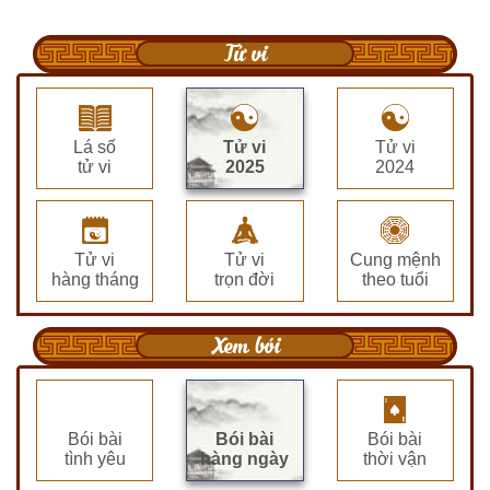
Tử vi
Lá số
Tử vi
Tử vi
tử vi
2025
2024
Tử vi
Tử vi
Cung mệnh
hàng tháng
trọn đời
theo tuổi
Xem bói
Bói bài
Bói bài
Bói bài
tình yêu
hàng ngày
thời vận