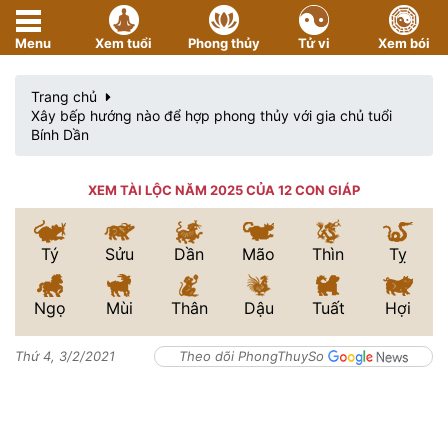
Menu
Xem tuổi
Phong thủy
Tử vi
Xem bói
Trang chủ
Xây bếp hướng nào để hợp phong thủy với gia chủ tuổi
Bính Dần
XEM TÀI LỘC NĂM 2025 CỦA 12 CON GIÁP
Tý
Sửu
Dần
Mão
Thìn
Tỵ
Ngọ
Mùi
Thân
Dậu
Tuất
Hợi
Thứ 4, 3/2/2021
Theo dõi PhongThuySo