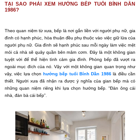
TẠI SAO PHẢI XEM HƯỚNG BẾP TUỔI BÍNH DẦN
1986?
Theo quan niệm từ xưa, bếp là nơi gắn liền với người phụ nữ, gia
đình có hạnh phúc, hòa thuận đều phụ thuộc vào việc giữ lửa của
người phụ nữ. Gia đình sẽ hạnh phúc sau mỗi ngày làm việc mệt
mỏi cả nhà sẽ quây quần bên mâm cơm. Đây là một không gian
tuyệt vời để thể hiện tình cảm gia đình. Phòng bếp đã vượt ra
ngoài mục đích của nó. Vậy với một không gian quan trọng như
vậy, việc lựa chọn
hướng bếp tuổi Bính Dần 1986
là điều cần
thiết. Người xưa đã nhận ra được ý nghĩa của gian bếp mà có
những quan niệm riêng khi lựa chọn hướng bếp. “Đàn ông cái
nhà, đàn bà cái bếp”.