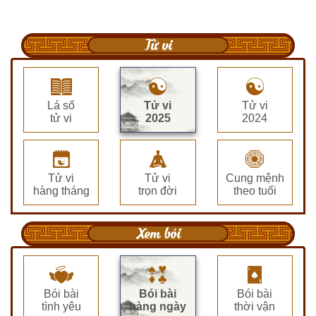
Tử vi
Lá số
Tử vi
Tử vi
tử vi
2025
2024
Tử vi
Tử vi
Cung mệnh
hàng tháng
trọn đời
theo tuổi
Xem bói
Bói bài
Bói bài
Bói bài
tình yêu
hàng ngày
thời vận