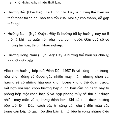
nên khó khăn, gặp nhiều thất bại.
Hướng Bắc (Họa Hại) : Là Hung Khí. Đây là hướng thể hiện sự
thất thoát tài chính, hao tiền tốn của. Mọi sự khó thành, dễ gặp
thất bại
Hướng Nam (Ngũ Quỷ) : Đây là hướng tối kỵ hướng này có 5
thứ tà khí hay quấy rối, phá hoại con người. Gặp quỷ sẽ có
những tai họa, thị phi khẩu nghiệp.
Hướng Đông Nam ( Lục Sát): Đây là hướng thể hiện sự chia ly,
hao tiền tốn của.
Việc xem hướng bếp tuổi Đinh Dậu 1957 là vô cùng quan trọng,
nếu chọn đúng sẽ được gặp nhiều may mắn, nhưng chọn sai
hướng sẽ có những hậu quả khôn lường không thể đoán trước.
Kết hợp với việc chọn hướng bếp đúng bạn cần có cách bày trí
phòng bếp một cách hợp lý và hợp phong thủy sẽ thu hút được
nhiều may mắn và sự hưng thịnh hơn. Khi đã xem được hướng
bếp tuổi Đinh Dậu, cách bày trí cũng cần chú ý đến màu sắc
trong căn bếp từ gạch ốp đến bàn ăn, tủ bếp hi vọng những điều