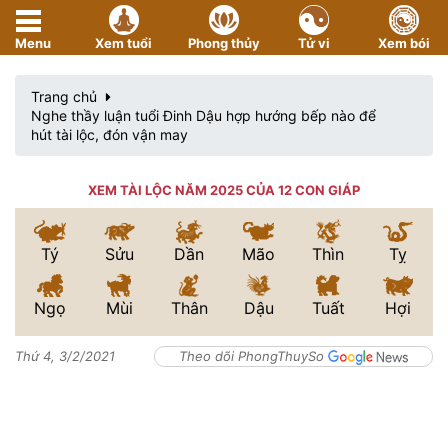
Menu
Xem tuổi
Phong thủy
Tử vi
Xem bói
Trang chủ
Nghe thầy luận tuổi Đinh Dậu hợp hướng bếp nào để
hút tài lộc, đón vận may
XEM TÀI LỘC NĂM 2025 CỦA 12 CON GIÁP
Tý
Sửu
Dần
Mão
Thìn
Tỵ
Ngọ
Mùi
Thân
Dậu
Tuất
Hợi
Thứ 4, 3/2/2021
Theo dõi PhongThuySo