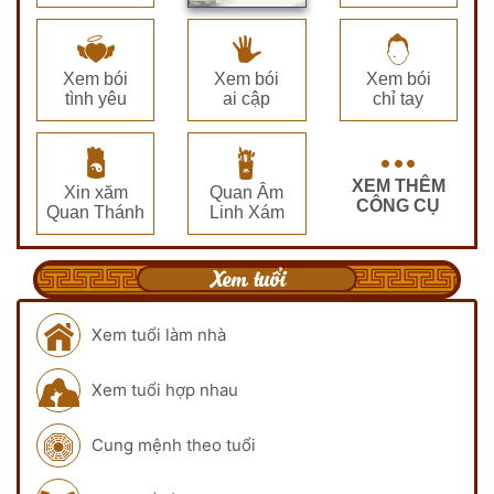
Xem bói
Xem bói
Xem bói
tình yêu
ai cập
chỉ tay
XEM THÊM
Xin xăm
Quan Âm
CÔNG CỤ
Quan Thánh
Linh Xám
Xem tuổi
Xem tuổi làm nhà
Xem tuổi hợp nhau
Cung mệnh theo tuổi