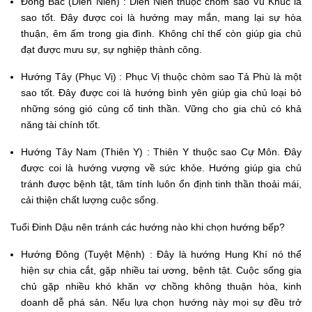
Đông Bắc (Diên Niên) : Diên Niên thuộc chòm sao Vũ Khúc là
sao tốt. Đây được coi là hướng may mắn, mang lại sự hòa
thuận, êm ấm trong gia đình. Không chỉ thế còn giúp gia chủ
đạt được mưu sự, sự nghiệp thành công.
Hướng Tây (Phục Vị) : Phục Vị thuộc chòm sao Tả Phù là một
sao tốt. Đây được coi là hướng bình yên giúp gia chủ loại bỏ
những sóng gió củng cố tinh thần. Vững cho gia chủ có khả
năng tài chính tốt.
Hướng Tây Nam (Thiên Y) : Thiên Y thuộc sao Cự Môn. Đây
được coi là hướng vượng về sức khỏe. Hướng giúp gia chủ
tránh được bệnh tật, tâm tính luôn ổn định tinh thần thoải mái,
cải thiện chất lượng cuộc sống.
Tuổi Đinh Dậu nên tránh các hướng nào khi chọn hướng bếp?
Hướng Đông (Tuyệt Mệnh) : Đây là hướng Hung Khí nó thể
hiện sự chia cắt, gặp nhiều tai ương, bệnh tật. Cuộc sống gia
chủ gặp nhiều khó khăn vợ chồng không thuận hòa, kinh
doanh dễ phá sản. Nếu lựa chọn hướng này mọi sự đều trở