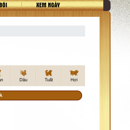
BÓI
XEM NGÀY
ân
Dậu
Tuất
Hợi
À