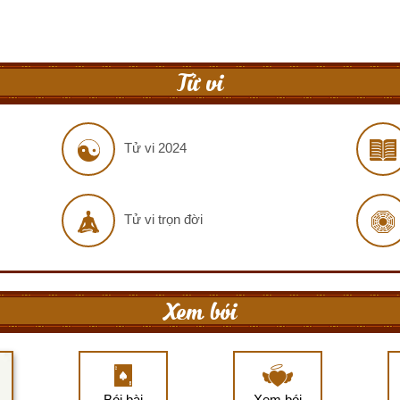
Tử vi
Tử vi 2024
Tử vi trọn đời
Xem bói
Bói bài
Xem bói