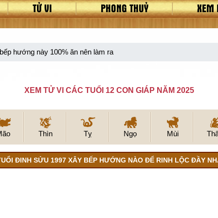
TỬ VI
PHONG THUỶ
XEM 
 bếp hướng này 100% ăn nên làm ra
XEM TỬ VI CÁC TUỔI 12 CON GIÁP NĂM 2025
Mão
Thìn
Tỵ
Ngọ
Mùi
Th
TUỔI ĐINH SỬU 1997 XÂY BẾP HƯỚNG NÀO ĐỂ RINH LỘC ĐẦY NH