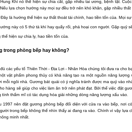
ung Khí nó thể hiện sự chia cắt, gặp nhiều tai ương, bệnh tật. Cuộ
Nếu lựa chọn hướng này mọi sự đều trở nên khó khăn, gặp nhiều thất 
y là hướng thể hiện sự thất thoát tài chính, hao tiền tốn của. Mọi sự
ướng này có 5 thứ tà khí hay quấy rối, phá hoại con người. Gặp quỷ sẽ
hể hiện sự chia ly, hao tiền tốn của.
ng trong phòng bếp hay không?
đủ các yếu tố Thiên Thời - Địa Lợi - Nhân Hòa chúng tôi đưa ra cho bạ
ột vật phẩm phong thủy có khả năng tạo ra một nguồn năng lượng vô
với mỗi ngôi nhà. Gương bát quái có ý nghĩa tránh được ma quỷ vào nhà
ho hàng sẽ giúp cho việc làm ăn trở nên phát đạt. Bởi thế việc đặt gư
 tính thẩm mĩ có tác dụng hóa giải những dòng năng lượng xấu vào.
 1997 nên đặt gương phòng bếp đối diện với cửa ra vào bếp, nơi c
người trong bếp không thể nhìn thấy ai đang ra vào. Chính vì vậy lựa
hông minh nhất.