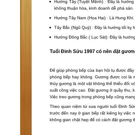
Hướng Tây (Tuyệt Mệnh) : Đây là hướng H
không thuận hòa, kinh doanh dễ phá sản. 
Hướng Tây Nam (Họa Hại) : Là Hung Khí. Đâ
Tây Bắc (Ngũ Quỷ) : Đây là hướng tối kỵ h
Hướng Đông Bắc ( Lục Sát): Đây là hướng t
Tuổi Đinh Sửu 1997 có nên đặt gươ
Để giúp phòng bếp của bạn hội tụ được đầy 
phòng bếp hay không. Gương được coi là m
thủy gương là một vật không thể thiếu đối 
suất công việc cao. Đặt gương ở quầy thu, k
Việc treo gương trong phòng bếp cũng mang
Theo quan niệm từ xưa người tuổi Đinh Sửu
trước đến nay ở gian bếp rất kiêng kỵ việc 
không gian chật hẹp để có cách đặt gương t