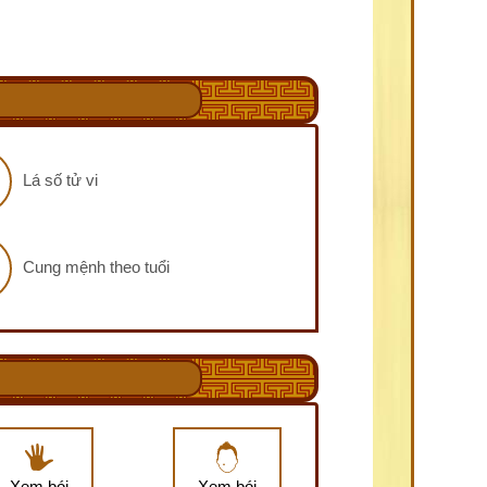
Lá số tử vi
Cung mệnh theo tuổi
Xem bói
Xem bói