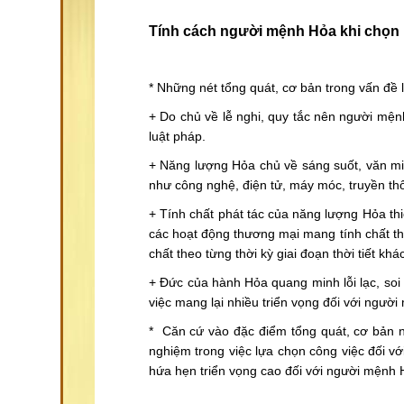
Tính cách người mệnh Hỏa khi chọ
* Những nét tổng quát, cơ bản trong vấn đề
+ Do chủ về lễ nghi, quy tắc nên người mệnh
luật pháp.
+ Năng lượng Hỏa chủ về sáng suốt, văn min
như công nghệ, điện tử, máy móc, truyền thô
+ Tính chất phát tác của năng lượng Hỏa th
các hoạt động thương mại mang tính chất thờ
chất theo từng thời kỳ giai đoạn thời tiết kh
+ Đức của hành Hỏa quang minh lỗi lạc, soi 
việc mang lại nhiều triển vọng đối với ngườ
* Căn cứ vào đặc điểm tổng quát, cơ bản n
nghiệm trong việc lựa chọn công việc đối v
hứa hẹn triển vọng cao đối với người mệnh 