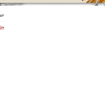
ất?
Ì?