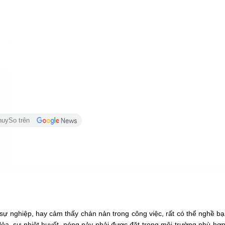
huySo trên
ự nghiệp, hay cảm thấy chán nản trong công việc, rất có thể nghề b
ỏa, sự nhiệt huyết, nóng nảy phải được đặt trong môi trường phù h