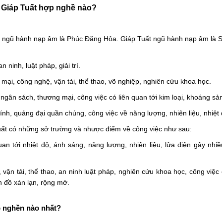
i Giáp Tuất hợp nghề nào?
n ngũ hành nạp âm là Phúc Đăng Hỏa. Giáp Tuất ngũ hành nạp âm là 
 ninh, luật pháp, giải trí.
i, công nghệ, vận tải, thể thao, võ nghiệp, nghiên cứu khoa học.
ngân sách, thương mại, công việc có liên quan tới kim loại, khoáng sả
h, quảng đại quần chúng, công việc về năng lượng, nhiên liệu, nhiệt 
uất có những sở trường và nhược điểm về công việc như sau:
an tới nhiệt độ, ánh sáng, năng lượng, nhiên liệu, lửa điện gây nhiều
 vận tải, thể thao, an ninh luật pháp, nghiên cứu khoa học, công việc 
ền đồ xán lạn, rộng mở.
p nghền nào nhất?