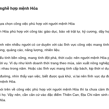
n nghề hợp mệnh Hỏa
 lựa chọn công việc phù hợp với người mệnh Hỏa
 Hỏa phù hợp với công tác giáo dục, bảo vệ trật tự, kỷ cương, dậy học,
h nên nhiều người có cơ duyên với các lĩnh vực công việc mang tính c
ng, quảng cáo, năng lượng, nhiên liệu.
iếu tính bền vững, mang tính đột phá, thời cuộc nên người mệnh Hỏa p
i vụ. Ví dụ như kinh doanh thời trang theo mùa, sản xuất nông nghiệp
ác nhau trong năm. Hoặc các lĩnh vực mang tính cấp bách, kịp thời ví dụ
đường, nhìn thấy vạn việc, biết được quá khứ, vị lai nên lĩnh vực dự 
i mệnh Hỏa.
ói trên về công việc phù hợp với người mệnh Hỏa thì ta chưa cảm t
ới họ. Vậy nên, cần căn cứ vào đặc điểm Thiên Can, Địa Chi năm sinh 
Hỏa.