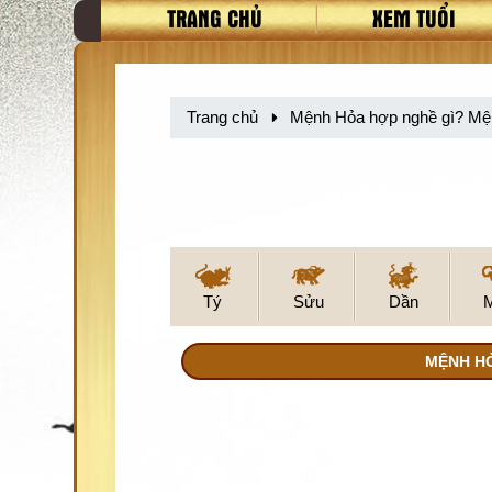
TRANG CHỦ
XEM TUỔI
Trang chủ
Mệnh Hỏa hợp nghề gì? Mệnh
Tý
Sửu
Dần
MỆNH HỎ