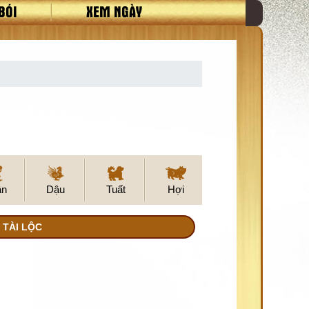
BÓI
XEM NGÀY
ân
Dậu
Tuất
Hợi
 TÀI LỘC