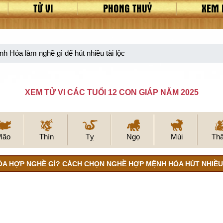
TỬ VI
PHONG THUỶ
XEM 
 Hỏa làm nghề gì để hút nhiều tài lộc
XEM TỬ VI CÁC TUỔI 12 CON GIÁP NĂM 2025
Mão
Thìn
Tỵ
Ngọ
Mùi
Th
A HỢP NGHỀ GÌ? CÁCH CHỌN NGHỀ HỢP MỆNH HỎA HÚT NHIỀU