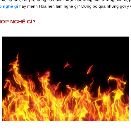
 nghề gì
hay mệnh Hỏa nên làm nghề gì? Đừng bỏ qua những gợi ý 
HỢP NGHỀ GÌ?