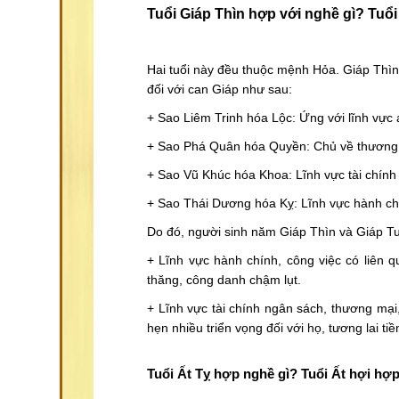
Tuổi Giáp Thìn hợp với nghề gì? Tuổ
Hai tuổi này đều thuộc mệnh Hỏa. Giáp Thì
đối với can Giáp như sau:
+ Sao Liêm Trinh hóa Lộc: Ứng với lĩnh vực an
+ Sao Phá Quân hóa Quyền: Chủ về thương mạ
+ Sao Vũ Khúc hóa Khoa: Lĩnh vực tài chính 
+ Sao Thái Dương hóa Kỵ: Lĩnh vực hành chín
Do đó, người sinh năm Giáp Thìn và Giáp T
+ Lĩnh vực hành chính, công việc có liên qu
thăng, công danh chậm lụt.
+ Lĩnh vực tài chính ngân sách, thương mại,
hẹn nhiều triển vọng đối với họ, tương lai ti
Tuổi Ất Tỵ hợp nghề gì? Tuổi Ất hợi hợ