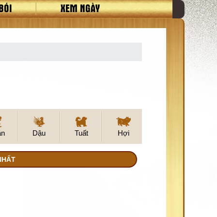
BÓI
XEM NGÀY
ân
Dậu
Tuất
Hợi
 NHẤT