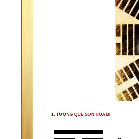
1. TƯỢNG QUẺ SƠN HỎA BÍ