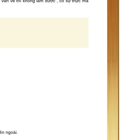
ó văn vẻ thì không làm được”, có sự thực mà
ên ngoài.