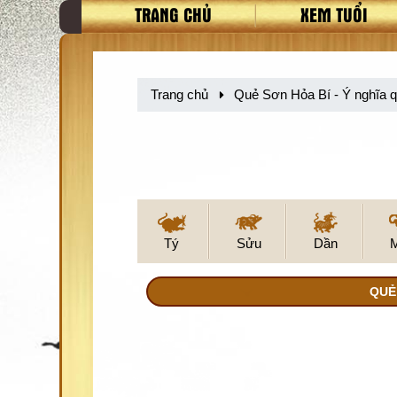
TRANG CHỦ
XEM TUỔI
Trang chủ
Quẻ Sơn Hỏa Bí - Ý nghĩa qu
Tý
Sửu
Dần
QUẺ 