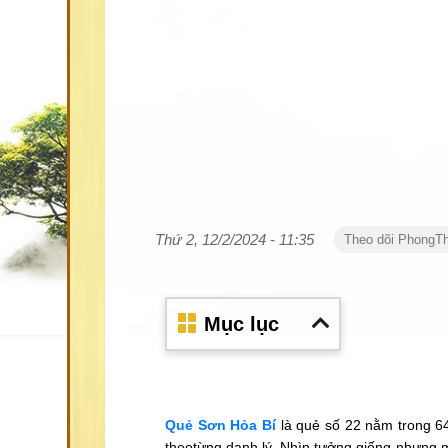
Thứ 2, 12/2/2024 - 11:35
Theo dõi PhongT
Mục lục
Quẻ Sơn Hỏa Bí
là quẻ số 22 nằm trong 64
theotừng danh lý. Nhìn tưởng giống nhưng m