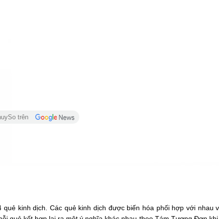
huySo trên
 quẻ kinh dịch. Các quẻ kinh dịch được biến hóa phối hợp với nhau v
ỗi quẻ kết hợp lại ra một ý nghĩa khác nhau theo Tám Tượng Đơn khi