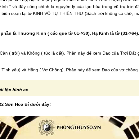
nh “ và đây cũng chính là nguyên lý của tạo hóa trong vũ trụ trời 
 biên soạn lại từ KINH VÔ TỰ THIÊN THƯ (Sách trời không có chữ, mà 
 phần là Thương Kinh ( các quẻ từ 01->30), Hạ Kinh là từ (31->64)
n ( trời) và Không ( tức là đất). Phần này để xem Đạo của Trời Đất gồ
Tình yêu) và Hằng ( Vợ Chồng). Phần này để xem Đạo của vợ chồng gồm:
ài lộc bình an
22 Sơn Hỏa Bí dưới đây: