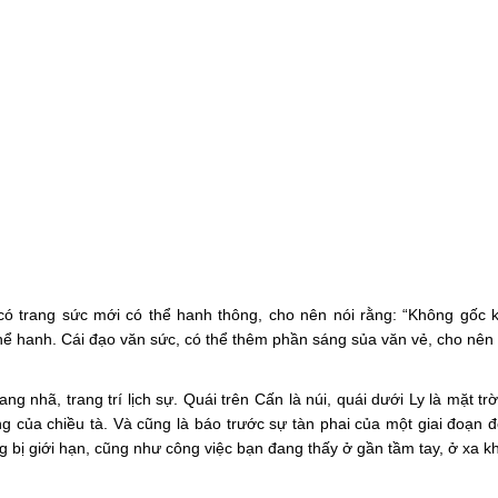
 có trang sức mới có thể hanh thông, cho nên nói rằng: “Không gốc
hể hanh. Cái đạo văn sức, có thể thêm phần sáng sủa văn vẻ, cho nên hơ
g nhã, trang trí lịch sự. Quái trên Cấn là núi, quái dưới Ly là mặt tr
g của chiều tà. Và cũng là báo trước sự tàn phai của một giai đoạn đ
ng bị giới hạn, cũng như công việc bạn đang thấy ở gần tầm tay, ở xa kh