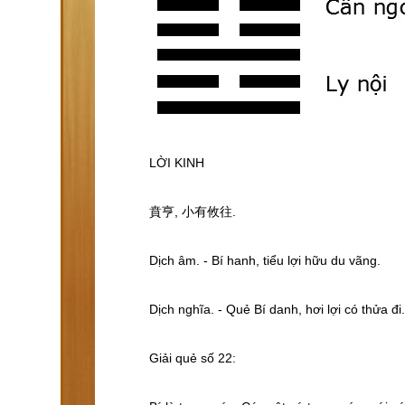
LỜI KINH
賁亨, 小有攸往.
Dịch âm. - Bí hanh, tiểu lợi hữu du vãng.
Dịch nghĩa. - Quẻ Bí danh, hơi lợi có thửa đi.
Giải quẻ số 22: