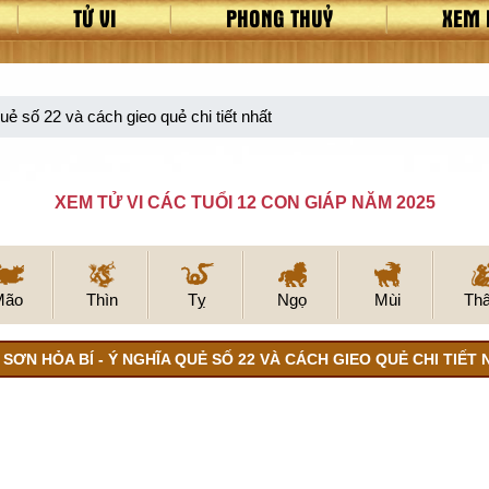
TỬ VI
PHONG THUỶ
XEM 
ẻ số 22 và cách gieo quẻ chi tiết nhất
XEM TỬ VI CÁC TUỔI 12 CON GIÁP NĂM 2025
Mão
Thìn
Tỵ
Ngọ
Mùi
Th
SƠN HỎA BÍ - Ý NGHĨA QUẺ SỐ 22 VÀ CÁCH GIEO QUẺ CHI TIẾT