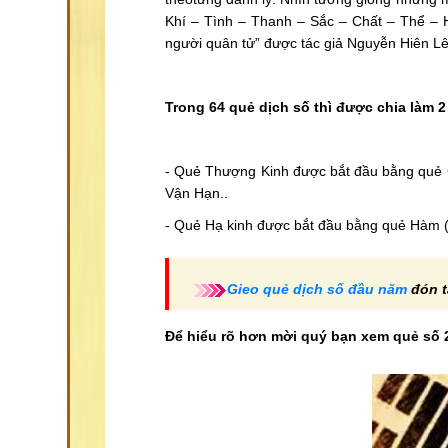
Khí – Tình – Thanh – Sắc – Chất – Thể – Hì
người quân tử” được tác giả Nguyễn Hiên Lê
Trong 64 quẻ dịch số thì được chia làm 2
- Quẻ Thượng Kinh được bắt đầu bằng quẻ Cà
Vận Hạn..
- Quẻ Hạ kinh được bắt đầu bằng quẻ Hàm ( 
Gieo quẻ dịch số đầu năm
đón t
Để hiểu rõ hơn mời quý bạn xem quẻ số 