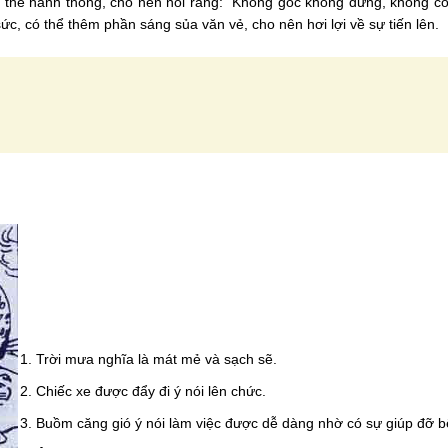
có thể hanh thông, cho nên nói rằng: “Không gốc không đứng, không c
ức, có thể thêm phần sáng sủa văn vẻ, cho nên hơi lợi về sự tiến lên.
1. Trời mưa nghĩa là mát mẻ và sạch sẽ.
2. Chiếc xe được đẩy đi ý nói lên chức.
3. Buồm căng gió ý nói làm việc được dễ dàng nhờ có sự giúp đỡ b