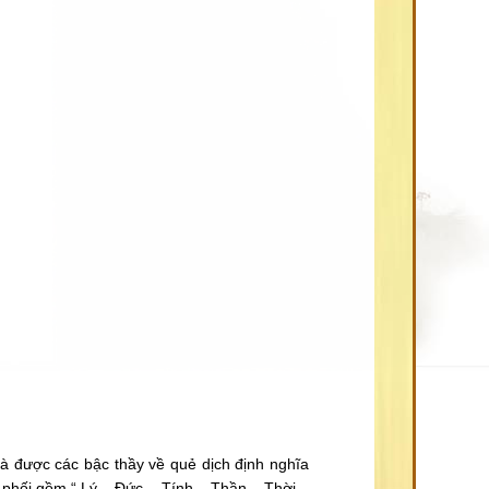
à được các bậc thầy về quẻ dịch định nghĩa
 phối gồm “ Lý – Đức – Tính – Thần – Thời –