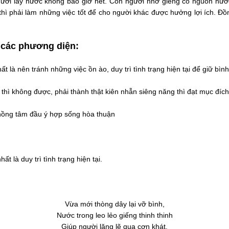
gười lấy nước không bao giờ hết. Con người nhờ giếng có nguồn n
hì phải làm những việc tốt để cho người khác được hưởng lợi ích. Đồn
 các phương diện:
t là nên tránh những việc ồn ào, duy trì tình trạng hiện tại để giữ bình 
thì không được, phải thành thật kiên nhẫn siêng năng thì đạt mục đích
chồng tâm đầu ý hợp sống hòa thuận
hất là duy trì tình trạng hiện tại.
Vừa mới thòng dây lại vỡ bình,
Nước trong leo lẻo giếng thinh thinh
Giúp người lặng lẽ qua cơn khát,