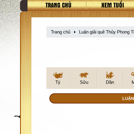
TRANG CHỦ
XEM TUỔI
Trang chủ
Luận giải quẻ Thủy Phong Tỉ
Tý
Sửu
Dần
LUẬN