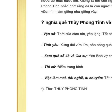
nước để múc nước lên. Giếng là nơi cho n
Phong Tỉnh nhắc nhở rằng đã là con người t
việc mình làm giống như giếng vậy.
Ý nghĩa quẻ Thủy Phong Tỉnh về
-
Vận số
: Thời của câm nín, yên lặng. Tốt nhấ
-
Tình yêu
: Xứng đôi vừa lứa, nôn nóng quá 
-
Xem quẻ số 48 về
Gia s
ự
: Yên lành vợ 
-
Thi cử
: Điểm trung bình.
-
Việc làm mới, đổi nghề, di chuyển:
Tốt n
*). Thơ: THỦY PHONG TỈNH