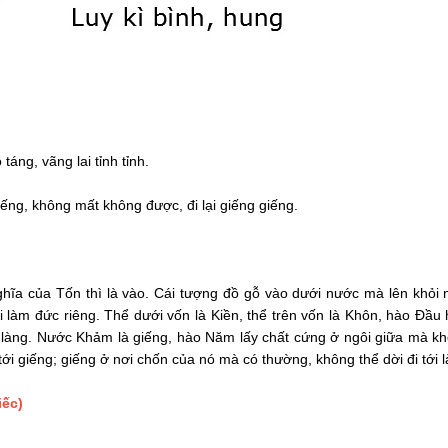
 táng, vãng lai tỉnh tỉnh.
iếng, không mất không được, đi lại giếng giếng.
hĩa của Tốn thì là vào. Cái tượng đồ gỗ vào dưới nước mà lên khỏi
đổi làm đức riêng. Thể dưới vốn là Kiền, thể trên vốn là Khôn, hào
i làng. Nước Khảm là giếng, hào Năm lấy chất cứng ở ngôi giữa mà khô
tới giếng; giếng ở nơi chốn của nó mà có thường, không thể dời đi tới
iếc)