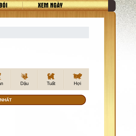
BÓI
XEM NGÀY
ân
Dậu
Tuất
Hợi
 NHẤT