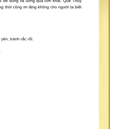
ước để dùng và uống qua cơn khát. Quẻ Thủy
g thời cũng im lặng không cho người ta biết
yên, tránh rắc rối.
.