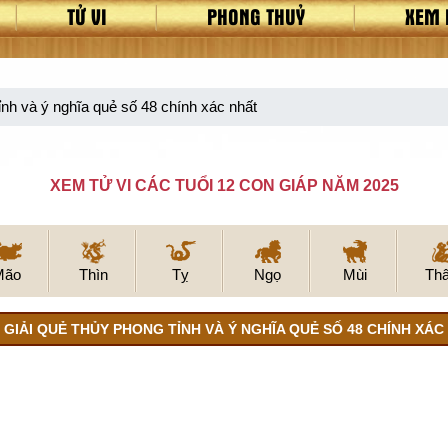
TỬ VI
PHONG THUỶ
XEM 
nh và ý nghĩa quẻ số 48 chính xác nhất
XEM TỬ VI CÁC TUỔI 12 CON GIÁP NĂM 2025
Mão
Thìn
Tỵ
Ngọ
Mùi
Th
 GIẢI QUẺ THỦY PHONG TỈNH VÀ Ý NGHĨA QUẺ SỐ 48 CHÍNH XÁC