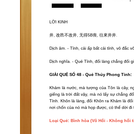
LỜI KINH
井, 改邑不改井, 无得5B喪, 往來井井.
Dịch âm. - Tỉnh, cải ấp bất cải tỉnh, vô đắc vô
Dịch nghĩa. - Quẻ Tỉnh, đổi làng chẳng đổi g
GIẢI QUẺ SỐ 48 - Quẻ Thủy Phong Tỉnh:
Khảm là nước, mà tượng của Tôn là cây, ng
giếng là trời đất vậy, mà nó lấy sự chẳng 
Tỉnh. Khôn là làng, đổi Khôn ra Khảm là đổ
nơi chốn của nó mà họp được, có thể dời đi 
Loại Quẻ: Bình hòa (Vô Hối - Không hối t