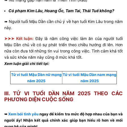
Có phạm Kim Lâu, Hoang Ốc, Tam Tai, Thái Tuế không?
➠ Người tuổi Mậu Dần cần chú ý về hạn tuổi Kim Lâu trong năm
này.
➤➤➤ Kết luận:
Đây là năm công việc làm ăn của người tuổi
Mậu Dần chủ về có sự phát triển theo chiều hướng đi lên. Hơn
nữa còn đưa tới những tin vui trong công việc. Tình cảm khá tốt
và sức khỏe năm này cũng ở mức khá tốt.
Xem luận giải chi tiết tại:
Tử vi tuổi Mậu Dần nữ mạng
Tử vi tuổi Mậu Dần nam mạng
năm 2025
năm 2025
III. TỬ VI TUỔI DẦN NĂM 2025 THEO CÁC
PHƯƠNG DIỆN CUỘC SỐNG
➥
Xem bói tình yêu
ngay để kiểm tra mức độ hợp nhau của bạn và
người ấy! Nhận kết quả chính xác giúp bạn hiểu rõ hơn về mối
quan hệ của mình!