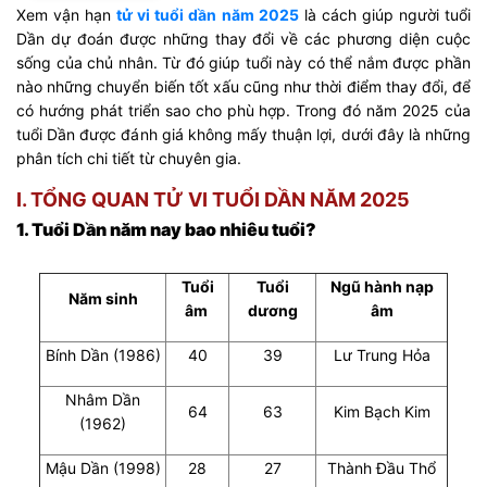
Xem vận hạn
tử vi tuổi dần năm 2025
là cách giúp người tuổi
Dần dự đoán được những thay đổi về các phương diện cuộc
sống của chủ nhân. Từ đó giúp tuổi này có thể nắm được phần
nào những chuyển biến tốt xấu cũng như thời điểm thay đổi, để
có hướng phát triển sao cho phù hợp. Trong đó năm 2025 của
tuổi Dần được đánh giá không mấy thuận lợi, dưới đây là những
phân tích chi tiết từ chuyên gia.
I. TỔNG QUAN TỬ VI TUỔI DẦN NĂM 2025
1. Tuổi Dần năm nay bao nhiêu tuổi?
Tuổi
Tuổi
Ngũ hành nạp
Năm sinh
âm
dương
âm
Bính Dần (1986)
40
39
Lư Trung Hỏa
Nhâm Dần
64
63
Kim Bạch Kim
(1962)
Mậu Dần (1998)
28
27
Thành Đầu Thổ