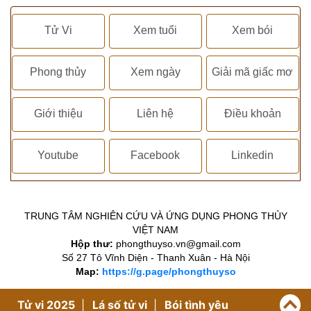
Tử Vi
Xem tuổi
Xem bói
Phong thủy
Xem ngày
Giải mã giấc mơ
Giới thiệu
Liên hệ
Điều khoản
Youtube
Facebook
Linkedin
TRUNG TÂM NGHIÊN CỨU VÀ ỨNG DỤNG PHONG THỦY
VIỆT NAM
Hộp thư:
phongthuyso.vn@gmail.com
Số 27 Tô Vĩnh Diện - Thanh Xuân - Hà Nội
Map:
https://g.page/phongthuyso
Tử vi 2025
Lá số tử vi
Bói tình yêu