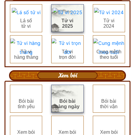
Lá số
Tử vi
Tử vi
tử vi
2025
2024
Tử vi
Tử vi
Cung mệnh
hàng tháng
trọn đời
theo tuổi
Xem bói
Bói bài
Bói bài
Bói bài
tình yêu
hàng ngày
thời vận
Xem bói
Xem bói
Xem bói