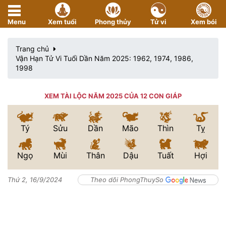
Menu
Xem tuổi
Phong thủy
Tử vi
Xem bói
Trang chủ
Vận Hạn Tử Vi Tuổi Dần Năm 2025: 1962, 1974, 1986,
1998
XEM TÀI LỘC NĂM 2025 CỦA 12 CON GIÁP
Tý
Sửu
Dần
Mão
Thìn
Tỵ
Ngọ
Mùi
Thân
Dậu
Tuất
Hợi
Thứ 2, 16/9/2024
Theo dõi PhongThuySo