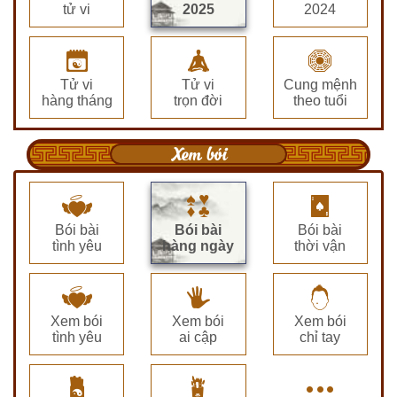
tử vi
2025
2024
Tử vi
Tử vi
Cung mệnh
hàng tháng
trọn đời
theo tuổi
Xem bói
Bói bài
Bói bài
Bói bài
tình yêu
hàng ngày
thời vận
Xem bói
Xem bói
Xem bói
tình yêu
ai cập
chỉ tay