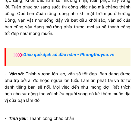
rực sáng, Khôn bao hàm sự nhường nhịn, tuân phục hay vâng
lời. Tuân phục sự sáng suốt thì công việc nào mà chẳng thành
công. Quẻ tiên đoán rằng: cũng như khi mặt trời mọc ở hướng
Đông, vạn vật như sống dậy và bắt đầu khởi sắc, vận số của
bạn cũng vậy đang mở rộng phía trước, mọi sự sẽ thành công
tốt đẹp như mong muốn.
Gieo quẻ dịch số đầu năm - Phongthuyso.vn
-
Vận số:
Thịnh vượng lớn lao, vận số tốt đẹp. Bạn đang được
phù trợ bởi ai đó hoặc người lớn tuổi. Làm ăn phát tài và từ từ
danh tiếng bạn sẽ nổi. Mọi việc đến như mong đợi. Rất thích
hợp cho sự cộng tác với nhiều người song có kẻ thèm muốn địa
vị của bạn lắm đó
-
Tình yêu
: Thành công chắc chắn