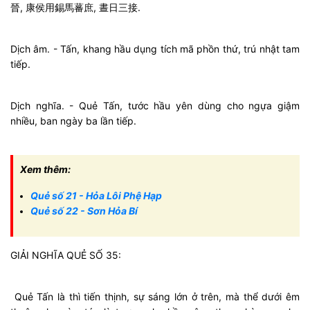
晉, 康侯用錫馬蕃庶, 晝日三接.
Dịch âm. - Tấn, khang hầu dụng tích mã phồn thứ, trú nhật tam
tiếp.
Dịch nghĩa. - Quẻ Tấn, tước hầu yên dùng cho ngựa giậm
nhiều, ban ngày ba lần tiếp.
Xem thêm:
Quẻ số 21 - Hỏa Lôi Phệ Hạp
Quẻ số 22 - Sơn Hỏa Bí
GIẢI NGHĨA QUẺ SỐ 35:
Quẻ Tấn là thì tiến thịnh, sự sáng lớn ở trên, mà thể dưới êm