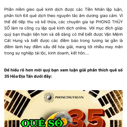
Phần mềm gieo quẻ kinh dịch được các Tiền Nhân lập luận,
phân tích 64 quẻ dịch theo nguyên tắc âm dương giao cảm. Vì
thế để tiếp thu và kế thừa, các chuyên gia tại PHONG THỦY
SỐ làm ra công cụ lập quẻ kinh dịch online. Với mục đích giúp
quý bạn thuận tiện hơn và dễ dàng có thể biết được Vận Mệnh
Cát Hung và biết được các điềm báo trong tương lai gần là
điềm lành hay điềm xấu để hóa giải, mang tới nhiều may mắn
trong sự nghiệp tài lộc, kinh doanh, kết hôn….
Để hiểu rõ hơn mời quý bạn xem luận giải phân thích quẻ số
35 Hỏa Địa Tấn dưới đây: