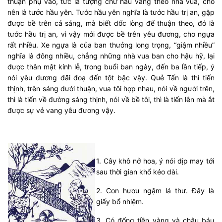
thuận phụ vào, tức là tượng chư hầu vâng theo nhà vua, cho
nên là tước hầu yên. Tước hầu yên nghĩa là tước hầu trị an, gặp
được bề trên cả sáng, mà biết dốc lòng để thuận theo, đó là
tước hầu trị an, vì vậy mới được bề trên yêu đương, cho ngựa
rất nhiều. Xe ngựa là của ban thưởng long trọng, “giậm nhiều”
nghĩa là đông nhiều, chẳng những nhà vua ban cho hậu hỹ, lại
được thân mật kính lễ, trong buổi ban ngày, đến ba lần tiếp, ý
nói yêu đương đãi đoạ đến tột bậc vậy. Quẻ Tấn là thì tiến
thịnh, trên sáng dưới thuận, vua tôi hợp nhau, nói về người trên,
thì là tiến về đường sáng thịnh, nói về bề tôi, thì là tiến lên mà ắt
được sự vẻ vang yêu đương vậy.
1. Cây khô nở hoa, ý nói dịp may tới
sau thời gian khổ kéo dài.
2. Con hươu ngậm lá thư. Đây là
giấy bổ nhiệm.
3. Có đống tiền vàng và châu báu