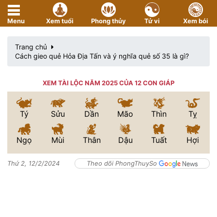
Menu
Xem tuổi
Phong thủy
Tử vi
Xem bói
Trang chủ
Cách gieo quẻ Hỏa Địa Tấn và ý nghĩa quẻ số 35 là gì?
XEM TÀI LỘC NĂM 2025 CỦA 12 CON GIÁP
Tý
Sửu
Dần
Mão
Thìn
Tỵ
Ngọ
Mùi
Thân
Dậu
Tuất
Hợi
Thứ 2, 12/2/2024
Theo dõi PhongThuySo