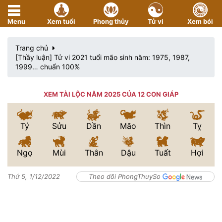
Menu
Xem tuổi
Phong thủy
Tử vi
Xem bói
Trang chủ
[Thầy luận] Tử vi 2021 tuổi mão sinh năm: 1975, 1987,
1999… chuẩn 100%
XEM TÀI LỘC NĂM 2025 CỦA 12 CON GIÁP
Tý
Sửu
Dần
Mão
Thìn
Tỵ
Ngọ
Mùi
Thân
Dậu
Tuất
Hợi
Thứ 5, 1/12/2022
Theo dõi PhongThuySo