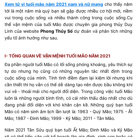
Xem tử vi tuổi mão năm 2021 nam và nữ mạng
cho thấy năm
tới là một năm mà quý bạn sẽ gặp được nhiều cơ hội mới, niềm
vui trong cuộc sống và nhiều thành công trong cuộc sống.Cụ
thể vận mệnh của tuổi Mão được chuyên gia phong thủy Duy
Linh của website
Phong Thủy Số
dự đoán và phân tích những
yếu tố ảnh hưởng như sau.
I- TỔNG QUAN VỀ VẬN MỆNH TUỔI MÃO NĂM 2021
Đa phần người tuổi Mão có lối sống phóng khoáng, yêu thích sự
tự do nhưng họ cũng có những nguyên tắc nhất định trong
cuộc sống của mình. Tính tình điềm đạm lại kiệm lời nhưng khi
cần thiết thì họ vẫn có thể dễ dàng tạo nên được bầu không khí
vui vẻ - thoải mái cho người đối diện. Trong công việc tuổi Mão
luôn là những người bình tĩnh, có cái nhìn thấu đáo nhất cho dù
đang phải đối diện với khó khăn cận kề. Những quý bạn tuổi
Mão có năm sinh âm lịch lần lượt là: 1963 - Quý Mão; 1975 - Ất
Mão; 1987 - Đinh Mão; 1999 - Kỷ Mão; 2011 - Tân Mão.
Năm 2021 Tân Sửu quý bạn tuổi Ất Mão; Đinh Mão và Kỷ Mão
sẽ có thể tiếp cận với kế hoạch lập gia đình, sinh con hoặc có