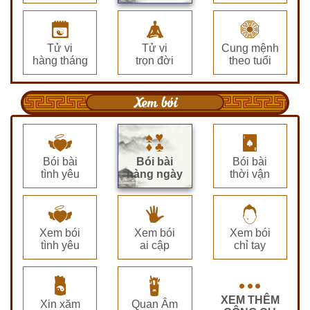
Tử vi
Tử vi
Cung mệnh
hàng tháng
trọn đời
theo tuổi
Xem bói
Bói bài
Bói bài
Bói bài
tình yêu
hàng ngày
thời vận
Xem bói
Xem bói
Xem bói
tình yêu
ai cập
chỉ tay
XEM THÊM
Xin xăm
Quan Âm