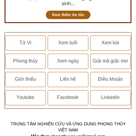
sinh…
Xem thêm tin tức
Tử Vi
Xem tuổi
Xem bói
Phong thủy
Xem ngày
Giải mã giấc mơ
Giới thiệu
Liên hệ
Điều khoản
Youtube
Facebook
Linkedin
TRUNG TÂM NGHIÊN CỨU VÀ ỨNG DỤNG PHONG THỦY
VIỆT NAM
Hộp thư:
phongthuyso.vn@gmail.com