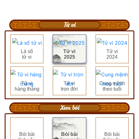
Tử vi
Lá số
Tử vi
Tử vi
tử vi
2025
2024
Tử vi
Tử vi
Cung mệnh
hàng tháng
trọn đời
theo tuổi
Xem bói
Bói bài
Bói bài
Bói bài