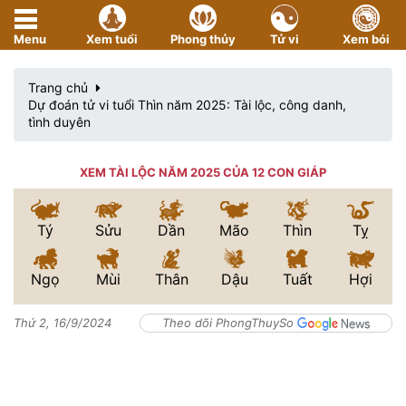
Menu
Xem tuổi
Phong thủy
Tử vi
Xem bói
Trang chủ
Dự đoán tử vi tuổi Thìn năm 2025: Tài lộc, công danh,
tình duyên
XEM TÀI LỘC NĂM 2025 CỦA 12 CON GIÁP
Tý
Sửu
Dần
Mão
Thìn
Tỵ
Ngọ
Mùi
Thân
Dậu
Tuất
Hợi
Thứ 2, 16/9/2024
Theo dõi PhongThuySo