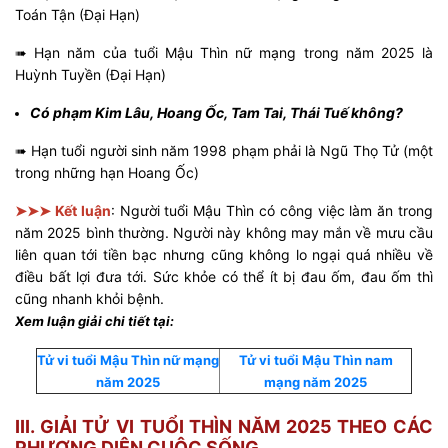
Toán Tận (Đại Hạn)
➠ Hạn năm của tuổi Mậu Thìn nữ mạng trong năm 2025 là
Huỳnh Tuyền (Đại Hạn)
Có phạm Kim Lâu, Hoang Ốc, Tam Tai, Thái Tuế không?
➠ Hạn tuổi người sinh năm 1998 phạm phải là Ngũ Thọ Tử (một
trong những hạn Hoang Ốc)
➤➤➤ Kết luận
: Người tuổi Mậu Thìn có công việc làm ăn trong
năm 2025 bình thường. Người này không may mắn về mưu cầu
liên quan tới tiền bạc nhưng cũng không lo ngại quá nhiều về
điều bất lợi đưa tới. Sức khỏe có thể ít bị đau ốm, đau ốm thì
cũng nhanh khỏi bệnh.
Xem luận giải chi tiết tại:
Tử vi tuổi Mậu Thìn nữ mạng
Tử vi tuổi Mậu Thìn nam
năm 2025
mạng năm 2025
III. GIẢI TỬ VI TUỔI THÌN NĂM 2025 THEO CÁC
PHƯƠNG DIỆN CUỘC SỐNG