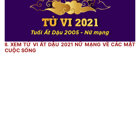
II. XEM TỬ VI ẤT DẬU 2021 NỮ MẠNG VỀ CÁC MẶT
CUỘC SỐNG