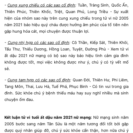
-
Cung xung chiếu có các sao cố định
:
Tuần, Tràng Sinh, Quốc Ấn,
Thiên Phúc, Thiên Khốc, Triệt, Quan Phủ, Long Triều - Sự xuất
hiện của nhóm sao này trên cung xung chiếu trong tử vi nữ 2005
năm 2021 báo hiệu quý cháu được hưởng âm phúc của tổ tiên nên
gặp hung hóa cát, mọi chuyện được thuận lợi.
-
Cung nhị hợp có các sao cố định
:
Cô Thần, Kiếp Sát, Thiên Khôi,
Tấu Thư, Thiếu Dương, Hồng Loan, Tuyệt, Đường Phù - Xem tử vi
ất dậu 2021 nữ mạng có bộ sao này báo hiệu tình cảm gia đình
không được tốt, mọi việc không được như ý, chú ý có tỳ vết mổ
sẻ.
-
Cung tam hợp có các sao cố định
:
Quan Đới, Thiên Hư, Phi Liêm,
Tang Môn, Thai, Lưu Hà, Tuế Phá, Phục Binh - Có tin vui trong gia
đình. Sức khỏe chú ý bệnh thiếu máu hay suy nghĩ nhiều mà sinh
chuyện ốm đau.
Kết luận tử vi tuổi ất dậu năm 2021 nữ mạng:
Nữ mạng sinh năm
2005 bước sang năm Tân Sửu là một năm tương đối tốt bởi gặp
được quý nhân giúp đỡ, chú ý sức khỏe cẩn thận, hơn nữa chú ý