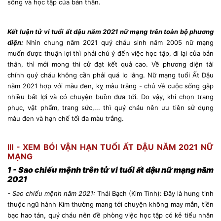
sống và học tập của bản thân.
Kết luận tử vi tuổi ất dậu năm 2021 nữ mạng trên toàn bộ phương
diện:
Nhìn chung năm 2021 quý cháu sinh năm 2005 nữ mạng
muốn được thuận lợi thì phải chú ý đến việc học tập, đi lại của bản
thân, thì mới mong thi cử đạt kết quả cao. Về phương diện tài
chính quý cháu không cần phải quá lo lắng. Nữ mạng tuổi Ất Dậu
năm 2021 hợp với màu đen, kỵ màu trắng - chủ về cuộc sống gặp
nhiều bất lợi và có chuyện buồn đưa tới. Do vậy, khi chọn trang
phục, vật phẩm, trang sức,... thì quý cháu nên ưu tiên sử dụng
màu đen và hạn chế tối đa màu trắng.
III - XEM BÓI VẬN HẠN TUỔI ẤT DẬU NĂM 2021 NỮ
MẠNG
1 - Sao chiếu mệnh trên tử vi tuổi ất dậu nữ mạng năm
2021
- Sao chiếu mệnh năm 2021:
Thái Bạch (Kim Tinh): Đây là hung tinh
thuộc ngũ hành Kim thường mang tới chuyện không may mắn, tiền
bạc hao tán, quý cháu nên đề phòng việc học tập có kẻ tiểu nhân