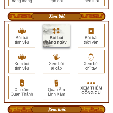
hàng tháng
trọn đời
theo tuổi
Xem bói
Bói bài
Bói bài
Bói bài
tình yêu
hàng ngày
thời vận
Xem bói
Xem bói
Xem bói
tình yêu
ai cập
chỉ tay
XEM THÊM
Xin xăm
Quan Âm
CÔNG CỤ
Quan Thánh
Linh Xám
Xem tuổi