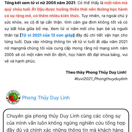
Tổng kết xem tử vi nữ 2005 năm 2021
: Có thể thấy là
một năm mà
quý cháu tuổi Ất Dậu được hưởng thiên thời nên đường học hành
có sự rộng mở, có thêm nhiều kiến thức
. Tuy nhiên, ra ngoài chú ý
sức khỏe, xe cộ đi lại cẩn thận. tình cảm gia đình không tốt và có
sự bất hòa giữa bố mẹ. Xem tử vi năm mới cho bạn bè và người
thân tại
[
Tử vi 2021 của 12 con giáp
]
đầy đủ chi tiết vận hạn cho
từng tuổi. Dựa vào những thông tin về tử vi tuổi ất dậu năm 2021
nữ mạngmà chúng tôi vừa cung cấp mong rằng nữ mạng sinh năm
2005 sẽ có một năm mới ổn định, học hành đỗ đạt khoa bảng, vui
vẻ và hạnh phúc.
Theo thầy Phong Thủy Duy Linh!
#tuvi2021_Phongthuyduylinh
Phong Thủy Duy Linh
Chuyên gia phong thủy Duy Linh cùng các công sự
của mình vẫn luôn không ngừng nghiên cứu tổng hợp
đầy đủ và chính xác những thông tin mà khách hàng