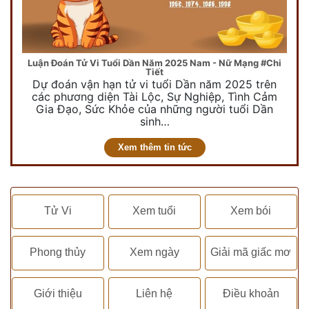
Luận Đoán Tử Vi Tuổi Dần Năm 2025 Nam - Nữ Mạng #Chi
Tiết
Dự đoán vận hạn tử vi tuổi Dần năm 2025 trên
các phương diện Tài Lộc, Sự Nghiệp, Tình Cảm
Gia Đạo, Sức Khỏe của những người tuổi Dần
sinh…
Xem thêm tin tức
Tử Vi
Xem tuổi
Xem bói
Phong thủy
Xem ngày
Giải mã giấc mơ
Giới thiệu
Liên hệ
Điều khoản