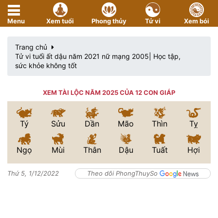
Menu
Xem tuổi
Phong thủy
Tử vi
Xem bói
Trang chủ
Tử vi tuổi ất dậu năm 2021 nữ mạng 2005| Học tập,
sức khỏe không tốt
XEM TÀI LỘC NĂM 2025 CỦA 12 CON GIÁP
Tý
Sửu
Dần
Mão
Thìn
Tỵ
Ngọ
Mùi
Thân
Dậu
Tuất
Hợi
Thứ 5, 1/12/2022
Theo dõi PhongThuySo