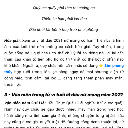
Quỷ ma quấy phá tâm thì chẳng an
Thiên La hạn phải lao đao
Dẫu khỏi tật bệnh hoạ trao phải phòng
Hóa giải:
Xem tử vi ất dậu 2021 nữ mạng có hạn Thiên La là hình
ảnh của lưới trời nên không có cách hóa giải. Tuy nhiên, trong
cuộc sống nếu quý cháu có thể chú ý lời ăn tiếng nói, đi lại cẩn
thận, cầu khấn tổ tiên phù hộ độ trì thì ắt có thể bớt đi phần nào
khó khăn. Ngoài ra, quý cháu nên cân nhắc sử dụng
⭐
Sim phong
thủy
hợp tuổi trong liên lạc hàng ngày để mọi phương diện từ
công việc, tình cảm, tài lộc … càng tăng thêm phần may mắn,
thuận lợi.
3 - Vận niên trong tử vi tuổi ất dậu nữ mạng năm 2021
Vận niên năm 2021 là:
Hầu Thực Quả (Giải nghĩa: Khỉ được quả):
Năm nay quý cháu sẽ gặp được nhiều may mắn trong việc học
hành cũng như tình cảm gia đình, những chuyện từng bị ách tắc
nay cũng được giải quyết triệt để. Đường công danh thuận lợi, cứ
thẳng bước mà tiến mặc cho có người ghen tỵ, gây khó dễ. Tình