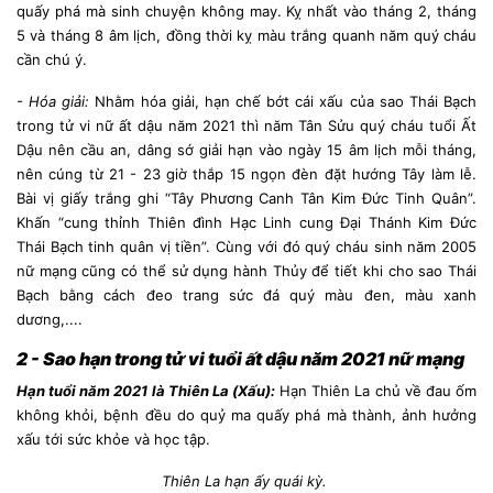
quấy phá mà sinh chuyện không may. Kỵ nhất vào tháng 2, tháng
5 và tháng 8 âm lịch, đồng thời kỵ màu trắng quanh năm quý cháu
cần chú ý.
- Hóa giải:
Nhằm hóa giải, hạn chế bớt cái xấu của sao Thái Bạch
trong tử vi nữ ất dậu năm 2021 thì năm Tân Sửu quý cháu tuổi Ất
Dậu nên cầu an, dâng sớ giải hạn vào ngày 15 âm lịch mỗi tháng,
nên cúng từ 21 - 23 giờ thắp 15 ngọn đèn đặt hướng Tây làm lễ.
Bài vị giấy trắng ghi “Tây Phương Canh Tân Kim Đức Tinh Quân”.
Khấn “cung thỉnh Thiên đình Hạc Linh cung Đại Thánh Kim Đức
Thái Bạch tinh quân vị tiền”. Cùng với đó quý cháu sinh năm 2005
nữ mạng cũng có thể sử dụng hành Thủy để tiết khi cho sao Thái
Bạch bằng cách đeo trang sức đá quý màu đen, màu xanh
dương,....
2 - Sao hạn trong tử vi tuổi ất dậu năm 2021 nữ mạng
Hạn tuổi năm 2021 là Thiên La (Xấu):
Hạn Thiên La chủ về đau ốm
không khỏi, bệnh đều do quỷ ma quấy phá mà thành, ảnh hưởng
xấu tới sức khỏe và học tập.
Thiên La hạn ấy quái kỳ.