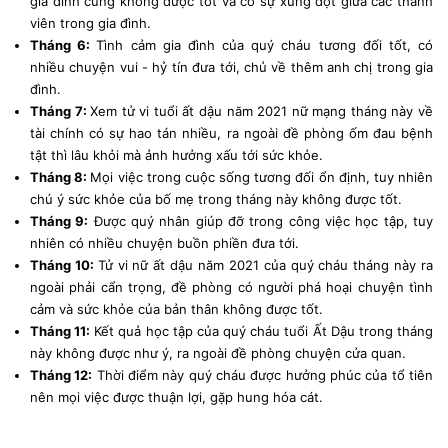
gia đình cũng không được tốt và có sự xung đột giữa các thành
viên trong gia đình.
Tháng 6:
Tình cảm gia đình của quý cháu tương đối tốt, có
nhiều chuyện vui - hỷ tín đưa tới, chủ về thêm anh chị trong gia
đình.
Tháng 7:
Xem tử vi tuổi ất dậu năm 2021 nữ mạng tháng này về
tài chính có sự hao tán nhiều, ra ngoài đề phòng ốm đau bệnh
tật thì lâu khỏi mà ảnh hưởng xấu tới sức khỏe.
Tháng 8:
Mọi việc trong cuộc sống tương đối ổn định, tuy nhiên
chú ý sức khỏe của bố mẹ trong tháng này không được tốt.
Tháng 9:
Được quý nhân giúp đỡ trong công việc học tập, tuy
nhiên có nhiều chuyện buồn phiền đưa tới.
Tháng 10:
Tử vi nữ ất dậu năm 2021 của quý cháu tháng này ra
ngoài phải cẩn trọng, đề phòng có người phá hoại chuyện tình
cảm và sức khỏe của bản thân không được tốt.
Tháng 11:
Kết quả học tập của quý cháu tuổi Ất Dậu trong tháng
này không được như ý, ra ngoài đề phòng chuyện cửa quan.
Tháng 12:
Thời điểm này quý cháu được hưởng phúc của tổ tiên
nên mọi việc được thuận lợi, gặp hung hóa cát.