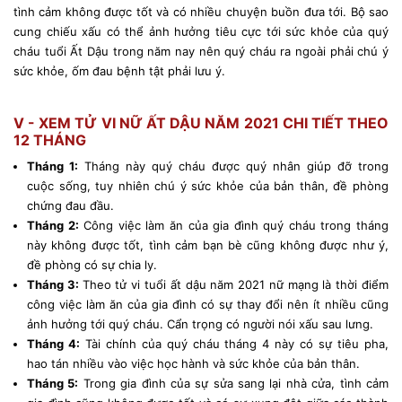
tình cảm không được tốt và có nhiều chuyện buồn đưa tới. Bộ sao
cung chiếu xấu có thể ảnh hưởng tiêu cực tới sức khỏe của quý
cháu tuổi Ất Dậu trong năm nay nên quý cháu ra ngoài phải chú ý
sức khỏe, ốm đau bệnh tật phải lưu ý.
V - XEM TỬ VI NỮ ẤT DẬU NĂM 2021 CHI TIẾT THEO
12 THÁNG
Tháng 1:
Tháng này quý cháu được quý nhân giúp đỡ trong
cuộc sống, tuy nhiên chú ý sức khỏe của bản thân, đề phòng
chứng đau đầu.
Tháng 2:
Công việc làm ăn của gia đình quý cháu trong tháng
này không được tốt, tình cảm bạn bè cũng không được như ý,
đề phòng có sự chia ly.
Tháng 3:
Theo tử vi tuổi ất dậu năm 2021 nữ mạng là thời điểm
công việc làm ăn của gia đình có sự thay đổi nên ít nhiều cũng
ảnh hưởng tới quý cháu. Cẩn trọng có người nói xấu sau lưng.
Tháng 4:
Tài chính của quý cháu tháng 4 này có sự tiêu pha,
hao tán nhiều vào việc học hành và sức khỏe của bản thân.
Tháng 5:
Trong gia đình của sự sửa sang lại nhà cửa, tình cảm