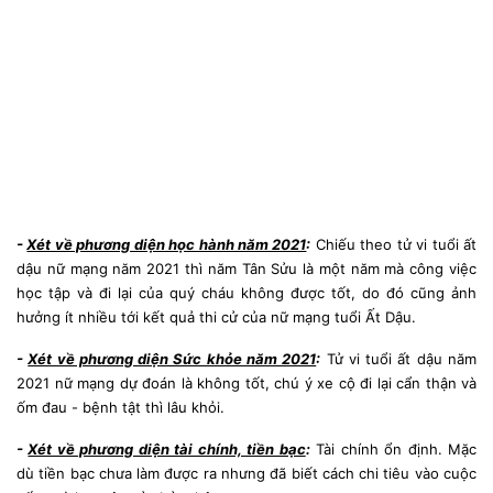
-
Xét về phương diện học hành năm 2021
:
Chiếu theo tử vi tuổi ất
dậu nữ mạng năm 2021 thì năm Tân Sửu là một năm mà công việc
học tập và đi lại của quý cháu không được tốt, do đó cũng ảnh
hưởng ít nhiều tới kết quả thi cử của nữ mạng tuổi Ất Dậu.
-
Xét về phương diện Sức khỏe năm 2021
:
Tử vi tuổi ất dậu năm
2021 nữ mạng dự đoán là không tốt, chú ý xe cộ đi lại cẩn thận và
ốm đau - bệnh tật thì lâu khỏi.
-
Xét về phương diện tài chính, tiền bạc
:
Tài chính ổn định. Mặc
dù tiền bạc chưa làm được ra nhưng đã biết cách chi tiêu vào cuộc