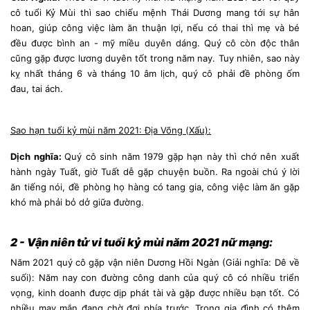
cô tuổi Kỷ Mùi thì sao chiếu mệnh Thái Dương mang tới sự hân
hoan, giúp công việc làm ăn thuận lợi, nếu có thai thì mẹ và bé
đều được bình an - mỹ miều duyên dáng. Quý cô còn độc thân
cũng gặp được lương duyên tốt trong năm nay. Tuy nhiên, sao này
kỵ nhất tháng 6 và tháng 10 âm lịch, quý cô phải đề phòng ốm
đau, tai ách.
Sao hạn tuổi kỷ mùi năm 2021: Địa Võng (Xấu):
Dịch nghĩa:
Quý cô sinh năm 1979 gặp hạn này thì chớ nên xuất
hành ngày Tuất, giờ Tuất dễ gặp chuyện buồn. Ra ngoài chú ý lời
ăn tiếng nói, đề phòng họ hàng có tang gia, công việc làm ăn gặp
khó mà phải bỏ dở giữa đường.
2 - Vận n
iên tử vi tuổi kỷ mùi năm 2021 nữ mạng:
Năm 2021 quý cô gặp vận niên Dương Hồi Ngàn (Giải nghĩa: Dê về
suối): Năm nay con đường công danh của quý cô có nhiều triển
vọng, kinh doanh được dịp phát tài và gặp được nhiều bạn tốt. Có
nhiều may mắn đang chờ đợi phía trước. Trong gia đình có thêm