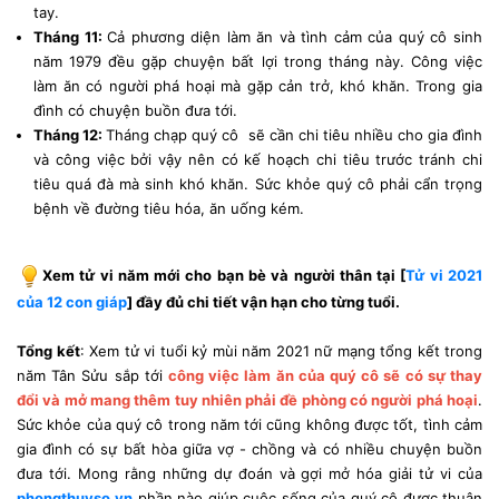
tay.
Tháng 11:
Cả phương diện làm ăn và tình cảm của quý cô sinh
năm 1979 đều gặp chuyện bất lợi trong tháng này. Công việc
làm ăn có người phá hoại mà gặp cản trở, khó khăn. Trong gia
đình có chuyện buồn đưa tới.
Tháng 12:
Tháng chạp quý cô sẽ cần chi tiêu nhiều cho gia đình
và công việc bởi vậy nên có kế hoạch chi tiêu trước tránh chi
tiêu quá đà mà sinh khó khăn. Sức khỏe quý cô phải cẩn trọng
bệnh về đường tiêu hóa, ăn uống kém.
Xem tử vi năm mới cho bạn bè và người thân tại [
Tử vi 2021
của 12 con giáp
] đầy đủ chi tiết vận hạn cho từng tuổi.
Tổng kết
: Xe
m tử vi tuổi kỷ mùi năm 2021 nữ mạng tổng kết
trong
năm Tân Sửu sắp tới
công việc làm ăn của quý cô sẽ có sự thay
đổi và mở mang thêm tuy nhiên phải đề phòng có người phá hoại
.
Sức khỏe của quý cô trong năm tới cũng không được tốt, tình cảm
gia đình có sự bất hòa giữa vợ - chồng và có nhiều chuyện buồn
đưa tới. Mong rằng những dự đoán và gợi mở hóa giải tử vi của
phongthuyso.vn
phần nào giúp cuộc sống của quý cô được thuận