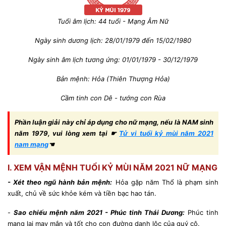
Tuổi âm lịch: 44 tuổi - Mạng Âm Nữ
Ngày sinh dương lịch: 28/01/1979 đến 15/02/1980
Ngày sinh âm lịch tương ứng: 01/01/1979 - 30/12/1979
Bản mệnh: Hỏa (Thiên Thượng Hỏa)
Cầm tinh con Dê - tướng con Rùa
Phần luận giải này chỉ áp dụng cho nữ mạng, nếu là NAM sinh
năm 1979, vui lòng xem tại ☛
Tử vi tuổi kỷ mùi năm 2021
nam mạng
☚
I. XE
M VẬN MỆNH TUỔI KỶ MÙI NĂM 2021 NỮ MẠNG
- Xét theo ngũ hành bản mệnh:
Hỏa gặp năm Thổ là phạm sinh
xuất, chủ về sức khỏe kém và tiền bạc hao tán.
-
Sao chiếu mệnh năm 2021 - Phúc tinh Thái Dương:
Phúc tinh
mang lại may m
ắn và tốt cho con đường danh lộc của quý cô.