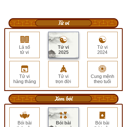
Tử vi
Lá số
Tử vi
Tử vi
tử vi
2025
2024
Tử vi
Tử vi
Cung mệnh
hàng tháng
trọn đời
theo tuổi
Xem bói
Bói bài
Bói bài
Bói bài