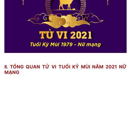
II. TỔNG Q
UAN TỬ VI TUỔI KỶ MÙI NĂM 2021 NỮ
MẠNG