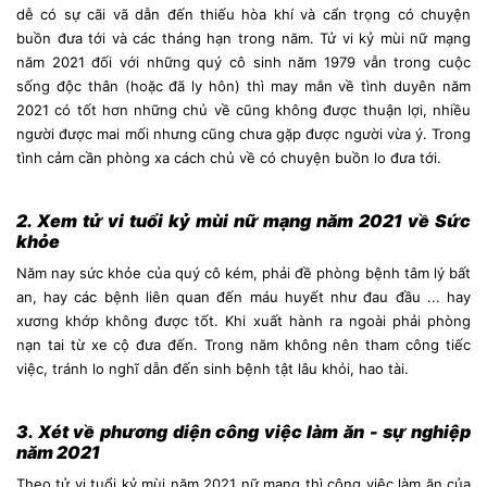
dễ có sự cãi vã dẫn đến thiếu hòa khí và cẩn trọng có chuyện
buồn đưa tới và các tháng hạn trong năm. Tử vi kỷ mùi nữ mạng
năm 2021 đối với những quý cô sinh năm 1979 vẫn trong cuộc
sống độc thân (hoặc đã ly hôn) thì may mắn về tình duyên năm
2021 có tốt hơn những chủ về cũng không được thuận lợi, nhiều
người được mai mối nhưng cũng chưa gặp được người vừa ý. Trong
tình cảm cần phòng xa cách chủ về có chuyện buồn lo đưa tới.
2. Xem tử vi tuổi kỷ mùi nữ mạng năm 2021 về Sức
khỏe
Năm nay sức khỏe của quý cô kém, phải đề phòng bệnh tâm lý bất
an, hay các bệnh liên quan đến máu huyết như đau đầu ... hay
xương khớp không được tốt. Khi xuất hành ra ngoài phải phòng
nạn tai từ xe cộ đưa đến. Trong năm không nên tham công tiếc
việc, tránh lo nghĩ dẫn đến sinh bệnh tật lâu khỏi, hao tài.
3. Xét về phương diện công việc làm ăn - sự nghiệp
năm 2021
Theo tử vi tuổi kỷ mùi năm 2021 nữ mạng thì công việc làm ăn của