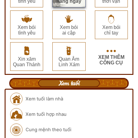
tình yêu
hàng ngày
thời vận
Xem bói
Xem bói
Xem bói
tình yêu
ai cập
chỉ tay
XEM THÊM
Xin xăm
Quan Âm
CÔNG CỤ
Quan Thánh
Linh Xám
Xem tuổi
Xem tuổi làm nhà
Xem tuổi hợp nhau
Cung mệnh theo tuổi