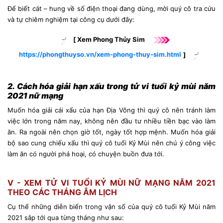
Để biết cát – hung về số điện thoại đang dùng, mời quý cô tra cứu
và tự chiêm nghiệm tại công cụ
dưới đây:
[
Xem Phong Thủy Sim
https://phongthuyso.vn/xem-phong-thuy-sim.html
]
2. Cách hóa giải hạn
xấu trong tử vi tuổi kỷ mùi năm
2021 nữ mạng
Muốn hóa giải cái xấu của hạn Địa Võng thì quý cô nên tránh làm
việc lớn trong năm nay, không nên đầu tư nhiều tiền bạc vào làm
ăn. Ra ngoài nên chọn giờ tốt, ngày tốt hợp mệnh. Muốn hóa giải
bộ sao cung chiếu xấu thì quý cô tuổi Kỷ Mùi nên chú ý công việc
làm ăn có người phá hoại, có chuyện buồn đưa tới.
V - XEM TỬ VI TUỔI KỶ MÙI NỮ MẠNG NĂM 2021
THEO CÁC THÁNG ÂM LỊCH
Cụ thể những diễn biến trong vận số của quý cô tuổi Kỷ Mùi năm
2021 sắp tới qua từng tháng như sau: