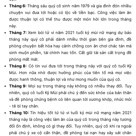
Tháng 6:
Tháng sáu quý cô sinh năm 1979 và gia đình đón nhiều
chuyện vui đưa tới hoặc có lộc về tiền bạc. Công việc làm ăn
được thuận lợi có thể thu được một món hời lớn trong tháng
này.
Tháng 7:
Xem bói tử vi năm 2021 tuổi kỷ mùi nữ mạng dự báo
tháng này quý cô phải dành nhiều thời gian bên gia đình, đề
phòng chuyện bất hòa hay cảnh chồng con ăn chơi chác tán mà
sinh muộn phiền, tài chính hao tổn. Cất giữ tài sản cất trọng đề
phòng mất mát.
Tháng 8:
Có tin vui đưa tới trong tháng này với quý cô tuổi Kỷ
Mùi. Hơn nữa nhờ được hưởng phúc của tiên tổ mà mọi việc
được hanh thông, thuận lợi và như mong muốn của quý cô.
Tháng 9:
Mọi sự trong tháng này không có nhiều thay đổi. Tuy
nhiên, quý cô tuổi Kỷ Mùi phải chú ý đến sức khỏe của bản thân
và đề phòng chứng bệnh có liên quan tới xương khớp, nhức mỏi
- tê bì tay chân.
Tháng 10:
Tín hiệu tốt tử tử vi tuổi kỷ mùi nữ mạng năm 2021
thán
g này là công việc làm ăn của quý cô trong tháng này tương
đối ổn định, không có gì thay đổi. Tuy nhiên, quý cô khi ra ngoài
phải chú ý xe cộ cẩn thận, đề phòng tai nạn hay xây xát chân