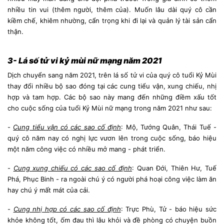
nhiều tin vui (thêm người, thêm của). Muốn lâu dài quý cô cần
kiềm chế, khiêm nhường, cẩn trọng khi đi lại và quản lý tài sản cẩn
thận.
3- Lá số tử vi kỷ mùi nữ mạng năm 2021
Dịch chuyển sang năm 2021, trên lá số tử vi của quý cô tuổi Kỷ Mùi
thay đổi nhiều bộ sao đóng tại các cung tiểu vận, xung chiếu, nhị
hợp và tam hợp. Các bộ sao này mang đến những điềm xấu tốt
cho cuộc sống của tuổi Kỷ Mùi nữ mạng trong năm 2021 như sau:
-
Cung tiểu vận có các sao cố định
: Mộ, Tướng Quân, Thái Tuế -
quý cô năm nay có nghị lực vươn lên trong cuộc sống, báo hiệu
một năm công việc có nhiều mở mang - phát triển.
-
Cung xung chiếu có các sao cố định
: Quan Đới, Thiên Hư, Tuế
Phá, Phục Binh - ra ngoài chú ý có người phá hoại công việc làm ăn
hay chú ý mất mát của cải.
-
Cung nhị hợp có các sao cố định
: Trực Phù, Tử - báo hiệu sức
khỏe không tốt, ốm đau thì lâu khỏi và đề phòng có chuyện buồn