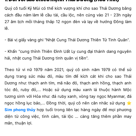
Quý cô tuổi Kỷ Mùi có thể kích vượng khí cho sao Thái Dương bằng
cách đầu năm làm lễ cầu tài, cầu lộc, nên cúng vào 21 - 23h ngày
27 âm lịch mỗi tháng thắp 12 ngọn đèn và lạy về hướng Đông làm
lễ.
- Bài vị giấy vàng ghi “Nhật Cung Thái Dương Thiên Tử Tinh Quân”.
- Khấn “cung thỉnh Thiên Đình Uất Ly cung đại thánh dang nguyên
hải, nhật cung Thái Dương tinh quân vị tiền”.
Theo tử vi nữ 1979 năm 2021, quý cô sinh năm 1979 có thể sử
dụng trang sức màu đỏ, màu tím để kích cát khi cho sao Thái
Dương như: thạch anh tím, mã não đỏ, thạch anh hồng, thạch anh
tóc đỏ, ruby đỏ,... Hoặc sử dụng màu xanh lá thuộc hành Mộc
tương sinh với Hỏa như: đá ruby xanh, vòng tay ngọc Myanmar, đá
ngọc hồng lục bảo,... Đồng thời, quý cô nên cân nhắc sử dụng
⭐
Sim phong thủy
hợp tuổi trong liên lạc hàng ngày để mọi phương
diện từ công việc, tình cảm, tài lộc … càng tăng thêm phần may
mắn, thuận lợi.