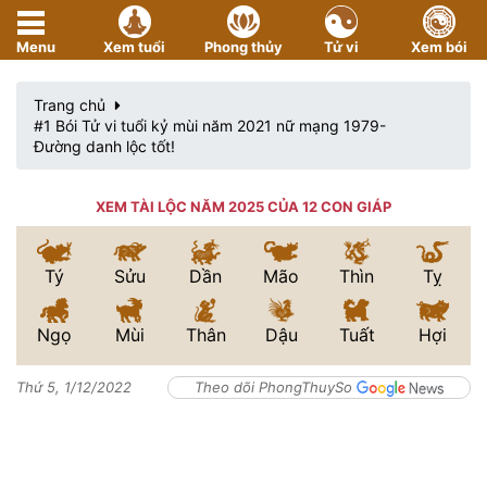
Menu
Xem tuổi
Phong thủy
Tử vi
Xem bói
Trang chủ
#1 Bói Tử vi tuổi kỷ mùi năm 2021 nữ mạng 1979-
Đường danh lộc tốt!
XEM TÀI LỘC NĂM 2025 CỦA 12 CON GIÁP
Tý
Sửu
Dần
Mão
Thìn
Tỵ
Ngọ
Mùi
Thân
Dậu
Tuất
Hợi
Thứ 5, 1/12/2022
Theo dõi PhongThuySo