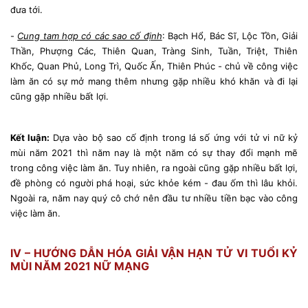
đưa tới.
-
Cung tam hợp có các sao cố định
: Bạch Hổ, Bác Sĩ, Lộc Tồn, Giải
Thần, Phượng Các, Thiên Quan, Tràng Sinh, Tuần, Triệt, Thiên
Khốc, Quan Phủ, Long Trì, Quốc Ấn, Thiên Phúc - chủ về công việc
làm ăn có sự mở mang thêm nhưng gặp nhiều khó khăn và đi lại
cũng gặp nhiều bất lợi.
Kết luận:
Dựa vào bộ sao cố định trong lá số ứng với tử vi nữ kỷ
mùi năm 2021 thì nă
m nay là một năm có sự thay đổi mạnh mẽ
trong công việc làm ăn. Tuy nhiên, ra ngoài cũng gặp nhiều bất lợi,
đề phòng có người phá hoại, sức khỏe kém - đau ốm thì lâu khỏi.
Ngoài ra, năm nay quý cô chớ nên đầu tư nhiều tiền bạc vào công
việc làm ăn.
IV – HƯỚNG DẪN HÓA GIẢI VẬN HẠN TỬ VI TUỔI KỶ
MÙI NĂM 2021 NỮ MẠNG