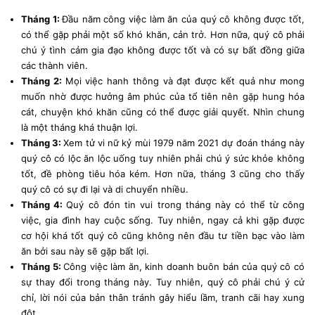
Tháng 1:
Đầu năm công việc làm ăn của quý cô không được tốt,
có thể gặp phải một số khó khăn, cản trở. Hơn nữa, quý cô phải
chú ý tình cảm gia đạo không được tốt và có sự bất đồng giữa
các thành viên.
Tháng 2:
Mọi việc hanh thông và đạt được kết quả như mong
muốn nhờ được hưởng âm phúc của tổ tiên nên gặp hung hóa
cát, chuyện khó khăn cũng có thể được giải quyết. Nhìn chung
là một tháng khá thuận lợi.
Tháng 3:
Xem tử vi nữ kỷ mùi 1979 năm 2021 dự đoán tháng này
quý cô có lộc ăn lộc uống tuy nhiên phải chú ý sức khỏe không
tốt, đề phòng tiêu hóa kém. Hơn nữa, tháng 3 cũng cho thấy
quý cô có sự đi lại và di chuyển nhiều.
Tháng 4:
Quý cô đón tin vui trong tháng này có thể từ công
việc, gia đình hay cuộc sống. Tuy nhiên, ngay cả khi gặp được
cơ hội khá tốt quý cô cũng không nên đầu tư tiền bạc vào làm
ăn bởi sau này sẽ gặp bất lợi.
Tháng 5:
Công việc làm ăn, kinh doanh buôn bán của quý cô có
sự thay đổi trong tháng này. Tuy nhiên, quý cô phải chú ý cử
chỉ, lời nói của bản thân tránh gây hiểu lầm, tranh cãi hay xung
đột.