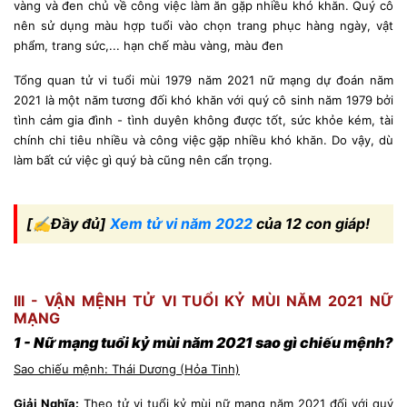
vàng và đen chủ về công việc làm ăn gặp nhiều khó khăn. Quý cô
nên sử dụng màu hợp tuổi vào chọn trang phục hàng ngày, vật
phẩm, trang sức,... hạn chế màu vàng, màu đen
Tổng quan tử vi tuổi mùi 1979 năm 2021 nữ mạng dự đoán năm
2021 là một năm tương đối khó khăn với quý cô sinh năm 1979 bởi
tình cảm gia đình - tình duyên không được tốt, sức khỏe kém, tài
chính chi tiêu nhiều và công việc gặp nhiều khó khăn. Do vậy, dù
làm bất cứ việc gì quý bà cũng nên cẩn trọng.
[✍Đầy đủ]
Xem tử vi năm 2022
của 12 con giáp!
III - VẬN MỆNH TỬ VI TUỔI KỶ MÙI NĂM 2021 NỮ
MẠNG
1 - Nữ mạng tuổi kỷ mùi năm 2021 sao gì chiếu mệnh?
Sao chiếu mệnh: Thái Dương (Hỏa Tinh)
Giải Nghĩa:
Theo tử vi tuổi kỷ mùi nữ mạng năm 2021
đối với quý