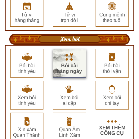
Tử vi
Tử vi
Cung mệnh
hàng tháng
trọn đời
theo tuổi
Xem bói
Bói bài
Bói bài
Bói bài
tình yêu
hàng ngày
thời vận
Xem bói
Xem bói
Xem bói
tình yêu
ai cập
chỉ tay
XEM THÊM
Xin xăm
Quan Âm
CÔNG CỤ
Quan Thánh
Linh Xám