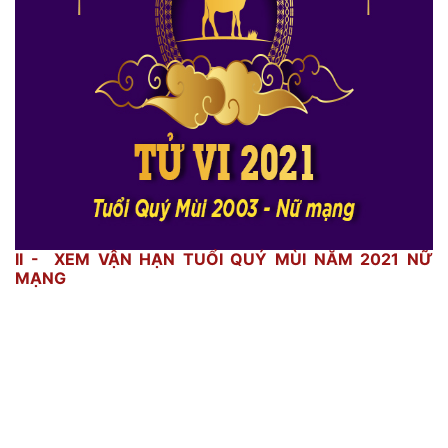
II - XEM VẬN HẠN TUỔI QUÝ MÙI NĂM 2021 NỮ
MẠNG