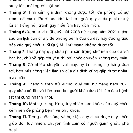
sự ly tán, mỗi người một nơi.
Tháng 5:
Tình cảm gia đình không được tốt, đề phòng có sự
tranh cãi mà thiếu đi hòa khí. Khi ra ngoài quý cháu phải chú ý
lời ăn tiếng nói, tránh gây hiểu lầm hay xích mích.
Tháng 6:
Xem tử vi tuổi quý mùi 2003 nữ mạng năm 2021 tháng
sáu âm lịch cần chú ý đề phòng bệnh đau dạ dày hay đường tiêu
hóa của quý cháu tuổi Quý Mùi nữ mạng không được tốt.
Tháng 7:
Tháng này quý cháu phải cẩn trọng chớ nên dao du với
bạn bè, chủ về gặp chuyện thị phi hoặc chuyện không may mắn.
Tháng 8:
Có nhiều chuyện vui may, hỷ tín trong họ hàng đưa
tới, hơn nữa công việc làm ăn của gia đình cũng gặp được nhiều
may mắn.
Tháng 9:
Tháng 9 trên ttử vi tuổi quý mùi nữ mạng năm 2021
quý cháu có lộc về tiền bạc do người khác đưa tới, ốm đau bệnh
tật thì cũng nhanh khỏi.
Tháng 10:
Mọi sự trung bình, tuy nhiên sức khỏe của quý cháu
kém nên đề phòng bệnh về phụ khoa.
Tháng 11
: Trong cuộc sống và học tập quý cháu được quý nhân
giúp đỡ. Tuy nhiên, chuyện tình cảm có người ganh ghét, phá
hoại.