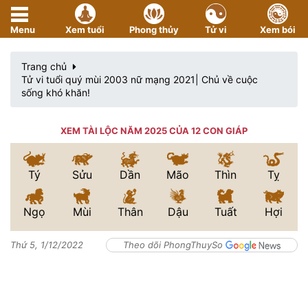
Menu
Xem tuổi
Phong thủy
Tử vi
Xem bói
Trang chủ
Tử vi tuổi quý mùi 2003 nữ mạng 2021| Chủ về cuộc
sống khó khăn!
XEM TÀI LỘC NĂM 2025 CỦA 12 CON GIÁP
Tý
Sửu
Dần
Mão
Thìn
Tỵ
Ngọ
Mùi
Thân
Dậu
Tuất
Hợi
Thứ 5, 1/12/2022
Theo dõi PhongThuySo