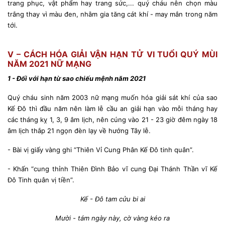
trang phục, vật phẩm hay trang sức,... quý cháu nên chọn màu
trắng thay vì màu đen, nhằm gia tăng cát khí - may mắn trong năm
tới.
V – CÁCH HÓA GIẢI VẬN HẠN TỬ VI TUỔI QUÝ MÙI
NĂM 2021 NỮ MẠNG
1 - Đối với hạn từ sao chiếu mệnh năm 2021
Quý cháu sinh năm 2003 nữ mạng muốn hóa giải sát khí của sao
Kế Đô thì đầu năm nên làm lễ cầu an giải hạn vào mỗi tháng hay
các tháng kỵ 1, 3, 9 âm lịch, nên cúng vào 21 - 23 giờ đêm ngày 18
âm lịch thắp 21 ngọn đèn lạy về hướng Tây lễ.
- Bài vị giấy vàng ghi “Thiên Vỉ Cung Phân Kế Đô tinh quân”.
- Khấn “cung thỉnh Thiên Đình Bảo vĩ cung Đại Thánh Thần vĩ Kế
Đô Tinh quân vị tiền”.
Kế - Đô tam cửu bi ai
Mười - tám ngày này, cờ vàng kéo ra