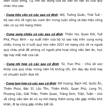
diện cuộc sống. Cụ thể tác động của bộ sao tới vận số của quý
cháu như sau:
-
Cung tiểu vận có các sao cố định
: Mộ, Tướng Quân, Thái Tuế -
bộ sao chủ về nghị lực vươn lên trong cuộc sống và báo hiệu công
việc có sự mở mang thêm.
-
Cung xung chiếu có các sao cố định
: Thiên Hư, Quan Đới, Tuế
Phá, Phục Binh - sự xuất hiện của bộ tứ sao này trên cung xung
chiếu trong tử vi tuổi quý mùi năm 2021 nữ mạng chủ về ra ngoài
quý cháu phải đề phòng có người phá hoại công việc làm ăn, học
tập hay mất mát của cải.
-
Cung nhị hợp có các sao cố định
: Tử, Trực Phù - Chủ về sức
khỏe của quý cháu trong năm tới không tốt, ốm đau lâu khỏi hay
có chuyện buồn đưa tới.
-
Cung tam hợp có các sao cố định
: Đế Vượng, Bạch Hổ, Quốc Ấn,
Thiên Phúc, Bác Sĩ, Lộc Tồn, Thiên Khốc, Quan Phủ, Long Trì,
Phượng Các, Giải Thần, Thiên Quan, Tràng Sinh, Triệt, Tuần - chủ
về công việc làm ăn có sự mở mang thêm xong vẫn gặp nhiều khó
khăn, đi lại cũng gặp nhiều bất lợi.