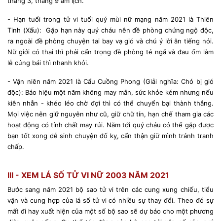
tháng 3, tháng 9 âm lịch.
- Hạn tuổi trong tử vi tuổi quý mùi nữ mạng năm 2021 là Thiên
Tinh (Xấu): Gặp hạn này quý cháu nên đề phòng chứng ngộ độc,
ra ngoài đề phòng chuyện tai bay vạ gió và chú ý lời ăn tiếng nói.
Nữ giới có thai thì phải cẩn trọng đề phòng té ngã và đau ốm làm
lễ cúng bái thì nhanh khỏi.
- Vận niên năm 2021 là Cẩu Cuồng Phong (Giải nghĩa: Chó bị gió
độc): Báo hiệu một năm không may mắn, sức khỏe kém nhưng nếu
kiên nhẫn - khéo léo chờ đợi thì có thể chuyển bại thành thắng.
Mọi việc nên giữ nguyên như cũ, giữ chữ tín, hạn chế tham gia các
hoạt động có tính chất may rủi. Năm tới quý cháu có thể gặp được
bạn tốt xong dễ sinh chuyện đố kỵ, cẩn thận giữ mình tránh tranh
chấp.
III - XEM LÁ SỐ TỬ VI NỮ 2003 NĂM 2021
Bước sang năm 2021 bộ sao tử vi trên các cung xung chiếu, tiểu
vận và cung hợp của lá số tử vi có nhiều sự thay đổi. Theo đó sự
mất đi hay xuất hiện của một số bộ sao sẽ dự báo cho một phương