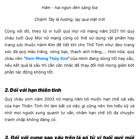
Hăm - hai ngọn đèn sáng lòa
Chánh Tây là hướng, lạy qua mặt trời
Cùng với đó, theo tử vi tuổi quý mùi nữ mạng năm 2021 thì quý
cháu tuổi Quý Mùi nữ mạng cũng có thể sử dụng vật phẩm hay
trang sức thuộc hành Kim để tiết khí cho Thổ Tinh như: đeo trang
sức đá quý màu trắng, vòng bạc, thạch anh trắng,... Hơn nữa, quý
cháu nên
“
Xem Phong Thủy Sim
”
của mình đang dùng tốt hay xấu,
nếu kết quả là xấu thì cần cân nhắc để thay đổi mới mong giảm bớt
phần tác động không tốt.
2. Đối với hạn thiên tinh
Quý cháu sinh năm 2003 nữ mạng năm tới muốn hạn chế cái xấu
của hạn Thiên Tinh thì làm bất cứ việc gì cũng nên tìm hiểu kỹ và
nhờ mọi người xung quanh tư vấn, nhằm hạn chế tối đa chuyện
tranh chấp không đáng có.
3. Đối với cung sao xấu trên lá số tử vi tuổi quý mùi