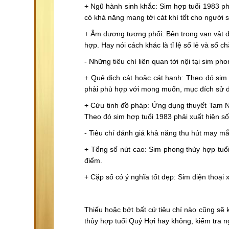
+ Ngũ hành sinh khắc: Sim hợp tuổi 1983 ph
có khả năng mang tới cát khí tốt cho người 
+ Âm dương tương phối: Bên trong vạn vật đ
hợp. Hay nói cách khác là tỉ lệ số lẻ và số 
- Những tiêu chí liên quan tới nội tại sim p
+ Quẻ dịch cát hoặc cát hanh: Theo đó sim 
phải phù hợp với mong muốn, mục đích sử d
+ Cửu tinh đồ pháp: Ứng dụng thuyết Tam N
Theo đó sim hợp tuổi 1983 phải xuất hiện số
- Tiêu chí đánh giá khả năng thu hút may m
+ Tổng số nút cao: Sim phong thủy hợp tuổi
điểm.
+ Cặp số có ý nghĩa tốt đẹp: Sim điện thoại xu
Thiếu hoặc bớt bất cứ tiêu chí nào cũng sẽ 
thủy hợp tuổi Quý Hợi hay không, kiểm tra 