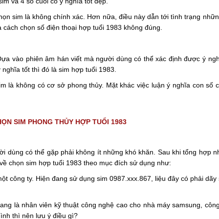
im và 4 số cuối có ý nghĩa tốt đẹp.
ọn sim là không chính xác. Hơn nữa, điều này dẫn tới tình trạng nhữn
à cách chọn số điện thoại hợp tuổi 1983 không đúng.
 Dựa vào phiên âm hán viết mà người dùng có thể xác định được ý ngh
nghĩa tốt thì đó là sim hợp tuổi 1983.
m là không có cơ sở phong thủy. Mặt khác việc luận ý nghĩa con số 
HỌN SIM PHONG THỦY HỢP TUỔI 1983
ời dùng có thể gặp phải không ít những khó khăn. Sau khi tổng hợp n
i về chọn sim hợp tuổi 1983 theo mục đích sử dụng như:
một công ty. Hiện đang sử dụng sim 0987.xxx.867, liệu đây có phải dãy 
ang là nhân viên kỹ thuật công nghệ cao cho nhà máy samsung, công v
nh thì nên lưu ý điều gì?