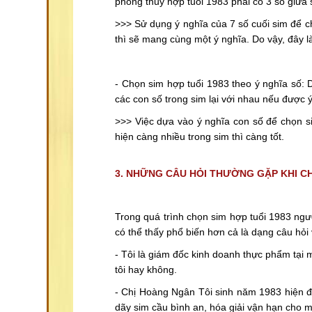
phong thủy hợp tuổi 1983 phải có 3 số giữa s
>>> Sử dụng ý nghĩa của 7 số cuối sim để ch
thì sẽ mang cùng một ý nghĩa. Do vậy, đây l
- Chọn sim hợp tuổi 1983 theo ý nghĩa số:
các con số trong sim lại với nhau nếu được ý 
>>> Việc dựa vào ý nghĩa con số để chọn si
hiện càng nhiều trong sim thì càng tốt.
3. NHỮNG CÂU HỎI THƯỜNG GẶP KHI C
Trong quá trình chọn sim hợp tuổi 1983 ngư
có thể thấy phổ biến hơn cả là dạng câu hỏ
- Tôi là giám đốc kinh doanh thực phẩm tại 
tôi hay không.
- Chị Hoàng Ngân Tôi sinh năm 1983 hiện đ
dãy sim cầu bình an, hóa giải vận hạn cho mì