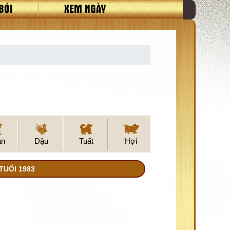
BÓI
XEM NGÀY
ân
Dậu
Tuất
Hợi
TUỔI 1983