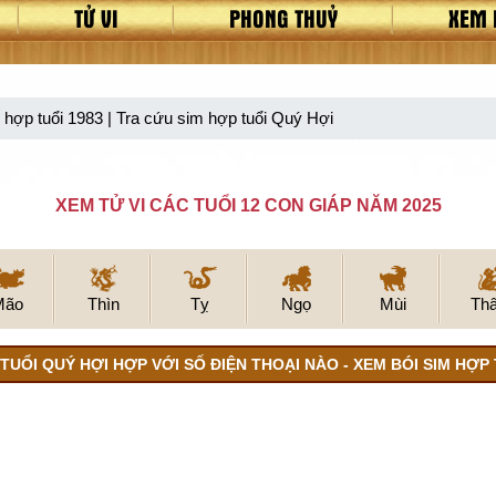
TỬ VI
PHONG THUỶ
XEM 
 hợp tuổi 1983 | Tra cứu sim hợp tuổi Quý Hợi
XEM TỬ VI CÁC TUỔI 12 CON GIÁP NĂM 2025
Mão
Thìn
Tỵ
Ngọ
Mùi
Th
TUỔI QUÝ HỢI HỢP VỚI SỐ ĐIỆN THOẠI NÀO - XEM BÓI SIM HỢP 