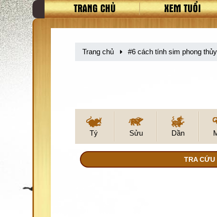
TRANG CHỦ
XEM TUỔI
Trang chủ
#6 cách tính sim phong thủy
Tý
Sửu
Dần
TRA CỨU 