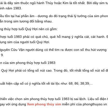
ải là dãy sim thuộc ngũ hành Thủy hoặc Kim là tốt nhất. Bởi dãy sim 
sinh năm 1983.
ều tồn tại hai phần âm - dương do đó trạng thái lý tưởng của sim pho
chẵn trong sim tương đối bằng nhau.
hong thủy hợp tuổi Quý Hợi nên có gồm:
hợp tuổi 1983 phải có quẻ chủ, quẻ hỗ mang ý nghĩa cát, cát hanh. Đ
ụng sim của người tuổi Quý Hợi.
guyên Cửu Vận người dùng có thể tìm ra được con số thu hút vượng kh
 9.
ắn của sim phong thủy hợp tuổi 1983:
 Quý Hợi phải có tổng số nút cao. Trong đó, tốt nhất tổng số nút số 
ất hiện cặp số có ý nghĩa tốt về tài lộc như: 68; 86; 38;39;...
khiến việc chọn sim phong thủy hợp tuổi 1983 bị sai lệch. Liệu số điện
ngay với ứng dụng
Xem phong thủy sim
miễn phí của phongthuyso.vn