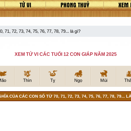
TỬ VI
PHONG THUỶ
XEM 
 71, 72, 73, 74, 75, 76, 77, 78, 79... là gì?
XEM TỬ VI CÁC TUỔI 12 CON GIÁP NĂM 2025
Mão
Thìn
Tỵ
Ngọ
Mùi
Th
HĨA CỦA CÁC CON SỐ TỪ 70, 71, 72, 73, 74, 75, 76, 77, 78, 79... L