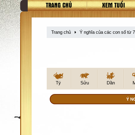
TRANG CHỦ
XEM TUỔI
Trang chủ
Ý nghĩa của các con số từ 70,
Tý
Sửu
Dần
Ý NG