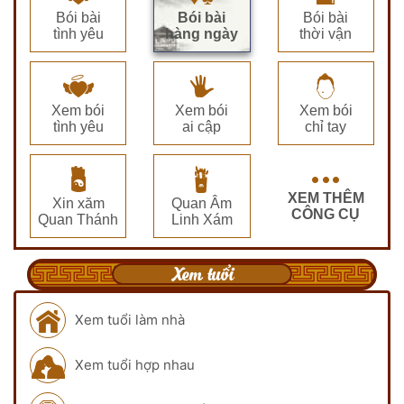
Bói bài
Bói bài
Bói bài
tình yêu
hàng ngày
thời vận
Xem bói
Xem bói
Xem bói
tình yêu
ai cập
chỉ tay
XEM THÊM
Xin xăm
Quan Âm
CÔNG CỤ
Quan Thánh
Linh Xám
Xem tuổi
Xem tuổi làm nhà
Xem tuổi hợp nhau