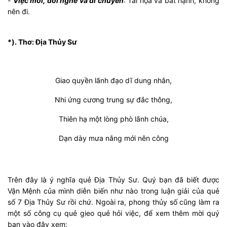
-
Việc mới, đổi nghề và di chuyển
: Tai họa và bất hạnh, không
nên đi.
*). Thơ: Địa Thủy Sư
Giao quyền lãnh đạo dĩ dung nhân,
Nhi ứng cương trung sự đắc thông,
Thiên hạ một lòng phò lãnh chúa,
Dạn dày mưa nắng mới nên công
Trên đây là ý nghĩa quẻ Địa Thủy Sư. Quý bạn đã biết được
Vận Mệnh của mình diễn biến như nào trong luận giải của quẻ
số 7 Địa Thủy Sư rồi chứ. Ngoài ra, phong thủy số cũng làm ra
một số công cụ quẻ gieo quẻ hỏi việc, để xem thêm mời quý
bạn vào đây xem: