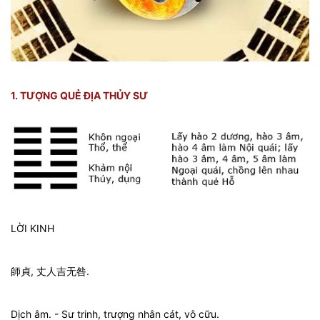
1. TƯỢNG QUẺ ĐỊA THỦY SƯ
LỜI KINH
師貞, 丈人吉无咎.
Dịch âm. - Sư trinh, trượng nhân cát, vô cữu.