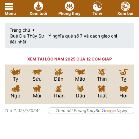
Menu
Xem tuổi
Phong thủy
Tử vi
Xem bói
Trang chủ
Quẻ Địa Thủy Sư - Ý nghĩa quẻ số 7 và cách gieo chi
tiết nhất
XEM TÀI LỘC NĂM 2025 CỦA 12 CON GIÁP
Tý
Sửu
Dần
Mão
Thìn
Tỵ
Ngọ
Mùi
Thân
Dậu
Tuất
Hợi
Thứ 2, 12/2/2024
Theo dõi PhongThuySo