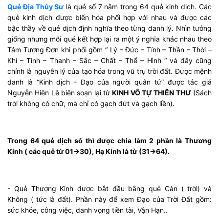
Quẻ Địa Thủy Sư
là quẻ số 7 nằm trong 64 quẻ kinh dịch. Các
quẻ kinh dịch được biến hóa phối hợp với nhau và được các
bậc thầy về quẻ dịch định nghĩa theo từng danh lý. Nhìn tưởng
giống nhưng mỗi quẻ kết hợp lại ra một ý nghĩa khác nhau theo
Tám Tượng Đơn khi phối gồm “ Lý – Đức – Tính – Thần – Thời –
Khí – Tình – Thanh – Sắc – Chất – Thể – Hình “ và đây cũng
chính là nguyên lý của tạo hóa trong vũ trụ trời đất. Được mệnh
danh là “Kinh dịch - Đạo của người quân tử” được tác giả
Nguyễn Hiên Lê biên soạn lại từ
KINH VÔ TỰ THIÊN THƯ
(Sách
trời không có chữ, mà chỉ có gạch đứt và gạch liền).
Trong 64 quẻ dịch số thì được chia làm 2 phần là Thương
Kinh ( các quẻ từ 01->30), Hạ Kinh là từ (31->64).
- Quẻ Thượng Kinh được bắt đầu bằng quẻ Càn ( trời) và
Không ( tức là đất). Phần này để xem Đạo của Trời Đất gồm:
sức khỏe, công việc, danh vọng tiền tài, Vận Hạn..