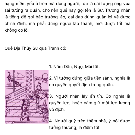
hạng mềm yếu ở trên mà dùng người, tức là cái tượng ông vua
sai tướng ra quân, cho nên quẻ này gọi tên là Sư. Trượng nhân
là tiếng để gọi bậc trưởng lão, cái đạo dùng quân lợi về được
chính đính, mà phải dùng người lão thành, mới được tốt mà
không có lỗi.
Quẻ Địa Thủy Sư qua Tranh cổ:
1. Năm Dần, Ngọ, Mùi tốt.
2. Vị tướng đứng giữa tiền sảnh, nghĩa là
có quyền quyết định trong quân.
3. Người nhận lấy ấn tín. Có nghĩa là
quyền lực, hoặc nắm giữ một lực lượng
vô địch.
4. Người quỳ trên thềm nhà, ý nói được
tưởng thưởng, là điềm tốt.