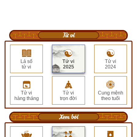
Tử vi
Lá số
Tử vi
Tử vi
tử vi
2025
2024
Tử vi
Tử vi
Cung mệnh
hàng tháng
trọn đời
theo tuổi
Xem bói