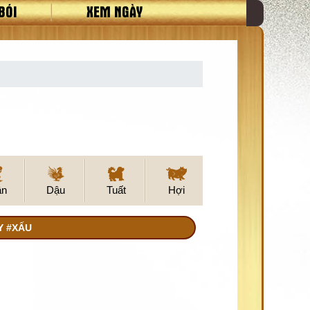
BÓI
XEM NGÀY
ân
Dậu
Tuất
Hợi
Y #XẤU