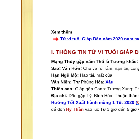
Xem thêm
Tử vi tuổi Giáp Dần năm 2020 nam 
I. THÔNG TIN TỬ VI TUỔI GIÁP
Mạng Thủy gặp năm Thổ là Tương khắc:
Sao: Vân Hớn:
Chủ về rối rắm, nạn tai, công
Hạn Ngũ Mộ:
Hao tài, mất của
Vận Niên:
Trư Phùng Hỏa:
Xấu
Thiên can:
Giáp gặp Canh: Tương Xung: Th
Địa chi:
Dần gặp Tý: Bình Hòa: Thuận thàn
Hướng Tốt Xuất hành mùng 1 Tết 2020
(
để đón
Hỷ Thần
vào lúc Từ 3 giờ đến 5 giờ 