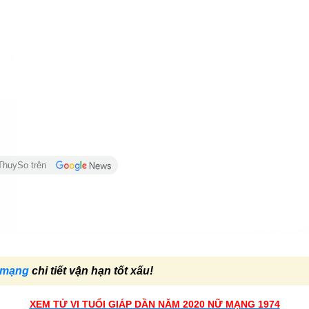
ThuySo trên
ữ mạng
chi tiết vận hạn tốt xấu!
XEM TỬ VI TUỔI GIÁP DẦN NĂM 2020 NỮ MẠNG 1974