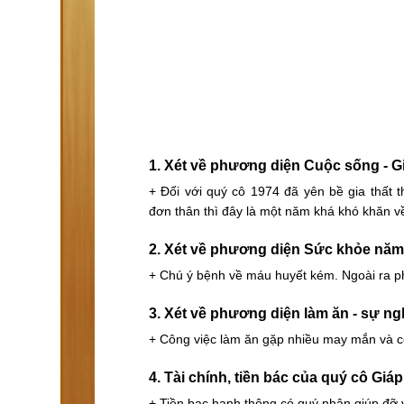
1. Xét về phương diện Cuộc sống - G
+ Đối với quý cô 1974 đã yên bề gia thất 
đơn
thân
thì đây là một năm khá khó khăn v
2. Xét về phương diện Sức khỏe năm
+ Chú ý bệnh về máu huyết kém. Ngoài ra phả
3. Xét về phương diện làm ăn - sự ng
+ Công việc làm ăn gặp nhiều may mắn và có
4. Tài chính, tiền bác của quý cô Giá
+ Tiền bạc hanh thông có quý nhân giúp đỡ v