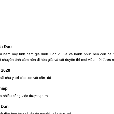
ia Đạo
thì năm nay tình cảm gia đình luôn vui vẻ và hạnh phúc bên con cái
ề chuyện tình cảm nên đi hóa giải và cát duyên thì mọi việc mới đượ
 2020
i chú ý tới các con vật cắn, đá
hiệp
 nhiều công việc được tạo ra
p Dần
ề tiền bạc hay có lộc do người khác đưa tới