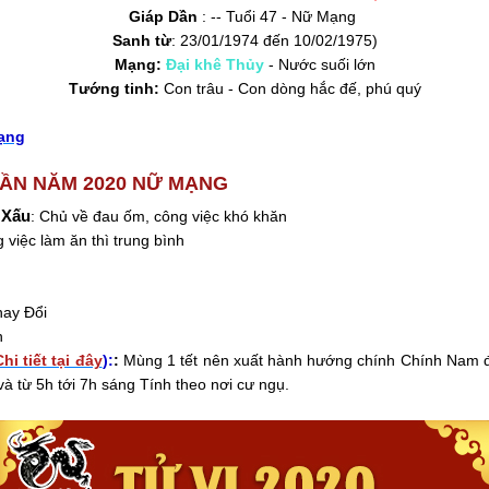
Giáp Dần
: -- Tuổi 47 - Nữ Mạng
Sanh từ
: 23/01/1974 đến 10/02/1975)
Mạng:
Đại khê Thủy
- Nước suối lớn
Tướng tinh:
Con trâu - Con dòng hắc đế, phú quý
mạng
 DẦN NĂM 2020 NỮ MẠNG
Xấu
: Chủ về đau ốm, công việc khó khăn
 việc làm ăn thì trung bình
ay Đổi
h
Chi tiết tại đây
)
:
:
Mùng 1 tết nên xuất hành hướng chính Chính Nam đ
và từ 5h tới 7h sáng Tính theo nơi cư ngụ.