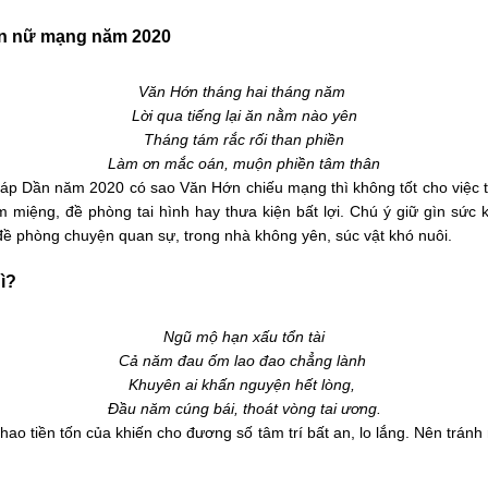
Dần nữ mạng năm 2020
Văn Hớn tháng hai tháng năm
Lời qua tiếng lại ăn nằm nào yên
Tháng tám rắc rối than phiền
Làm ơn mắc oán, muộn phiền tâm thân
áp Dần năm 2020 có sao Văn Hớn chiếu mạng thì không tốt cho việc t
 miệng, đề phòng tai hình hay thưa kiện bất lợi. Chú ý giữ gìn sức
 đề phòng chuyện quan sự, trong nhà không yên, súc vật khó nuôi.
ì?
Ngũ mộ hạn xấu tổn tài
Cả năm đau ốm lao đao chẳng lành
Khuyên ai khấn nguyện hết lòng,
Đầu năm cúng bái, thoát vòng tai ương.
ao tiền tốn của khiến cho đương số tâm trí bất an, lo lắng. Nên trán