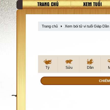
TRANG CHỦ
XEM TUỔI
Trang chủ
Xem bói tử vi tuổi Giáp Dầ
Tý
Sửu
Dần
CHIÊM