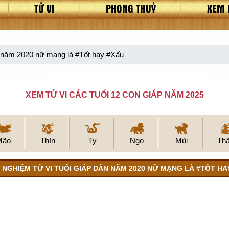
TỬ VI
PHONG THUỶ
XEM 
n năm 2020 nữ mạng là #Tốt hay #Xấu
XEM TỬ VI CÁC TUỔI 12 CON GIÁP NĂM 2025
Mão
Thìn
Tỵ
Ngọ
Mùi
Th
 NGHIỆM TỬ VI TUỔI GIÁP DẦN NĂM 2020 NỮ MẠNG LÀ #TỐT HA