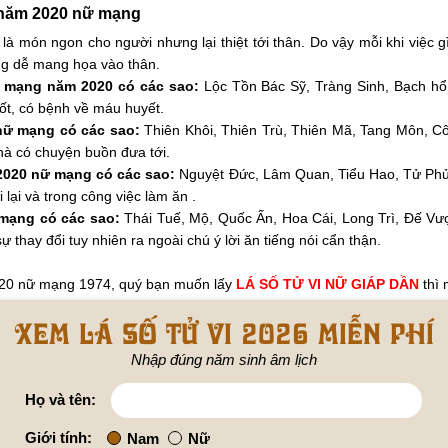
4 năm 2020 nữ mạng
là món ngon cho người nhưng lại thiệt tới thân. Do vậy mỗi khi việc g
àng dễ mang họa vào thân.
ữ mạng năm 2020 có các sao:
Lộc Tồn Bác Sỹ, Tràng Sinh, Bạch hổ 
ốt, có bệnh về máu huyết.
 nữ mạng có các sao:
Thiên Khôi, Thiên Trù, Thiên Mã, Tang Môn, Cô
hà có chuyện buồn đưa tới.
 2020 nữ mạng có các sao:
Nguyệt Đức, Lâm Quan, Tiểu Hao, Tử Phủ, 
 lại và trong công việc làm ăn .
 mạng có các sao:
Thái Tuế, Mộ, Quốc Ấn, Hoa Cái, Long Trì, Đế V
 thay đổi tuy nhiên ra ngoài chú ý lời ăn tiếng nói cẩn thận.
020 nữ mạng 1974, quý bạn muốn lấy
LÁ SỐ TỬ VI NỮ GIÁP DẦN
thì 
Xem lá số tử vi 2026 miễn phí
Nhập đúng năm sinh âm lịch
Họ và tên:
Giới tính:
Nam
Nữ