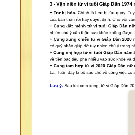
3 - Vận niên tử vi tuổi Giáp Dần 197
+ Trư bị hỏa:
Chính là heo bị lửa quay. Tuy 
của bản thân rồi hãy quyết định. Chớ vội v
+ Cung đặt mệnh tử vi tuổi Giáp Dần n
nhiên chú ý cẩn thận sức khỏe không được t
+ Cung xung chiếu tử vi Giáp Dần 2020
có quý nhân giúp đỡ tuy nhien chú ý trong n
+ Cung nhị hợp tử vi tuổi Giáp Dần năm
về tiền bạc tiêu pha nhiều vào sức khỏe và đi
+ Cung tam hợp tử vi 2020 Giáp Dần nữ
La, Tuần đây là bộ sao chủ về công việc có sự
Lưu ý:
Sau khi xem xong, tử vi Giáp Dần 2