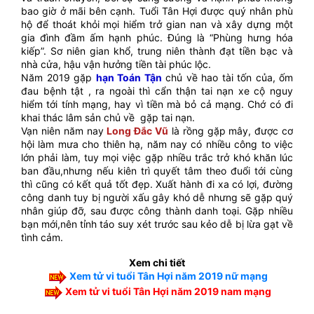
bao giờ ở mãi bên cạnh. Tuổi Tân Hợi được quý nhân phù
hộ để thoát khỏi mọi hiểm trở gian nan và xây dựng một
gia đình đầm ấm hạnh phúc. Đúng là “Phùng hưng hóa
kiếp”. Sơ niên gian khổ, trung niên thành đạt tiền bạc và
nhà cửa, hậu vận hưởng tiền tài phúc lộc.
Năm 2019 gặp
hạn Toán Tận
chủ về hao tài tốn của, ốm
đau bệnh tật , ra ngoài thì cẩn thận tai nạn xe cộ nguy
hiểm tới tính mạng, hay vì tiền mà bỏ cả mạng. Chớ có đi
khai thác lâm sản chủ về gặp tai nạn.
Vạn niên năm nay
Long Đắc Vũ
là rồng gặp mây, được cơ
hội làm mưa cho thiên hạ, năm nay có nhiều công to việc
lớn phải làm, tuy mọi việc gặp nhiều trắc trở khó khăn lúc
ban đầu,nhưng nếu kiên trì quyết tâm theo đuổi tới cùng
thì cũng có kết quả tốt đẹp. Xuất hành đi xa có lợi, đường
công danh tuy bị người xấu gây khó dễ nhưng sẽ gặp quý
nhân giúp đỡ, sau được công thành danh toại. Gặp nhiều
bạn mới,nên tỉnh táo suy xét trước sau kẻo dễ bị lừa gạt về
tình cảm.
Xem chi tiết
Xem tử vi tuổi Tân Hợi năm 2019 nữ mạng
Xem tử vi tuổi Tân Hợi năm 2019 nam mạng