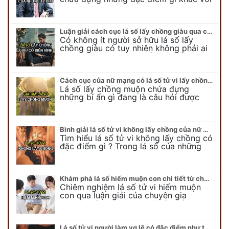
người bình thường? Cách cục giàu có
trong lá số tử vi có chính…
Luận giải cách cục lá số lấy chồng giàu qua các ví dụ cụ thể
Có không ít người sở hữu lá số lấy
chồng giàu có tuy nhiên không phải ai
cũng nắm được đặc điểm và cách cục
của lá số tử vi…
Cách cục của nữ mạng có lá số tử vi lấy chồng muộn #Miễn Phí
Lá số lấy chồng muộn chứa đựng
những bí ẩn gì đang là câu hỏi được
nhiều người phụ nữ quan tâm. Tại sao
nữ mạng muộn lập gia đình…
Bình giải lá số tử vi không lấy chồng của nữ mạng (Có ví dụ minh họa)
Tìm hiểu lá số tử vi không lấy chồng có
đặc điểm gì ? Trong lá số của những
người phụ nữ không lập gia đình này
thì điểm khác…
Khám phá lá số hiếm muộn con chi tiết từ chuyên gia Duy Linh
Chiêm nghiệm lá số tử vi hiếm muộn
con qua luận giải của chuyên gia
phong thủy Duy Linh. Có rất nhiều
người khó có con, vậy trên lá số…
Lá số tử vi người làm vợ lẽ có đặc điểm như thế nào ?