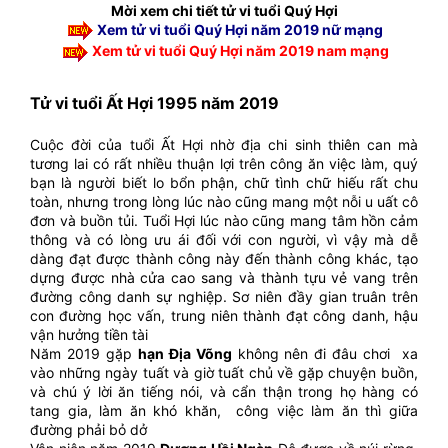
Mời xem chi tiết tử vi tuổi Quý Hợi
Xem tử vi tuổi Quý Hợi năm 2019 nữ mạng
Xem tử vi tuổi Quý Hợi năm 2019 nam mạng
Tử vi tuổi Ất Hợi 1995 năm 2019
Cuộc đời của tuổi Ất Hợi nhờ địa chi sinh thiên can mà
tương lai có rất nhiều thuận lợi trên công ăn việc làm, quý
bạn là người biết lo bổn phận, chữ tình chữ hiếu rất chu
toàn, nhưng trong lòng lúc nào cũng mang một nỗi u uất cô
đơn và buồn tủi. Tuổi Hợi lúc nào cũng mang tâm hồn cảm
thông và có lòng ưu ái đối với con người, vì vậy mà dễ
dàng đạt được thành công này đến thành công khác, tạo
dựng được nhà cửa cao sang và thành tựu vẻ vang trên
đường công danh sự nghiệp. Sơ niên đầy gian truân trên
con đường học vấn, trung niên thành đạt công danh, hậu
vận hưởng tiền tài
Năm 2019 gặp
hạn Địa Võng
không nên đi đâu chơi xa
vào những ngày tuất và giờ tuất chủ về gặp chuyện buồn,
và chú ý lời ăn tiếng nói, và cẩn thận trong họ hàng có
tang gia, làm ăn khó khăn, công việc làm ăn thì giữa
đường phải bỏ dở