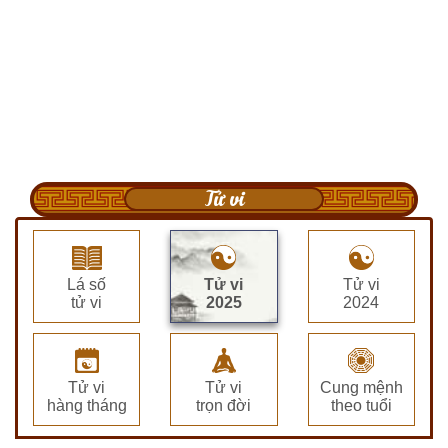
Tử vi
Lá số
Tử vi
Tử vi
tử vi
2025
2024
Tử vi
Tử vi
Cung mệnh
hàng tháng
trọn đời
theo tuổi