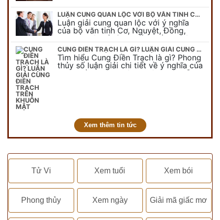
LUẬN CUNG QUAN LỘC VỚI BỘ VĂN TINH CƠ NGUYỆT, ĐỒNG, LƯƠNG!
Luận giải cung quan lộc với ý nghĩa
của bộ văn tinh Cơ, Nguyệt, Đồng,
Lương miêu tả tính chất nghề nghiệp
của từng sao. Xem chi tiết về cung…
CUNG ĐIỀN TRẠCH LÀ GÌ? LUẬN GIẢI CUNG ĐIỀN TRẠCH TRÊN KHUÔN MẶT
Tìm hiểu Cung Điền Trạch là gì? Phong
thủy số luận giải chi tiết về ý nghĩa của
cung Điền Trạch trên khuôn mặt mỗi
người, đâu là đặc điểm…
Xem thêm tin tức
Tử Vi
Xem tuổi
Xem bói
Phong thủy
Xem ngày
Giải mã giấc mơ