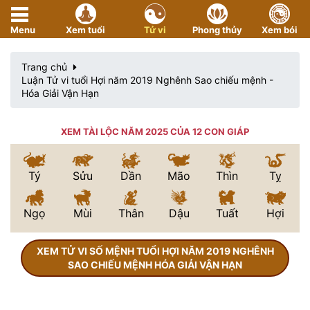
Menu
Xem tuổi
Tử vi
Phong thủy
Xem bói
Trang chủ
Luận Tử vi tuổi Hợi năm 2019 Nghênh Sao chiếu mệnh -
Hóa Giải Vận Hạn
XEM TÀI LỘC NĂM 2025 CỦA 12 CON GIÁP
Tý
Sửu
Dần
Mão
Thìn
Tỵ
Ngọ
Mùi
Thân
Dậu
Tuất
Hợi
XEM TỬ VI SỐ MỆNH TUỔI HỢI NĂM 2019 NGHÊNH
SAO CHIẾU MỆNH HÓA GIẢI VẬN HẠN