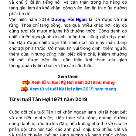
và chú ý lời ăn tiếng nói, và cẩn thận trong họ hàng có
tang gia, làm ăn khó khăn, công việc làm ăn thì giữa đường
phải bỏ dở
Vận niên năm 2019
Dương Hồi Ngàn
là Dê được về núi
rừng. Thỏa chí tang bồng, hoa quả nhiều khắp nơi, cây cỏ
cũng tươi tốt mượt mà,tha hồ thưởng thức. Công danh có
nhiều triển vọng,kinh doanh buôn bán cũng gặp dịp phát
tài. Gặp được nhiều bạn tốt, nhiều cơ hội may mắn đang
chờ đợi phía trước. Có nhiều tin vui trong đình, thêm người,
thêm của. Nhưng cũng nên biết kiềm chế, khiêm nhường
thì mới được bền lâu, cẩn thận khi tham gia giao
thông,quản lý tiền bạc và tài sản cẩn thận.
Xem thêm
Xem tử vi tuổi Kỷ Hợi năm 2019 nữ mạng
Xem tử vi tuổi Kỷ Hợi năm 2019 nam mạng
Tử vi tuổi Tân Hợi 1971 năm 2019
Cuộc đời của tuổi Tân Hợi khôn ngoan lanh lợi rất hoạt bát
và am hiểu mọi việc, kiến thức sâu rộng, nhưng đường
công danh bị trắc trở lúc đầu, nếu không như thế về sau sẽ
phản bội cho nên tuổi các anh phải chịu khá nhiều vất vả
và truân chuyên, bởi sự sung sướng và hạnh phúc không