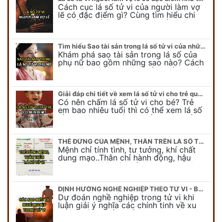
Cách cục lá số tử vi của người làm vợ
lẽ có đặc điểm gì? Cùng tìm hiểu chi
tiết về lá số làm vợ lẽ qua phần luận
giải…
Tìm hiểu Sao tài sản trong lá số tử vi của những người phụ nữ thành đạt
Khám phá sao tài sản trong lá số của
phụ nữ bao gồm những sao nào? Cách
cục giàu có trong lá số tử vi của người
phụ nữ biểu…
Giải đáp chi tiết về xem lá số tử vi cho trẻ qua luận giải từ chuyên gia
Có nên chấm lá số tử vi cho bé? Trẻ
em bao nhiêu tuổi thì có thể xem lá số
tử vi? Đây đang là câu hỏi được nhiều
người…
THẾ ĐỨNG CỦA MỆNH, THÂN TRÊN LÁ SỐ TỬ VI VÀ HỆ QUẢ TẤT YẾU
Mệnh chỉ tính tình, tư tưởng, khí chất
dung mạo..Thân chỉ hành động, hậu
vận, hậu thiên, và khả năng thành công
hay thất bại trong sự nghiệp. Học
thuyết…
ĐỊNH HƯỚNG NGHỀ NGHIỆP THEO TỬ VI - BÀN VỀ CÁC SAO CHÍNH TINH
Dự đoán nghề nghiệp trong tử vi khi
luận giải ý nghĩa các chính tinh về xu
hướng tính chất nghề nghiệp, mức độ
thành công, vinh hiển trên con…