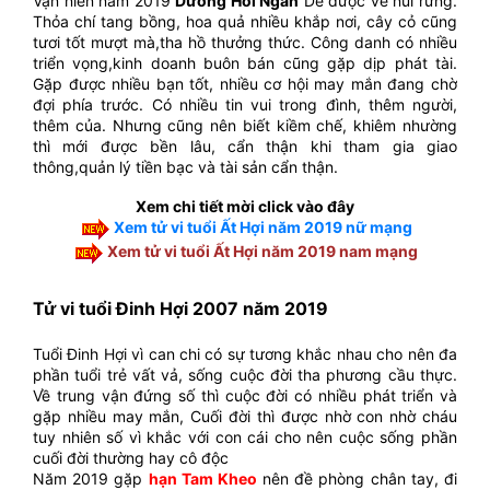
Vận niên năm 2019
Dương Hồi Ngàn
Dê được về núi rừng.
Thỏa chí tang bồng, hoa quả nhiều khắp nơi, cây cỏ cũng
tươi tốt mượt mà,tha hồ thưởng thức. Công danh có nhiều
triển vọng,kinh doanh buôn bán cũng gặp dịp phát tài.
Gặp được nhiều bạn tốt, nhiều cơ hội may mắn đang chờ
đợi phía trước. Có nhiều tin vui trong đình, thêm người,
thêm của. Nhưng cũng nên biết kiềm chế, khiêm nhường
thì mới được bền lâu, cẩn thận khi tham gia giao
thông,quản lý tiền bạc và tài sản cẩn thận.
Xem chi tiết mời click vào đây
Xem tử vi tuổi Ất Hợi năm 2019 nữ mạng
Xem tử vi tuổi Ất Hợi năm 2019 nam mạng
Tử vi tuổi Đinh Hợi 2007 năm 2019
Tuổi Đinh Hợi vì can chi có sự tương khắc nhau cho nên đa
phần tuổi trẻ vất vả, sống cuộc đời tha phương cầu thực.
Về trung vận đứng số thì cuộc đời có nhiều phát triển và
gặp nhiều may mắn, Cuối đời thì được nhờ con nhờ cháu
tuy nhiên số vì khắc với con cái cho nên cuộc sống phần
cuối đời thường hay cô độc
Năm 2019 gặp
hạn Tam Kheo
nên đề phòng chân tay, đi