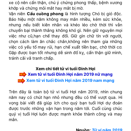
xe cộ nên cẩn thận, chú ý chứng phong thấp, bệnh xương
khớp và chứng mỏi mắt hay mắt bị mờ.
Vận niên
Cẩu cuồng phong
là hình tượng Chó bị gió độc.
Báo hiệu một năm không may mắn nhiều, kém sức khỏe,
nhưng nếu biết kiên nhẫn và khéo léo chờ thời thì vẫn
chuyển bại thành thắng không khó gì. Nên giữ nguyên mọi
việc như cũ,hạn chế thay đổi. Giữ gìn chữ tín với người,
chọn cách làm ăn chắc chắn,không nên tham gia những
việc có yếu tố may rủi, hạn chế xuất tiền bạc, chờ thời cơ.
Gặp được bạn tốt nhưng dễ sinh đố kỵ, cẩn thận giữ mình,
tránh cãi vã tranh chấp.
Xem chi tiết tử vi tuổi Đinh Hợi
Xem tử vi tuổi Đinh Hợi năm 2019 nữ mạng
Xem tử vi tuổi Đinh Hợi năm 2019 nam mạng
Trên đây là toàn bộ tử vi tuổi Hợi năm 2019, nhìn chung
năm nay có chút hạn nhỏ nhưng đều có thể vượt qua. Hi
vọng bài viết đã giúp ích cho quý bạn tuổi Hợi dự đoán
được trước những vận hạn trong năm tới. Cuối cùng chúc
quý vị tuổi Hợi luôn được mạnh khỏe thành công và may
mắn.
Nguồn:
Tử vi năm 2019