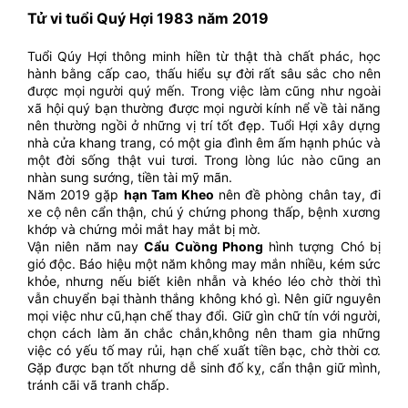
Tử vi tuổi Quý Hợi 1983 năm 2019
Tuổi Qúy Hợi thông minh hiền từ thật thà chất phác, học
hành bằng cấp cao, thấu hiểu sự đời rất sâu sắc cho nên
được mọi người quý mến. Trong việc làm cũng như ngoài
xã hội quý bạn thường được mọi người kính nể về tài năng
nên thường ngồi ở những vị trí tốt đẹp. Tuổi Hợi xây dựng
nhà cửa khang trang, có một gia đình êm ấm hạnh phúc và
một đời sống thật vui tươi. Trong lòng lúc nào cũng an
nhàn sung sướng, tiền tài mỹ mãn.
Năm 2019 gặp
hạn Tam Kheo
nên đề phòng chân tay, đi
xe cộ nên cẩn thận, chú ý chứng phong thấp, bệnh xương
khớp và chứng mỏi mắt hay mắt bị mờ.
Vận niên năm nay
Cẩu Cuồng Phong
hình tượng Chó bị
gió độc. Báo hiệu một năm không may mắn nhiều, kém sức
khỏe, nhưng nếu biết kiên nhẫn và khéo léo chờ thời thì
vẫn chuyển bại thành thắng không khó gì. Nên giữ nguyên
mọi việc như cũ,hạn chế thay đổi. Giữ gìn chữ tín với người,
chọn cách làm ăn chắc chắn,không nên tham gia những
việc có yếu tố may rủi, hạn chế xuất tiền bạc, chờ thời cơ.
Gặp được bạn tốt nhưng dễ sinh đố kỵ, cẩn thận giữ mình,
tránh cãi vã tranh chấp.