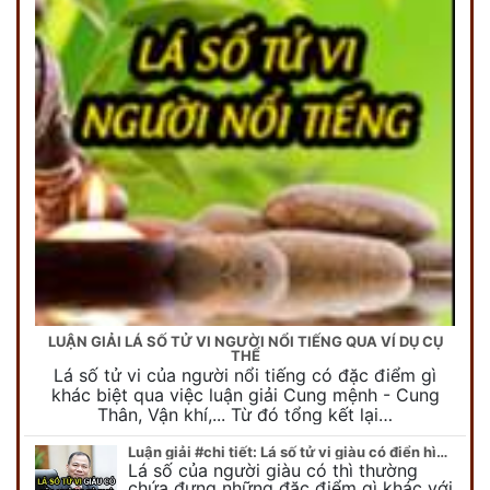
LUẬN GIẢI LÁ SỐ TỬ VI NGƯỜI NỔI TIẾNG QUA VÍ DỤ CỤ
THỂ
Lá số tử vi của người nổi tiếng có đặc điểm gì
khác biệt qua việc luận giải Cung mệnh - Cung
Thân, Vận khí,... Từ đó tổng kết lại…
Luận giải #chi tiết: Lá số tử vi giàu có điển hình của những tỷ phú
Lá số của người giàu có thì thường
chứa đựng những đặc điểm gì khác với