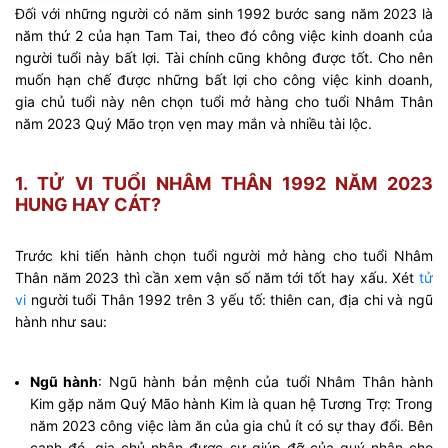
Đối với những người có năm sinh 1992 bước sang năm 2023 là
năm thứ 2 của hạn Tam Tai, theo đó công việc kinh doanh của
người tuổi này bất lợi. Tài chính cũng không được tốt. Cho nên
muốn hạn chế được những bất lợi cho công việc kinh doanh,
gia chủ tuổi này nên chọn tuổi mở hàng cho tuổi Nhâm Thân
năm 2023 Quý Mão trọn vẹn may mắn và nhiều tài lộc.
1. TỬ VI TUỔI NHÂM THÂN 1992 NĂM 2023
HUNG HAY CÁT?
Trước khi tiến hành chọn tuổi người mở hàng cho tuổi Nhâm
Thân năm 2023 thì cần xem vận số năm tới tốt hay xấu. Xét
tử
vi
người tuổi Thân 1992 trên 3 yếu tố: thiên can, địa chi và ngũ
hành như sau:
Ngũ hành
: Ngũ hành bản mệnh của tuổi Nhâm Thân hành
Kim gặp năm Quý Mão hành Kim là quan hệ Tương Trợ: Trong
năm 2023 công việc làm ăn của gia chủ ít có sự thay đổi. Bên
cạnh đó, gia chủ nhận được sự giúp đỡ của quý nhân cho