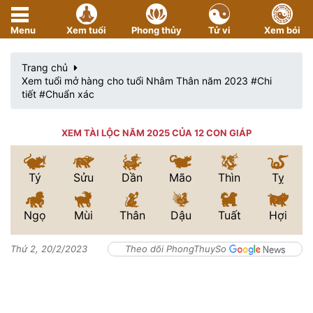
Menu
Xem tuổi
Phong thủy
Tử vi
Xem bói
Trang chủ
Xem tuổi mở hàng cho tuổi Nhâm Thân năm 2023 #Chi
tiết #Chuẩn xác
XEM TÀI LỘC NĂM 2025 CỦA 12 CON GIÁP
Tý
Sửu
Dần
Mão
Thìn
Tỵ
Ngọ
Mùi
Thân
Dậu
Tuất
Hợi
Thứ 2, 20/2/2023
Theo dõi PhongThuySo