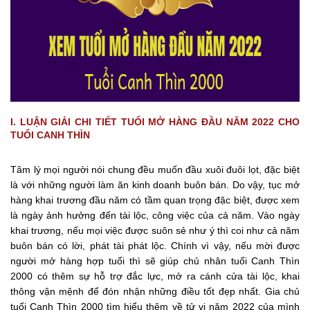
I. LUẬN GIẢI CHI TIẾT TUỔI MỞ HÀNG ĐẦU NĂM 2022 CHO
TUỔI CANH THÌN
Tâm lý mọi người nói chung đều muốn đầu xuôi đuôi lọt, đặc biệt
là với những người làm ăn kinh doanh buôn bán. Do vậy, tục mở
hàng khai trương đầu năm có tầm quan trọng đặc biệt, được xem
là ngày ảnh hưởng đến tài lộc, công việc của cả năm. Vào ngày
khai trương, nếu mọi việc được suôn sẻ như ý thì coi như cả năm
buôn bán có lời, phát tài phát lộc. Chính vì vậy, nếu mời được
người mở hàng hợp tuổi thì sẽ giúp chủ nhân tuổi Canh Thìn
2000 có thêm sự hỗ trợ đắc lực, mở ra cánh cửa tài lộc, khai
thông vận mệnh để đón nhận những điều tốt đẹp nhất. Gia chủ
tuổi Canh Thìn 2000 tìm hiểu thêm về tử vi năm 2022 của mình