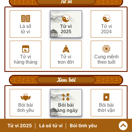
Tử vi
Lá số
Tử vi
Tử vi
tử vi
2025
2024
Tử vi
Tử vi
Cung mệnh
hàng tháng
trọn đời
theo tuổi
Xem bói
Bói bài
Bói bài
Bói bài
tình yêu
hàng ngày
thời vận
Tử vi 2025
Lá số tử vi
Bói tình yêu