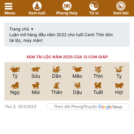
Menu
Xem tuổi
Phong thủy
Tử vi
Xem bói
Trang chủ
Luận mở hàng đầu năm 2022 cho tuổi Canh Thìn đón
tài lộc, may mắn!
XEM TÀI LỘC NĂM 2025 CỦA 12 CON GIÁP
Tý
Sửu
Dần
Mão
Thìn
Tỵ
Ngọ
Mùi
Thân
Dậu
Tuất
Hợi
Thứ 3, 10/1/2023
Theo dõi PhongThuySo