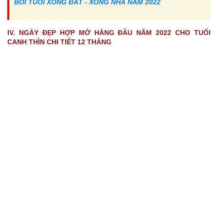
BÓI TUỔI XÔNG ĐẤT - XÔNG NHÀ NĂM 2022
IV. NGÀY ĐẸP HỢP MỞ HÀNG ĐẦU NĂM 2022 CHO TUỔI
CANH THÌN CHI TIẾT 12 THÁNG