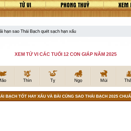
TỬ VI
PHONG THUỶ
XEM 
ải hạn sao Thái Bạch quét sạch hạn xấu
XEM TỬ VI CÁC TUỔI 12 CON GIÁP NĂM 2025
Mão
Thìn
Tỵ
Ngọ
Mùi
Th
ÁI BẠCH TỐT HAY XẤU VÀ BÀI CÚNG SAO THÁI BẠCH 2025 CHU