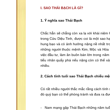
I. SAO THÁI BẠCH LÀ GÌ?
1. Ý nghĩa sao Thái Bạch
Chắc hẳn sẽ chẳng còn xa lạ với khái niệm 
trong Cửu Diệu Tinh, được coi là một sao hạ
hung bạo và có ảnh hưởng nặng nề nhất tr
những người thuộc mệnh Kim, Mộc và Hỏa th
việc đầu tư, làm ăn buôn bán lớn trong năm
tiểu nhân quấy phá nếu nặng còn có thể xảy 
nhiều.
2. Cách tính tuổi sao Thái Bạch chiếu m
Có rất nhiều người thắc mắc rằng cách tính
đó quý bạn có thể phòng tránh và đưa ra đ
- Nam mạng gặp Thái Bạch những năm tuổi sa