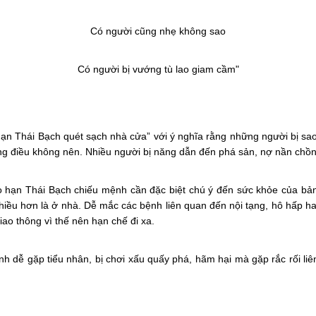
Có người cũng nhẹ không sao
Có người bị vướng tù lao giam cầm"
“Hạn Thái Bạch quét sạch nhà cửa” với ý nghĩa rằng những người bị 
ững điều không nên. Nhiều người bị năng dẫn đến phá sản, nợ nần chồn
o hạn Thái Bạch chiếu mệnh cần đặc biệt chú ý đến sức khỏe của bả
hiều hơn là ở nhà. Dễ mắc các bệnh liên quan đến nội tạng, hô hấp hay
iao thông vì thế nên hạn chế đi xa.
nh dễ gặp tiểu nhân, bị chơi xấu quấy phá, hãm hại mà gặp rắc rối liê