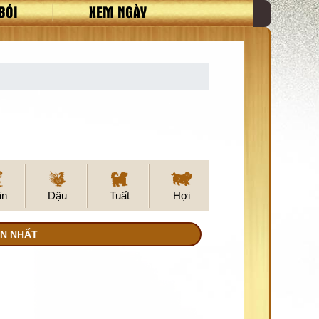
BÓI
XEM NGÀY
ân
Dậu
Tuất
Hợi
ẨN NHẤT