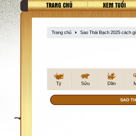
TRANG CHỦ
XEM TUỔI
Trang chủ
Sao Thái Bạch 2025 cách gi
Tý
Sửu
Dần
SAO TH