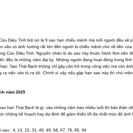
Cửu Diệu Tinh bởi nó là 9 sao hạn chiếu mệnh mà mỗi người đều sẽ phả
n xấu có ảnh hưởng rất lớn đến người bị chiếu mệnh chủ về tiền của h
ong Cửu Diệu Tinh. Nguyên nhân là do sao này thuộc hành Kim nên đ
ì đều là những năm đại kỵ. Những người đang hoạt động trong lĩnh 
 hạn. Sao Thái Bạch không chỉ gây cản trở trong công việc mà còn ảnh
ra việc vào tù ra tội. Chính vì vậy nếu gặp hạn sao này thì chủ mệnh
ệnh năm 2025
 sao hạn Thái Bạch là gì, vào những năm bao nhiêu tuổi thì bản thân s
ược những kế hoạch hay dự định để giảm thiểu tối đa nhất mức độ ảnh
u: 4, 13, 22, 31, 40, 49, 58, 67, 76, 85, 94