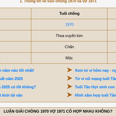
1. Thông tin về tuổi chồng 1970 và vợ 1971
Tuổi chồng
1970
Thoa xuyến kim
Chấn
h
Mộc
 năm nào tốt nhất!
Xem tử vi hôm nay - ng
uất năm 2025
Tử vi nữ mạng tuổi Tâ
 2025 có tốt không?
Tuổi Tân Hợi sinh con
 kích tài vận
Hình xăm hợp tuổi Tân
LUẬN GIẢI CHỒNG 1970 VỢ 1971 CÓ HỢP NHAU KHÔNG?