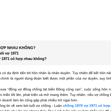
 HỢP NHAU KHÔNG?
uổi vợ 1971
vợ 1971 có hợp nhau không?
 có dự định tiến tới hôn nhân là nhân duyên. Tuy nhiên để kết hôn nê
chính là người dùng đoán biết được một phần của nợ duyên, suy tính
 xưa “đồng vợ đồng chồng tát biển Đông cũng cạn”, cuộc sống hôn 
n triển tốt lên, phát triển và mở mang thêm. Tuy nhiên, nếu vợ chồng 
h doanh làm ăn cũng gặp phải nhiều trở ngại hơn.
ng tin về xem bói tuổi vợ chồng - Luận
chồng 1970 vợ 1971 có hợp
ng bởi chuyên gia phong thủy Duy Linh luận giải sự hợp khắc của #5