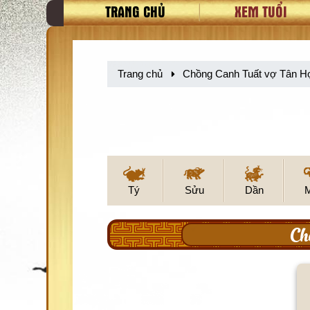
TRANG CHỦ
XEM TUỔI
Trang chủ
Chồng Canh Tuất vợ Tân Hợ
Tý
Sửu
Dần
Ch