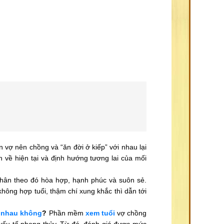
n vợ nên chồng và “ăn đời ở kiếp” với nhau lại
 về hiện tại và định hướng tương lai của mối
nhân theo đó hòa hợp, hạnh phúc và suôn sẻ.
không hợp tuổi, thậm chí xung khắc thì dẫn tới
 nhau không
?
Phần mềm
xem tuổi
vợ chồng
 yếu tố phong thủy. Từ đó, đánh giá được mức