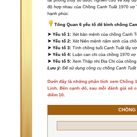
độ hợp nhau của Chồng Canh Tuất 1970 vợ T
hạnh phúc:
Tổng Quan 6 yếu tố để bình chồng Can
➤
Yếu tố 1:
Xét bản mệnh của chồng Canh T
➤
Yếu tố 2:
Xét Niên mệnh năm sinh của ch
➤
Yếu tố 3:
Tính chồng tuổi Canh Tuất lấy vợ
➤
Yếu tố 4:
Luận can chi của chồng 1970 vợ
➤
Yếu tố 5:
Xem Thập nhị Địa Chi của chồng
Lưu ý:
Để sử dụng công cụ chồng Canh Tuất l
Dưới đây là những phân tích xem Chồng 1
Linh. Bên cạnh đó, sau mỗi đánh giá sẽ c
điểm 10.
CHỒNG 