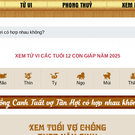
TỬ VI
PHONG THUỶ
XEM 
i có hợp nhau không?
XEM TỬ VI CÁC TUỔI 12 CON GIÁP NĂM 2025
Mão
Thìn
Tỵ
Ngọ
Mùi
Th
ồng Canh Tuất vợ Tân Hợi có hợp nhau khô
Xem tuổi vợ chồng