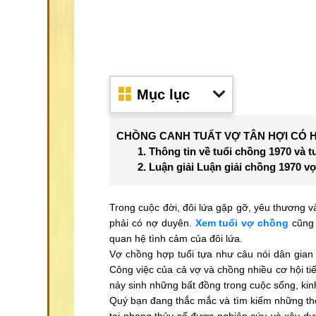
Mục lục
CHỒNG CANH TUẤT VỢ TÂN HỢI CÓ
1. Thông tin về tuổi chồng 1970 và t
2. Luận giải Luận giải chồng 1970 
Trong cuộc đời, đôi lứa gặp gỡ, yêu thương và
phải có nợ duyên.
Xem tuổi vợ chồng
cũng 
quan hệ tình cảm của đôi lứa.
Vợ chồng hợp tuổi tựa như câu nói dân gian
Công việc của cả vợ và chồng nhiều cơ hội tiế
nảy sinh những bất đồng trong cuộc sống, kin
Quý bạn đang thắc mắc và tìm kiếm những thô
tại phong thủy số được nghiên cứu và xây dự