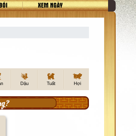
BÓI
XEM NGÀY
ân
Dậu
Tuất
Hợi
ng?