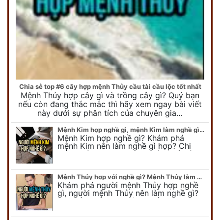
Chia sẻ top #6 cây hợp mệnh Thủy cầu tài cầu lộc tốt nhất
Mệnh Thủy hợp cây gì và trồng cây gì? Quý bạn
nếu còn đang thắc mắc thì hãy xem ngay bài viết
này dưới sự phân tích của chuyên gia…
Mệnh Kim hợp nghề gì, mệnh Kim làm nghề gì để #Phát Tài Lộc
Mệnh Kim hợp nghề gì? Khám phá
mệnh Kim nên làm nghề gì hợp? Chi
tiết người mang kim hợp với nghề gì sẽ
được bật bí trong bài viết…
Mệnh Thủy hợp với nghề gì? Mệnh Thủy làm nghề gì để #Ăn nên làm ra
Khám phá người mệnh Thủy hợp nghề
gì, người mệnh Thủy nên làm nghề gì?
Chi tiết nghề hợp mệnh Thủy sẽ được
chuyên gia Phong Thủy Duy Linh bật…