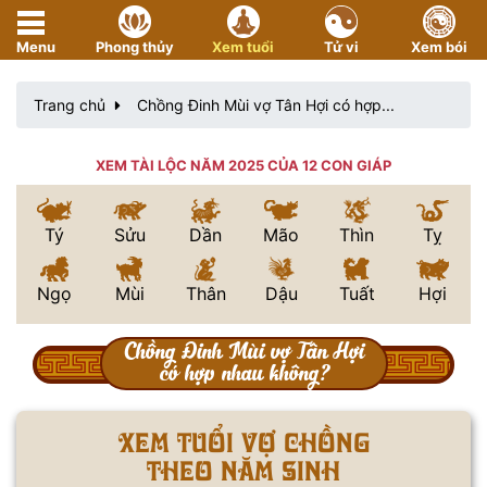
Menu
Phong thủy
Xem tuổi
Tử vi
Xem bói
Trang chủ
Chồng Đinh Mùi vợ Tân Hợi có hợp...
XEM TÀI LỘC NĂM 2025 CỦA 12 CON GIÁP
Tý
Sửu
Dần
Mão
Thìn
Tỵ
Ngọ
Mùi
Thân
Dậu
Tuất
Hợi
Chồng Đinh Mùi vợ Tân Hợi
có hợp nhau không?
Xem tuổi vợ chồng
theo năm sinh