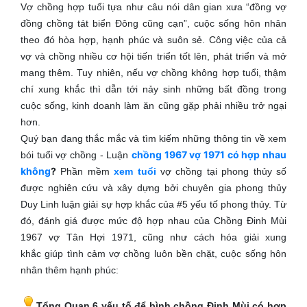
Vợ chồng hợp tuổi tựa như câu nói dân gian xưa “đồng vợ
đồng chồng tát biển Đông cũng cạn”, cuộc sống hôn nhân
theo đó hòa hợp, hạnh phúc và suôn sẻ. Công việc của cả
vợ và chồng nhiều cơ hội tiến triển tốt lên, phát triển và mở
mang thêm. Tuy nhiên, nếu vợ chồng không hợp tuổi, thậm
chí xung khắc thì dẫn tới nảy sinh những bất đồng trong
cuộc sống, kinh doanh làm ăn cũng gặp phải nhiều trở ngại
hơn.
Quý bạn đang thắc mắc và tìm kiếm những thông tin về xem
chồng 1967 vợ 1971 có hợp nhau
bói tuổi vợ chồng - Luận
không
?
Phần mềm
xem tuổi
vợ chồng tại phong thủy số
được nghiên cứu và xây dựng bởi chuyên gia phong thủy
Duy Linh luận giải sự hợp khắc của #5 yếu tố phong thủy. Từ
đó, đánh giá được mức độ hợp nhau của Chồng Đinh Mùi
1967 vợ Tân Hợi 1971, cũng như cách hóa giải xung
khắc giúp tình cảm vợ chồng luôn bền chặt, cuộc sống hôn
nhân thêm hạnh phúc:
Tổng Quan 6 yếu tố để bình chồng Đinh Mùi có hợp