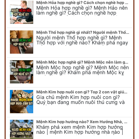
Mệnh Hỏa hợp nghề gì? Cách chọn nghề hợp mệnh Hỏa hút nhiều tài lộc
Mệnh Hỏa hợp nghề gì? Mệnh Hảo nên
làm nghề gì? Cách chọn nghề hợp
mệnh Hỏa để hút nhiều tài lộc. Giúp
quý vị mệnh Hỏa chọn nghề hợp…
Mệnh Thổ hợp nghề gì nhất? Người mệnh Thổ kỵ nghề gì?
Người mệnh Thổ hợp nghề gì? Mệnh
Thổ hợp với nghề nào? Khám phá ngay
để chọn nghề hợp mệnh Thổ. Cũng như
biết được mệnh Thổ kỵ nghề gì?
Mệnh Mộc hợp nghề gì? Mệnh Mộc nên làm gì? Mệnh Mộc kỵ nghề nào?
Mệnh Mộc hợp nghề gì? Mệnh Mộc nên
làm nghề gì? Khám phá mệnh Mộc kỵ
nghề gì không nên làm. Xem ngay để
biết chính xác người mệnh Mộc…
Mệnh Kim hợp nuôi con gì? Top 2 con vật giúp gia chủ Phát tài phát lộc
Gia chủ mệnh Kim hợp nuôi con gì?
Quý bạn đang muốn nuôi thú cưng và
muốn chọn một con vật nuôi hợp
phong thủy. Chuyên gia phong thủy
Duy…
Mệnh Kim hợp hướng nào? Xem Hướng Nhà, Phòng ngủ, Làm việc hợp mệnh Kim
Khám phá xem mệnh Kim hợp hướng
nào | mệnh Kim hợp hướng nhà nào |
mệnh Kim kê giường hướng nào | mệnh