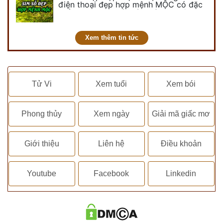
điện thoại đẹp hợp mệnh MỘC có đặc
điểm ra sao? Dưới góc nhìn chuyên gia
PHONG THỦY DUY LINH, mới…
Xem thêm tin tức
Tử Vi
Xem tuổi
Xem bói
Phong thủy
Xem ngày
Giải mã giấc mơ
Giới thiệu
Liên hệ
Điều khoản
Youtube
Facebook
Linkedin