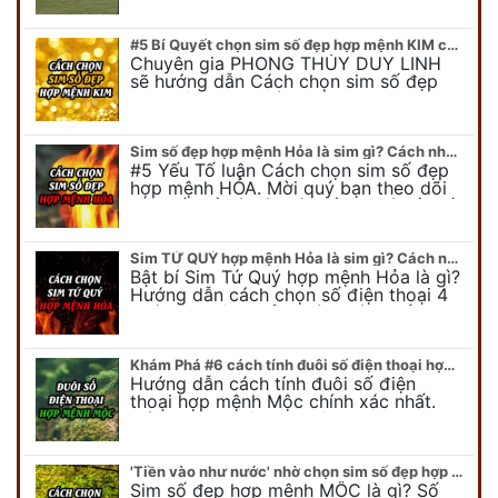
Kim làm việc hướng nào.... Tất…
#5 Bí Quyết chọn sim số đẹp hợp mệnh KIM chuẩn xác nhất
Chuyên gia PHONG THỦY DUY LINH
sẽ hướng dẫn Cách chọn sim số đẹp
hợp mệnh KIM. Mời quý bạn theo dõi
để có cái nhìn tổng quát về số…
Sim số đẹp hợp mệnh Hỏa là sim gì? Cách nhận biết sim đẹp hợp mệnh Hỏa
#5 Yếu Tố luận Cách chọn sim số đẹp
hợp mệnh HỎA. Mời quý bạn theo dõi
bài viết để có cái nhìn tổng quát về số
điện thoại đẹp…
Sim TỨ QUÝ hợp mệnh Hỏa là sim gì? Cách nhận biết sim tứ quý hợp mệnh Hỏa
Bật bí Sim Tứ Quý hợp mệnh Hỏa là gì?
Hướng dẫn cách chọn số điện thoại 4
quý hợp mệnh Hỏa chính xác nhất.
Cùng chuyên gia tại phongthuyso.vn…
Khám Phá #6 cách tính đuôi số điện thoại hợp mệnh Mộc
Hướng dẫn cách tính đuôi số điện
thoại hợp mệnh Mộc chính xác nhất.
Cách chọn đuôi sim điện thoại hợp
mệnh Mộc với #6 cách luận giải. Cùng
chuyên…
'Tiền vào như nước' nhờ chọn sim số đẹp hợp mệnh MỘC
Sim số đẹp hợp mệnh MỘC là gì? Số