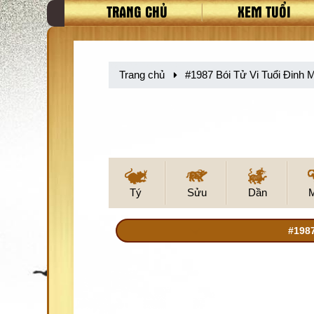
TRANG CHỦ
XEM TUỔI
Trang chủ
#1987 Bói Tử Vi Tuổi Đin
Tý
Sửu
Dần
#198