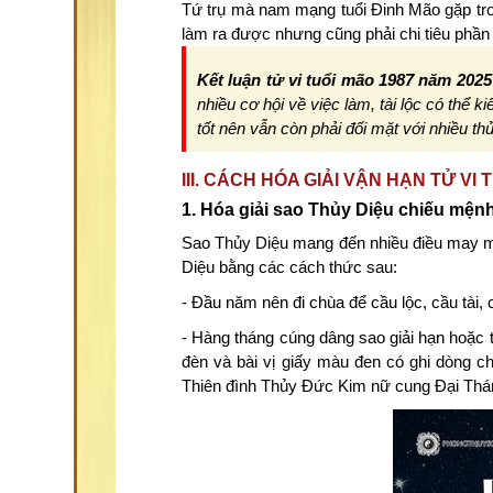
Tứ trụ mà nam mạng tuổi Đinh Mão gặp tr
làm ra được nhưng cũng phải chi tiêu phần 
Kết luận tử vi tuổi mão 1987 năm 202
nhiều cơ hội về việc làm, tài lộc có thể
tốt nên vẫn còn phải đối mặt với nhiều thử
III. CÁCH HÓA GIẢI VẬN HẠN TỬ V
1. Hóa giải sao Thủy Diệu chiếu mện
Sao Thủy Diệu mang đến nhiều điều may mắ
Diệu bằng các cách thức sau:
- Đầu năm nên đi chùa để cầu lộc, cầu tài, 
- Hàng tháng cúng dâng sao giải hạn hoặc t
đèn và bài vị giấy màu đen có ghi dòng
Thiên đình Thủy Đức Kim nữ cung Đại Thá