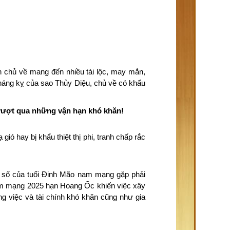
h chủ về mang đến nhiều tài lộc, may mắn,
 tháng kỵ của sao Thủy Diệu, chủ về có khẩu
n vượt qua những vận hạn khó khăn!
gió hay bị khẩu thiệt thị phi, tranh chấp rắc
 số của tuổi Đinh Mão nam mạng gặp phải
nam mạng 2025 hạn Hoang Ốc khiến việc xây
g việc và tài chính khó khăn cũng như gia