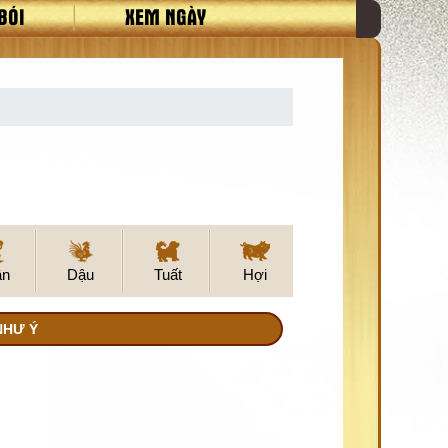
BÓI
XEM NGÀY
ân
Dậu
Tuất
Hợi
NHƯ Ý