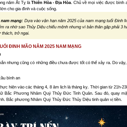
ong năm Ất Tỵ là
Thiên Hòa - Địa Hòa
. Chủ về mọi việc được bình 
lớn cho gia đình và cuộc sống.
5 nam mạng:
Dựa vào vận hạn năm 2025 của nam mạng tuổi Đinh M
 kiếm ra nhờ sao Thủy Diệu chiếu mệnh nhưng vì bản thân gặp phải 3 
 thách, trở ngại.
I TUỔI ĐINH MÃO NĂM 2025 NAM MẠNG
h
n nhưng cũng có những điều chưa được tốt có thể xảy ra. Do vậy,
cầu bình an
hực hiện vào các tháng 4, 8 âm lịch là tháng kỵ. Thời gian từ 21h-23
 chữ Bắc Phương Nhâm Quý Thủy Đức Tinh Quân. Sau đó, quay mặt
nh. Bắc phương Nhâm Quý Thủy Đức Thủy Diệu tinh quân vị tiền.