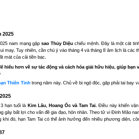
m 2025
 2025 nam mạng gặp
sao Thủy Diệu
chiếu mệnh. Đây là một cát tin
vui may. Tuy nhiên, cần chú ý vào tháng 4 và tháng 8 âm lịch là các
mất mát của cải tiền bạc.
để hiểu hơn về sự tác động và cách hóa giải hữu hiệu, giúp bạ
o
hạn Thiên Tinh
trong năm này. Chủ về bị ngộ độc, gặp phải tai bay vạ 
 2025
 hạn tuổi là
Kim Lâu, Hoang Ốc và Tam Tai.
Điều này khiến vận
ng gây bất lợi cho vấn đề gia đạo, hôn nhân. Theo tử vi Đinh Mão 
 khi đó, hạn Tam Tai có thể ảnh hưởng đến nhiều phương diện, côn
87