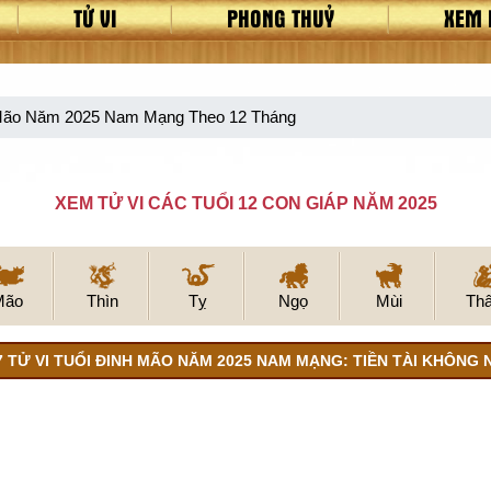
TỬ VI
PHONG THUỶ
XEM 
h Mão Năm 2025 Nam Mạng Theo 12 Tháng
XEM TỬ VI CÁC TUỔI 12 CON GIÁP NĂM 2025
Mão
Thìn
Tỵ
Ngọ
Mùi
Th
7 TỬ VI TUỔI ĐINH MÃO NĂM 2025 NAM MẠNG: TIỀN TÀI KHÔNG 