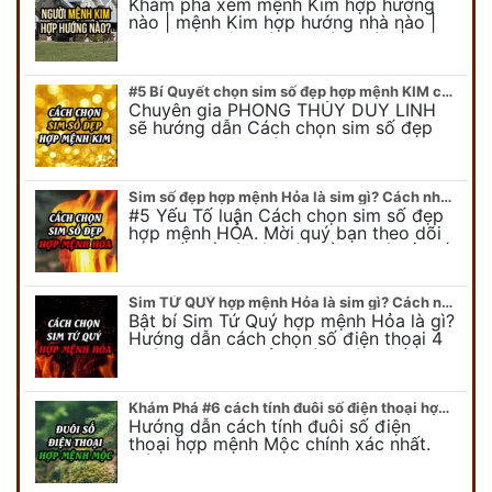
Khám phá xem mệnh Kim hợp hướng
nào | mệnh Kim hợp hướng nhà nào |
mệnh Kim kê giường hướng nào | mệnh
Kim làm việc hướng nào.... Tất…
#5 Bí Quyết chọn sim số đẹp hợp mệnh KIM chuẩn xác nhất
Chuyên gia PHONG THỦY DUY LINH
sẽ hướng dẫn Cách chọn sim số đẹp
hợp mệnh KIM. Mời quý bạn theo dõi
để có cái nhìn tổng quát về số…
Sim số đẹp hợp mệnh Hỏa là sim gì? Cách nhận biết sim đẹp hợp mệnh Hỏa
#5 Yếu Tố luận Cách chọn sim số đẹp
hợp mệnh HỎA. Mời quý bạn theo dõi
bài viết để có cái nhìn tổng quát về số
điện thoại đẹp…
Sim TỨ QUÝ hợp mệnh Hỏa là sim gì? Cách nhận biết sim tứ quý hợp mệnh Hỏa
Bật bí Sim Tứ Quý hợp mệnh Hỏa là gì?
Hướng dẫn cách chọn số điện thoại 4
quý hợp mệnh Hỏa chính xác nhất.
Cùng chuyên gia tại phongthuyso.vn…
Khám Phá #6 cách tính đuôi số điện thoại hợp mệnh Mộc
Hướng dẫn cách tính đuôi số điện
thoại hợp mệnh Mộc chính xác nhất.
Cách chọn đuôi sim điện thoại hợp
mệnh Mộc với #6 cách luận giải. Cùng