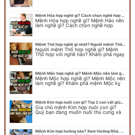
Chi tiết nghề hợp mệnh Thủy sẽ được
chuyên gia Phong Thủy Duy Linh bật…
Mệnh Hỏa hợp nghề gì? Cách chọn nghề hợp mệnh Hỏa hút nhiều tài lộc
Mệnh Hỏa hợp nghề gì? Mệnh Hảo nên
làm nghề gì? Cách chọn nghề hợp
mệnh Hỏa để hút nhiều tài lộc. Giúp
quý vị mệnh Hỏa chọn nghề hợp…
Mệnh Thổ hợp nghề gì nhất? Người mệnh Thổ kỵ nghề gì?
Người mệnh Thổ hợp nghề gì? Mệnh
Thổ hợp với nghề nào? Khám phá ngay
để chọn nghề hợp mệnh Thổ. Cũng như
biết được mệnh Thổ kỵ nghề gì?
Mệnh Mộc hợp nghề gì? Mệnh Mộc nên làm gì? Mệnh Mộc kỵ nghề nào?
Mệnh Mộc hợp nghề gì? Mệnh Mộc nên
làm nghề gì? Khám phá mệnh Mộc kỵ
nghề gì không nên làm. Xem ngay để
biết chính xác người mệnh Mộc…
Mệnh Kim hợp nuôi con gì? Top 2 con vật giúp gia chủ Phát tài phát lộc
Gia chủ mệnh Kim hợp nuôi con gì?
Quý bạn đang muốn nuôi thú cưng và
muốn chọn một con vật nuôi hợp
phong thủy. Chuyên gia phong thủy
Duy…
Mệnh Kim hợp hướng nào? Xem Hướng Nhà, Phòng ngủ, Làm việc hợp mệnh Kim