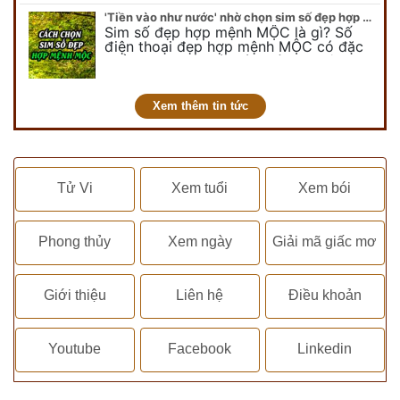
chuyên…
'Tiền vào như nước' nhờ chọn sim số đẹp hợp mệnh MỘC
Sim số đẹp hợp mệnh MỘC là gì? Số
điện thoại đẹp hợp mệnh MỘC có đặc
điểm ra sao? Dưới góc nhìn chuyên gia
PHONG THỦY DUY LINH, mới…
Xem thêm tin tức
Tử Vi
Xem tuổi
Xem bói
Phong thủy
Xem ngày
Giải mã giấc mơ
Giới thiệu
Liên hệ
Điều khoản
Youtube
Facebook
Linkedin