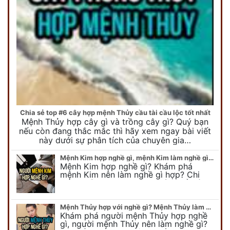
Chia sẻ top #6 cây hợp mệnh Thủy cầu tài cầu lộc tốt nhất
Mệnh Thủy hợp cây gì và trồng cây gì? Quý bạn
nếu còn đang thắc mắc thì hãy xem ngay bài viết
này dưới sự phân tích của chuyên gia…
Mệnh Kim hợp nghề gì, mệnh Kim làm nghề gì để #Phát Tài Lộc
Mệnh Kim hợp nghề gì? Khám phá
mệnh Kim nên làm nghề gì hợp? Chi
tiết người mang kim hợp với nghề gì sẽ
được bật bí trong bài viết…
Mệnh Thủy hợp với nghề gì? Mệnh Thủy làm nghề gì để #Ăn nên làm ra
Khám phá người mệnh Thủy hợp nghề
gì, người mệnh Thủy nên làm nghề gì?