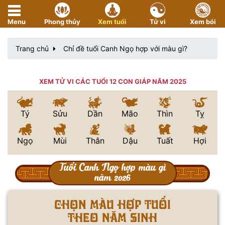
Menu
Phong thủy
Xem tuổi
Tử vi
Xem bói
Trang chủ
Chỉ đề tuổi Canh Ngọ hợp với màu gì?
XEM TỬ VI CÁC TUỔI 12 CON GIÁP NĂM 2025
Tý
Sửu
Dần
Mão
Thìn
Tỵ
Ngọ
Mùi
Thân
Dậu
Tuất
Hợi
Tuổi Canh Ngọ hợp màu gì
năm 2026
Chọn màu hợp tuổi
THEO NĂM SINH