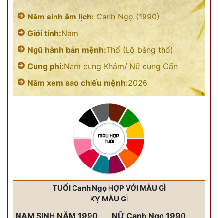
Năm sinh âm lịch:
Canh Ngọ (1990)
Giới tính:
Nam
Ngũ hành bản mệnh:
Thổ (Lộ bàng thổ)
Cung phi:
Nam cung Khảm/ Nữ cung Cấn
Năm xem sao chiếu mệnh:
2026
TUỔI Canh Ngọ HỢP VỚI MÀU GÌ
KỴ MÀU GÌ
NAM SINH NĂM 1990
NỮ Canh Ngọ 1990