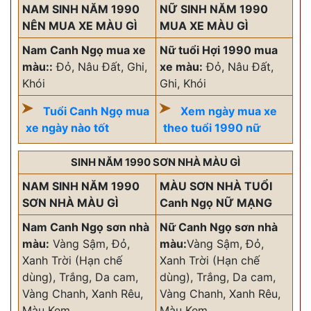
NAM SINH NĂM 1990
NỮ SINH NĂM 1990
NÊN MUA XE MÀU GÌ
MUA XE MÀU GÌ
Nam Canh Ngọ mua xe
Nữ tuổi Hợi 1990 mua
màu::
Đỏ, Nâu Đất, Ghi,
xe màu:
Đỏ, Nâu Đất,
Khói
Ghi, Khói
Tuổi Canh Ngọ mua
Xem ngày mua xe
xe ngày nào tốt
theo tuổi 1990 nữ
SINH NĂM 1990 SƠN NHÀ MÀU GÌ
NAM SINH NĂM 1990
MÀU SƠN NHÀ TUỔI
SƠN NHÀ MÀU GÌ
Canh Ngọ NỮ MẠNG
Nam Canh Ngọ sơn nhà
Nữ Canh Ngọ sơn nhà
màu:
Vàng Sậm, Đỏ,
màu:
Vàng Sậm, Đỏ,
Xanh Trời (Hạn chế
Xanh Trời (Hạn chế
dùng), Trắng, Da cam,
dùng), Trắng, Da cam,
Vàng Chanh, Xanh Rêu,
Vàng Chanh, Xanh Rêu,
Màu Kem
Màu Kem