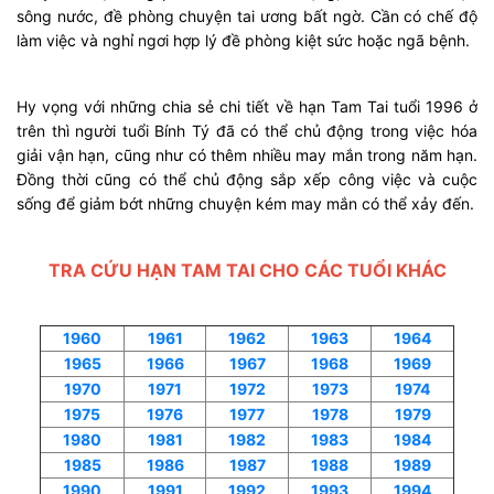
sông nước, đề phòng chuyện tai ương bất ngờ. Cần có chế độ
làm việc và nghỉ ngơi hợp lý đề phòng kiệt sức hoặc ngã bệnh.
Hy vọng với những chia sẻ chi tiết về hạn Tam Tai tuổi 1996 ở
trên thì người tuổi Bính Tý đã có thể chủ động trong việc hóa
giải vận hạn, cũng như có thêm nhiều may mắn trong năm hạn.
Đồng thời cũng có thể chủ động sắp xếp công việc và cuộc
sống để giảm bớt những chuyện kém may mắn có thể xảy đến.
TRA CỨU HẠN TAM TAI CHO CÁC TUỔI KHÁC
1960
1961
1962
1963
1964
1965
1966
1967
1968
1969
1970
1971
1972
1973
1974
1975
1976
1977
1978
1979
1980
1981
1982
1983
1984
1985
1986
1987
1988
1989
1990
1991
1992
1993
1994