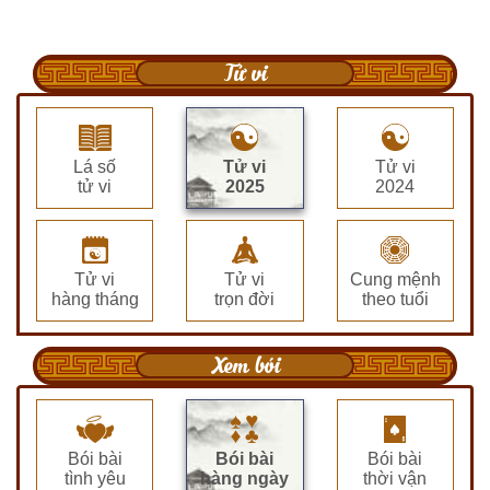
Tử vi
Lá số
Tử vi
Tử vi
tử vi
2025
2024
Tử vi
Tử vi
Cung mệnh
hàng tháng
trọn đời
theo tuổi
Xem bói
Bói bài
Bói bài
Bói bài
tình yêu
hàng ngày
thời vận