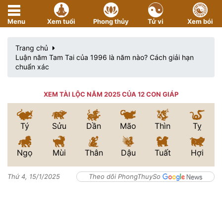
Menu
Xem tuổi
Phong thủy
Tử vi
Xem bói
Trang chủ
Luận năm Tam Tai của 1996 là năm nào? Cách giải hạn
chuẩn xác
XEM TÀI LỘC NĂM 2025 CỦA 12 CON GIÁP
Tý
Sửu
Dần
Mão
Thìn
Tỵ
Ngọ
Mùi
Thân
Dậu
Tuất
Hợi
Thứ 4, 15/1/2025
Theo dõi PhongThuySo