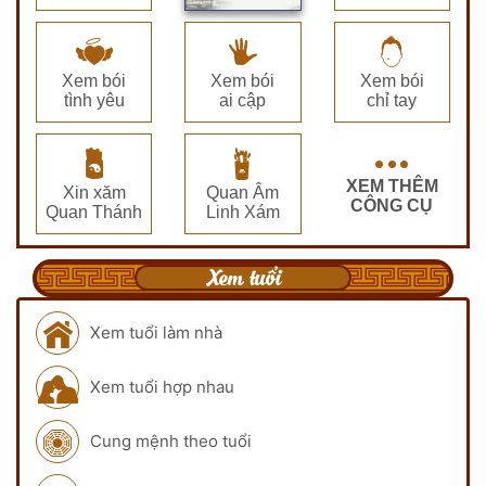
Xem bói
Xem bói
Xem bói
tình yêu
ai cập
chỉ tay
XEM THÊM
Xin xăm
Quan Âm
CÔNG CỤ
Quan Thánh
Linh Xám
Xem tuổi
Xem tuổi làm nhà
Xem tuổi hợp nhau
Cung mệnh theo tuổi