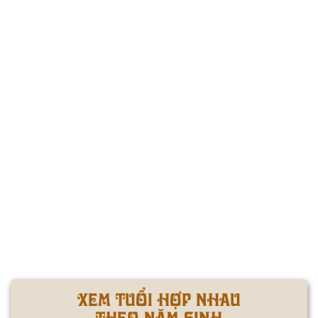
XEM TUỔI HỢP NHAU
THEO NĂM SINH