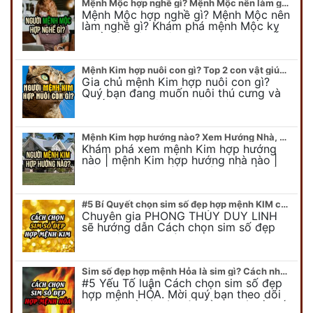
Mệnh Mộc hợp nghề gì? Mệnh Mộc nên làm gì? Mệnh Mộc kỵ nghề nào?
Mệnh Mộc hợp nghề gì? Mệnh Mộc nên
làm nghề gì? Khám phá mệnh Mộc kỵ
nghề gì không nên làm. Xem ngay để
biết chính xác người mệnh Mộc…
Mệnh Kim hợp nuôi con gì? Top 2 con vật giúp gia chủ Phát tài phát lộc
Gia chủ mệnh Kim hợp nuôi con gì?
Quý bạn đang muốn nuôi thú cưng và
muốn chọn một con vật nuôi hợp
phong thủy. Chuyên gia phong thủy
Duy…
Mệnh Kim hợp hướng nào? Xem Hướng Nhà, Phòng ngủ, Làm việc hợp mệnh Kim
Khám phá xem mệnh Kim hợp hướng
nào | mệnh Kim hợp hướng nhà nào |
mệnh Kim kê giường hướng nào | mệnh
Kim làm việc hướng nào.... Tất…
#5 Bí Quyết chọn sim số đẹp hợp mệnh KIM chuẩn xác nhất
Chuyên gia PHONG THỦY DUY LINH
sẽ hướng dẫn Cách chọn sim số đẹp
hợp mệnh KIM. Mời quý bạn theo dõi
để có cái nhìn tổng quát về số…
Sim số đẹp hợp mệnh Hỏa là sim gì? Cách nhận biết sim đẹp hợp mệnh Hỏa
#5 Yếu Tố luận Cách chọn sim số đẹp
hợp mệnh HỎA. Mời quý bạn theo dõi
bài viết để có cái nhìn tổng quát về số