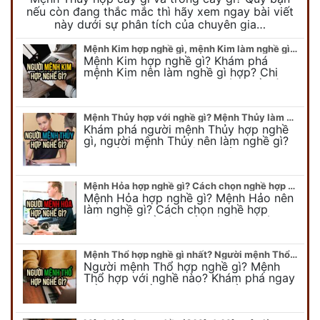
nếu còn đang thắc mắc thì hãy xem ngay bài viết
này dưới sự phân tích của chuyên gia…
Mệnh Kim hợp nghề gì, mệnh Kim làm nghề gì để #Phát Tài Lộc
Mệnh Kim hợp nghề gì? Khám phá
mệnh Kim nên làm nghề gì hợp? Chi
tiết người mang kim hợp với nghề gì sẽ
được bật bí trong bài viết…
Mệnh Thủy hợp với nghề gì? Mệnh Thủy làm nghề gì để #Ăn nên làm ra
Khám phá người mệnh Thủy hợp nghề
gì, người mệnh Thủy nên làm nghề gì?
Chi tiết nghề hợp mệnh Thủy sẽ được
chuyên gia Phong Thủy Duy Linh bật…
Mệnh Hỏa hợp nghề gì? Cách chọn nghề hợp mệnh Hỏa hút nhiều tài lộc
Mệnh Hỏa hợp nghề gì? Mệnh Hảo nên
làm nghề gì? Cách chọn nghề hợp
mệnh Hỏa để hút nhiều tài lộc. Giúp
quý vị mệnh Hỏa chọn nghề hợp…
Mệnh Thổ hợp nghề gì nhất? Người mệnh Thổ kỵ nghề gì?
Người mệnh Thổ hợp nghề gì? Mệnh
Thổ hợp với nghề nào? Khám phá ngay
để chọn nghề hợp mệnh Thổ. Cũng như
biết được mệnh Thổ kỵ nghề gì?