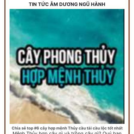
TIN TỨC ÂM DƯƠNG NGŨ HÀNH
Chia sẻ top #6 cây hợp mệnh Thủy cầu tài cầu lộc tốt nhất
Mệnh Thủy hợp cây gì và trồng cây gì? Quý bạn