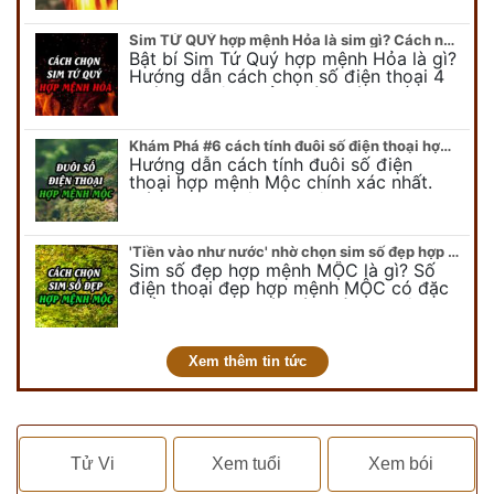
điện thoại đẹp…
Sim TỨ QUÝ hợp mệnh Hỏa là sim gì? Cách nhận biết sim tứ quý hợp mệnh Hỏa
Bật bí Sim Tứ Quý hợp mệnh Hỏa là gì?
Hướng dẫn cách chọn số điện thoại 4
quý hợp mệnh Hỏa chính xác nhất.
Cùng chuyên gia tại phongthuyso.vn…
Khám Phá #6 cách tính đuôi số điện thoại hợp mệnh Mộc
Hướng dẫn cách tính đuôi số điện
thoại hợp mệnh Mộc chính xác nhất.
Cách chọn đuôi sim điện thoại hợp
mệnh Mộc với #6 cách luận giải. Cùng
chuyên…
'Tiền vào như nước' nhờ chọn sim số đẹp hợp mệnh MỘC
Sim số đẹp hợp mệnh MỘC là gì? Số
điện thoại đẹp hợp mệnh MỘC có đặc
điểm ra sao? Dưới góc nhìn chuyên gia
PHONG THỦY DUY LINH, mới…
Xem thêm tin tức
Tử Vi
Xem tuổi
Xem bói