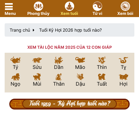
Menu
Phong thủy
Xem tuổi
Tử vi
Xem bói
Trang chủ
Tuổi Kỷ Hợi 2026 hợp tuổi nào?
XEM TÀI LỘC NĂM 2025 CỦA 12 CON GIÁP
Tý
Sửu
Dần
Mão
Thìn
Tỵ
Ngọ
Mùi
Thân
Dậu
Tuất
Hợi
Tuổi 1959 - Kỷ Hợi hợp tuổi nào?