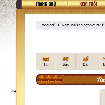
TRANG CHỦ
XEM TUỔI
Trang chủ
Nam 1969 có hợp với nữ 1
Tý
Sửu
Dần
Na