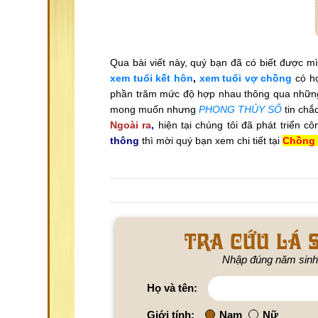
Qua bài viết này, quý bạn đã có biết được m
xem tuổi kết hôn
,
xem tuổi vợ chồng
có h
phần trăm mức độ hợp nhau thông qua những
mong muốn nhưng
PHONG THỦY SỐ
tin chắ
Ngoài ra
,
hiện tại chúng tôi đã phát triển c
thông
thì mời quý bạn xem chi tiết tại
Chồng 
Tra cứu lá s
Nhập đúng năm sinh
Họ và tên:
Giới tính:
Nam
Nữ