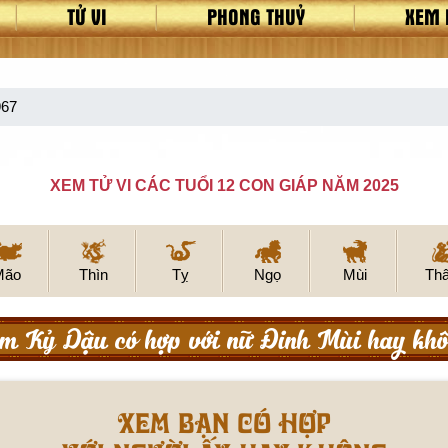
TỬ VI
PHONG THUỶ
XEM 
967
XEM TỬ VI CÁC TUỔI 12 CON GIÁP NĂM 2025
Mão
Thìn
Tỵ
Ngọ
Mùi
Th
m Kỷ Dậu có hợp với nữ Đinh Mùi hay khô
XEM BẠN CÓ HỢP