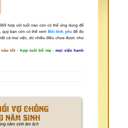
969 hợp với tuổi nào còn có thể ứng dụng để
i, quý bạn còn có thể xem
Bói tình yêu
để đo
 tất cả mọi việc, dù nhiều điều chưa được như
 nào tốt
-
hợp tuổi bố mẹ
-
mọi việc hanh
uổi vợ chồng
o năm sinh
ng năm sinh âm lịch