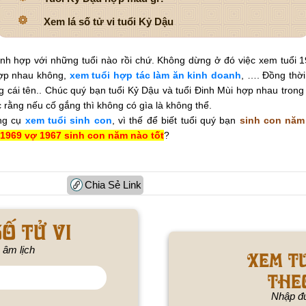
Xem lá số tử vi tuổi Kỷ Dậu
ình hợp với những tuổi nào rồi chứ.
Không dừng ở đó việc xem tuổi 1
ợp nhau không,
xem tuổi hợp tác làm ăn kinh doanh
, …. Đồng thờ
 cái tên.
. Chúc quý bạn tuổi Kỷ Dậu và tuổi Đinh Mùi hợp nhau trong
c rằng nếu cố gắng thì không có gìa là không thể.
ông cụ
xem tuổi sinh con
, vì thế để biết tuổi quý bạn
sinh con năm
1969 vợ
1967 sinh con năm nào tốt
?
Chia Sẻ Link
ố tử vi
 âm lịch
Xem t
the
Nhập đú