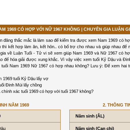
AM 1969 CÓ HỢP VỚI NỮ 1967 KHÔNG | CHUYÊN GIA LUẬN GI
ạn đăng thắc mắc là làm sao để kiểm tra được xem Nam 1969 có hợp
thì kết hợp làm ăn, kết hôn.. có bổ trợ cho nhau và giúp nhau để m
n gia về Luận Tuổi - Tử vi sẽ xem giúp Nam 1969 và Nữ 1967 có h
o để hóa giải được xung khắc. Vì vậy việc xem tuổi Kỷ Dậu và Đi
em tuổi Nam 1969 Nữ 1967 có hợp nhau không? Lưu ý: Để xem hai
1969 tuổi Kỷ Dậu lấy vợ
ổi Đinh Mùi lấy chồng
 chính xác tuổi 1969 có hợp với tuổi 1967 không?
INH NĂM 1969
2. THÔNG TI
9
Năm sinh (ÂL)
Dậu
Năm sinh (Can chi)