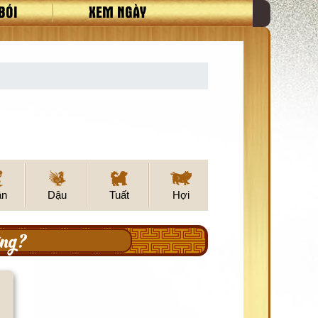
BÓI
XEM NGÀY
ân
Dậu
Tuất
Hợi
ng?