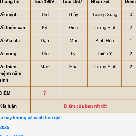
Thông tin
Tuổi 1969
Tuổi 1967
Nhận xét
Điểm
Về mệnh
Thổ
Thủy
Tương Xung
0
Về thiên can
Kỷ
Đinh
Tương Sinh
2
Về địa chi
Dậu
Mùi
Bình Hòa
1
Về cung
Tốn
Ly
Thiên Y
2
Về thiên
Mộc
Hỏa
Tương Sinh
2
mệnh năm
sinh
ĐIỂM
7
Kết luận
Điểm của bạn rất tốt
p hay không và cách hóa giải
 2025