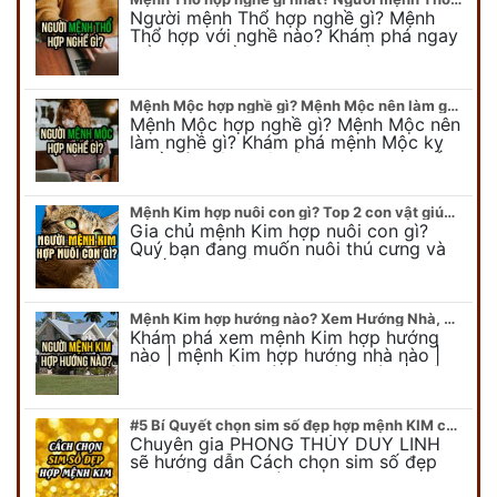
Người mệnh Thổ hợp nghề gì? Mệnh
Thổ hợp với nghề nào? Khám phá ngay
để chọn nghề hợp mệnh Thổ. Cũng như
biết được mệnh Thổ kỵ nghề gì?
Mệnh Mộc hợp nghề gì? Mệnh Mộc nên làm gì? Mệnh Mộc kỵ nghề nào?
Mệnh Mộc hợp nghề gì? Mệnh Mộc nên
làm nghề gì? Khám phá mệnh Mộc kỵ
nghề gì không nên làm. Xem ngay để
biết chính xác người mệnh Mộc…
Mệnh Kim hợp nuôi con gì? Top 2 con vật giúp gia chủ Phát tài phát lộc
Gia chủ mệnh Kim hợp nuôi con gì?
Quý bạn đang muốn nuôi thú cưng và
muốn chọn một con vật nuôi hợp
phong thủy. Chuyên gia phong thủy
Duy…
Mệnh Kim hợp hướng nào? Xem Hướng Nhà, Phòng ngủ, Làm việc hợp mệnh Kim
Khám phá xem mệnh Kim hợp hướng
nào | mệnh Kim hợp hướng nhà nào |
mệnh Kim kê giường hướng nào | mệnh
Kim làm việc hướng nào.... Tất…
#5 Bí Quyết chọn sim số đẹp hợp mệnh KIM chuẩn xác nhất
Chuyên gia PHONG THỦY DUY LINH
sẽ hướng dẫn Cách chọn sim số đẹp
hợp mệnh KIM. Mời quý bạn theo dõi