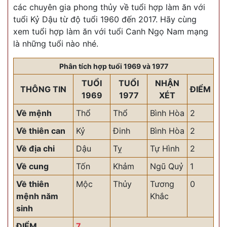
các chuyên gia phong thủy về tuổi hợp làm ăn với
tuổi Kỷ Dậu từ độ tuổi 1960 đến 2017. Hãy cùng
xem tuổi hợp làm ăn với tuổi Canh Ngọ Nam mạng
là những tuổi nào nhé.
Phân tích hợp tuổi 1969 và 1977
TUỔI
TUỔI
NHẬN
THÔNG TIN
ĐIỂM
1969
1977
XÉT
Về mệnh
Thổ
Thổ
Bình Hòa
2
Về thiên can
Kỷ
Đinh
Bình Hòa
2
Về địa chi
Dậu
Tỵ
Tự Hình
2
Về cung
Tốn
Khảm
Ngũ Quỷ
1
Về thiên
Mộc
Thủy
Tương
0
mệnh năm
Khắc
sinh
ĐIỂM
7