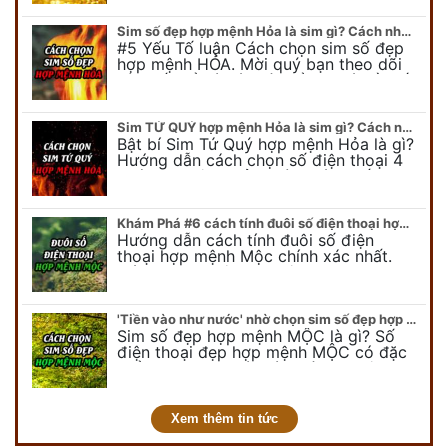
để có cái nhìn tổng quát về số…
Sim số đẹp hợp mệnh Hỏa là sim gì? Cách nhận biết sim đẹp hợp mệnh Hỏa
#5 Yếu Tố luận Cách chọn sim số đẹp
hợp mệnh HỎA. Mời quý bạn theo dõi
bài viết để có cái nhìn tổng quát về số
điện thoại đẹp…
Sim TỨ QUÝ hợp mệnh Hỏa là sim gì? Cách nhận biết sim tứ quý hợp mệnh Hỏa
Bật bí Sim Tứ Quý hợp mệnh Hỏa là gì?
Hướng dẫn cách chọn số điện thoại 4
quý hợp mệnh Hỏa chính xác nhất.
Cùng chuyên gia tại phongthuyso.vn…
Khám Phá #6 cách tính đuôi số điện thoại hợp mệnh Mộc
Hướng dẫn cách tính đuôi số điện
thoại hợp mệnh Mộc chính xác nhất.
Cách chọn đuôi sim điện thoại hợp
mệnh Mộc với #6 cách luận giải. Cùng
chuyên…
'Tiền vào như nước' nhờ chọn sim số đẹp hợp mệnh MỘC
Sim số đẹp hợp mệnh MỘC là gì? Số
điện thoại đẹp hợp mệnh MỘC có đặc
điểm ra sao? Dưới góc nhìn chuyên gia
PHONG THỦY DUY LINH, mới…
Xem thêm tin tức