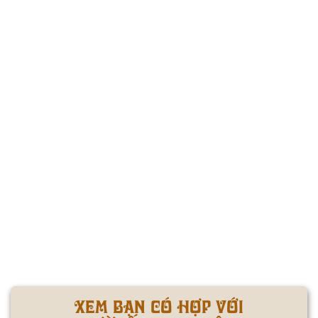
XEM BẠN CÓ HỢP VỚI