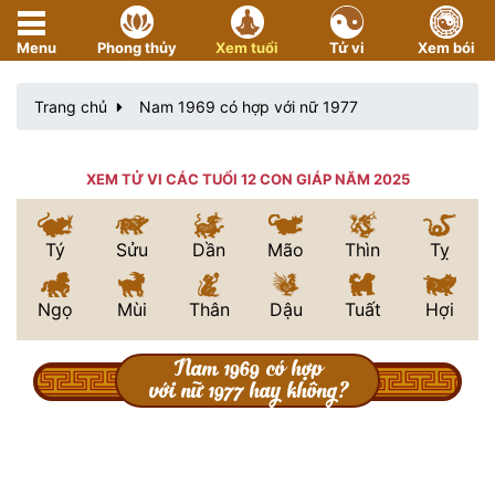
Menu
Phong thủy
Xem tuổi
Tử vi
Xem bói
Trang chủ
Nam 1969 có hợp với nữ 1977
XEM TỬ VI CÁC TUỔI 12 CON GIÁP NĂM 2025
Tý
Sửu
Dần
Mão
Thìn
Tỵ
Ngọ
Mùi
Thân
Dậu
Tuất
Hợi
Nam 1969 có hợp
với nữ 1977 hay không?