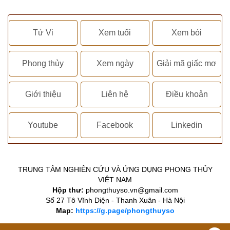
Tử Vi
Xem tuổi
Xem bói
Phong thủy
Xem ngày
Giải mã giấc mơ
Giới thiệu
Liên hệ
Điều khoản
Youtube
Facebook
Linkedin
TRUNG TÂM NGHIÊN CỨU VÀ ỨNG DỤNG PHONG THỦY
VIỆT NAM
Hộp thư:
phongthuyso.vn@gmail.com
Số 27 Tô Vĩnh Diện - Thanh Xuân - Hà Nội
Map:
https://g.page/phongthuyso