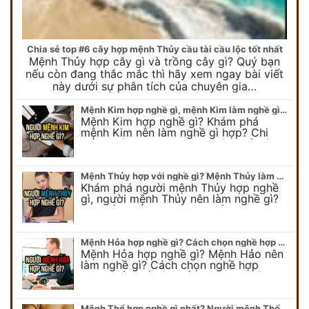
Chia sẻ top #6 cây hợp mệnh Thủy cầu tài cầu lộc tốt nhất
Mệnh Thủy hợp cây gì và trồng cây gì? Quý bạn
nếu còn đang thắc mắc thì hãy xem ngay bài viết
này dưới sự phân tích của chuyên gia…
Mệnh Kim hợp nghề gì, mệnh Kim làm nghề gì để #Phát Tài Lộc
Mệnh Kim hợp nghề gì? Khám phá
mệnh Kim nên làm nghề gì hợp? Chi
tiết người mang kim hợp với nghề gì sẽ
được bật bí trong bài viết…
Mệnh Thủy hợp với nghề gì? Mệnh Thủy làm nghề gì để #Ăn nên làm ra
Khám phá người mệnh Thủy hợp nghề
gì, người mệnh Thủy nên làm nghề gì?
Chi tiết nghề hợp mệnh Thủy sẽ được
chuyên gia Phong Thủy Duy Linh bật…
Mệnh Hỏa hợp nghề gì? Cách chọn nghề hợp mệnh Hỏa hút nhiều tài lộc
Mệnh Hỏa hợp nghề gì? Mệnh Hảo nên
làm nghề gì? Cách chọn nghề hợp
mệnh Hỏa để hút nhiều tài lộc. Giúp
quý vị mệnh Hỏa chọn nghề hợp…
Mệnh Thổ hợp nghề gì nhất? Người mệnh Thổ kỵ nghề gì?