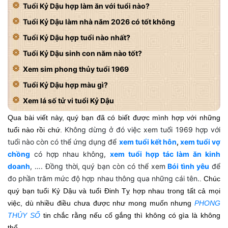
Tuổi Kỷ Dậu hợp làm ăn với tuổi nào?
Tuổi Kỷ Dậu làm nhà năm 2026 có tốt không
Tuổi Kỷ Dậu hợp tuổi nào nhất?
Tuổi Kỷ Dậu sinh con năm nào tốt?
Xem sim phong thủy tuổi 1969
Tuổi Kỷ Dậu hợp màu gì?
Xem lá số tử vi tuổi Kỷ Dậu
Qua bài viết này, quý bạn đã có biết được mình hợp với những
Không dừng ở đó việc xem tuổi 1969 hợp với
tuổi nào rồi chứ.
tuổi nào còn có thể ứng dụng để
xem tuổi kết hôn
,
xem tuổi vợ
chồng
có hợp nhau không,
xem tuổi hợp tác làm ăn kinh
doanh
, …. Đồng thời, quý bạn còn có thể xem
Bói tình yêu
để
đo phần trăm mức độ hợp nhau thông qua những cái tên.
. Chúc
quý bạn tuổi Kỷ Dậu và tuổi Đinh Tỵ hợp nhau trong tất cả mọi
việc, dù nhiều điều chưa được như mong muốn nhưng
PHONG
THỦY SỐ
tin chắc rằng nếu cố gắng thì không có gìa là không
thể.