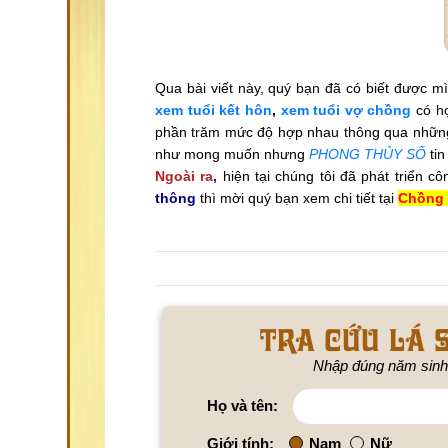
Qua bài viết này, quý bạn đã có biết được m
xem tuổi kết hôn
,
xem tuổi vợ chồng
có h
phần trăm mức độ hợp nhau thông qua những
như mong muốn nhưng
PHONG THỦY SỐ
tin
Ngoài ra
,
hiện tại chúng tôi đã phát triển c
thông
thì mời quý bạn xem chi tiết tại
Chồng 
Tra cứu lá s
Nhập đúng năm sinh
Họ và tên:
Giới tính:
Nam
Nữ