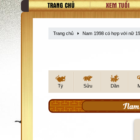
TRANG CHỦ
XEM TUỔI
Trang chủ
Nam 1998 có hợp với nữ 1
Tý
Sửu
Dần
Nam 