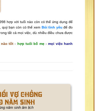
998 hợp với tuổi nào còn có thể ứng dụng để
i, quý bạn còn có thể xem
Bói tình yêu
để đo
ong tất cả mọi việc, dù nhiều điều chưa được
 nào tốt
-
hợp tuổi bố mẹ
-
mọi việc hanh
uổi vợ chồng
o năm sinh
ng năm sinh âm lịch