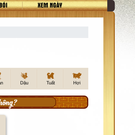
BÓI
XEM NGÀY
ân
Dậu
Tuất
Hợi
hông?