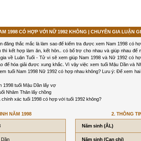
AM 1998 CÓ HỢP VỚI NỮ 1992 KHÔNG | CHUYÊN GIA LUẬN GI
ạn đăng thắc mắc là làm sao để kiểm tra được xem Nam 1998 có hợp
thì kết hợp làm ăn, kết hôn.. có bổ trợ cho nhau và giúp nhau để m
n gia về Luận Tuổi - Tử vi sẽ xem giúp Nam 1998 và Nữ 1992 có h
ao để hóa giải được xung khắc. Vì vậy việc xem tuổi Mậu Dần và 
ụ xem tuổi Nam 1998 Nữ 1992 có hợp nhau không? Lưu ý: Để xem ha
 1998 tuổi Mậu Dần lấy vợ
uổi Nhâm Thân lấy chồng
 chính xác tuổi 1998 có hợp với tuổi 1992 không?
INH NĂM 1998
2. THÔNG TI
8
Năm sinh (ÂL)
 Dần
Năm sinh (Can chi)