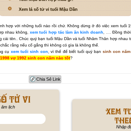
Xem lá số tử vi tuổi Mậu Dần
ình hợp với những tuổi nào rồi chứ.
Không dừng ở đó việc xem tuổi 1
ợp nhau không,
xem tuổi hợp tác làm ăn kinh doanh
, …. Đồng thờ
 cái tên.
. Chúc quý bạn tuổi Mậu Dần và tuổi Nhâm Thân hợp nhau tr
 chắc rằng nếu cố gắng thì không có gìa là không thể.
ông cụ
xem tuổi sinh con
, vì thế để biết tuổi quý bạn
sinh con năm
1998 vợ
1992 sinh con năm nào tốt
?
Chia Sẻ Link
ố tử vi
 âm lịch
Xem t
the
Nhập đú