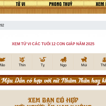
TỬ VI
PHONG THUỶ
XEM 
992
XEM TỬ VI CÁC TUỔI 12 CON GIÁP NĂM 2025
Mão
Thìn
Tỵ
Ngọ
Mùi
Th
Mậu Dần có hợp với nữ Nhâm Thân hay k
XEM BẠN CÓ HỢP