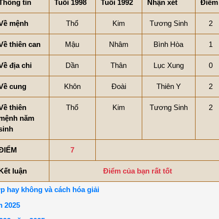
Thông tin
Tuổi 1998
Tuổi 1992
Nhận xét
Điểm
Về mệnh
Thổ
Kim
Tương Sinh
2
Về thiên can
Mậu
Nhâm
Bình Hòa
1
Về địa chi
Dần
Thân
Lục Xung
0
Về cung
Khôn
Đoài
Thiên Y
2
Về thiên
Thổ
Kim
Tương Sinh
2
mệnh năm
sinh
ĐIỂM
7
Kết luận
Điểm của bạn rất tốt
p hay không và cách hóa giải
m 2025