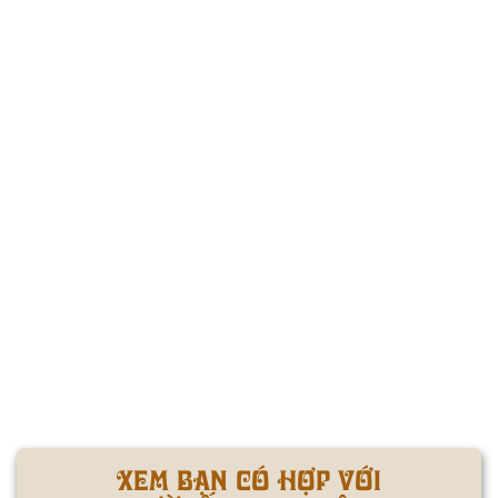
XEM BẠN CÓ HỢP VỚI