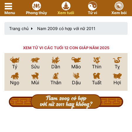
Menu
Phong thủy
Xem tuổi
Tử vi
Xem bói
Trang chủ
Nam 2009 có hợp với nữ 2011
XEM TỬ VI CÁC TUỔI 12 CON GIÁP NĂM 2025
Tý
Sửu
Dần
Mão
Thìn
Tỵ
Ngọ
Mùi
Thân
Dậu
Tuất
Hợi
Nam 2009 có hợp
với nữ 2011 hay không?