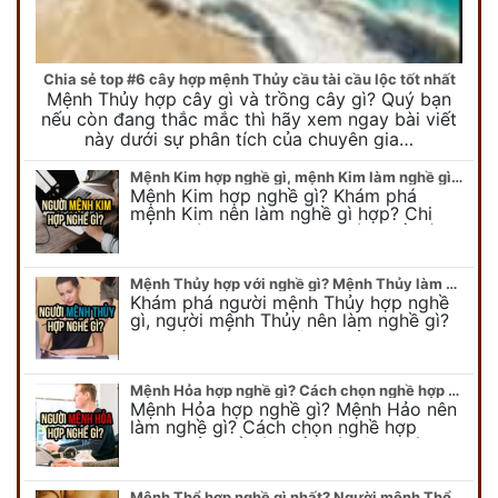
Chia sẻ top #6 cây hợp mệnh Thủy cầu tài cầu lộc tốt nhất
Mệnh Thủy hợp cây gì và trồng cây gì? Quý bạn
nếu còn đang thắc mắc thì hãy xem ngay bài viết
này dưới sự phân tích của chuyên gia…
Mệnh Kim hợp nghề gì, mệnh Kim làm nghề gì để #Phát Tài Lộc
Mệnh Kim hợp nghề gì? Khám phá
mệnh Kim nên làm nghề gì hợp? Chi
tiết người mang kim hợp với nghề gì sẽ
được bật bí trong bài viết…
Mệnh Thủy hợp với nghề gì? Mệnh Thủy làm nghề gì để #Ăn nên làm ra
Khám phá người mệnh Thủy hợp nghề
gì, người mệnh Thủy nên làm nghề gì?
Chi tiết nghề hợp mệnh Thủy sẽ được
chuyên gia Phong Thủy Duy Linh bật…
Mệnh Hỏa hợp nghề gì? Cách chọn nghề hợp mệnh Hỏa hút nhiều tài lộc
Mệnh Hỏa hợp nghề gì? Mệnh Hảo nên
làm nghề gì? Cách chọn nghề hợp
mệnh Hỏa để hút nhiều tài lộc. Giúp
quý vị mệnh Hỏa chọn nghề hợp…
Mệnh Thổ hợp nghề gì nhất? Người mệnh Thổ kỵ nghề gì?