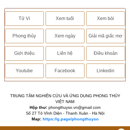
Tử Vi
Xem tuổi
Xem bói
Phong thủy
Xem ngày
Giải mã giấc mơ
Giới thiệu
Liên hệ
Điều khoản
Youtube
Facebook
Linkedin
TRUNG TÂM NGHIÊN CỨU VÀ ỨNG DỤNG PHONG THỦY
VIỆT NAM
Hộp thư:
phongthuyso.vn@gmail.com
Số 27 Tô Vĩnh Diện - Thanh Xuân - Hà Nội
Map:
https://g.page/phongthuyso