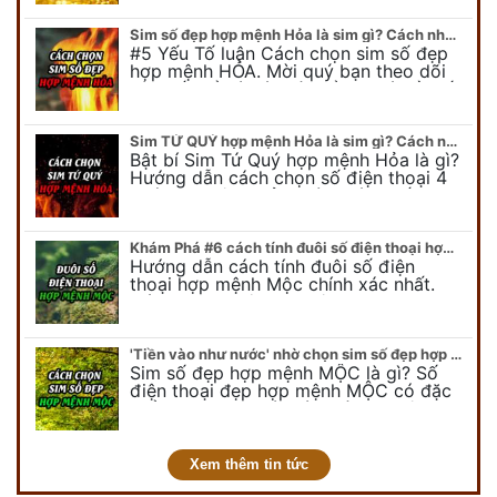
để có cái nhìn tổng quát về số…
Sim số đẹp hợp mệnh Hỏa là sim gì? Cách nhận biết sim đẹp hợp mệnh Hỏa
#5 Yếu Tố luận Cách chọn sim số đẹp
hợp mệnh HỎA. Mời quý bạn theo dõi
bài viết để có cái nhìn tổng quát về số
điện thoại đẹp…
Sim TỨ QUÝ hợp mệnh Hỏa là sim gì? Cách nhận biết sim tứ quý hợp mệnh Hỏa
Bật bí Sim Tứ Quý hợp mệnh Hỏa là gì?
Hướng dẫn cách chọn số điện thoại 4
quý hợp mệnh Hỏa chính xác nhất.
Cùng chuyên gia tại phongthuyso.vn…
Khám Phá #6 cách tính đuôi số điện thoại hợp mệnh Mộc
Hướng dẫn cách tính đuôi số điện
thoại hợp mệnh Mộc chính xác nhất.
Cách chọn đuôi sim điện thoại hợp
mệnh Mộc với #6 cách luận giải. Cùng
chuyên…
'Tiền vào như nước' nhờ chọn sim số đẹp hợp mệnh MỘC
Sim số đẹp hợp mệnh MỘC là gì? Số
điện thoại đẹp hợp mệnh MỘC có đặc
điểm ra sao? Dưới góc nhìn chuyên gia
PHONG THỦY DUY LINH, mới…
Xem thêm tin tức