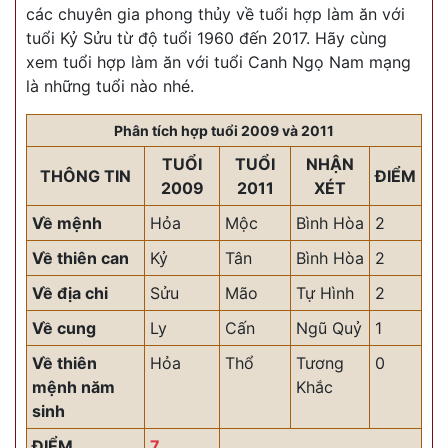
các chuyên gia phong thủy về tuổi hợp làm ăn với
tuổi Kỷ Sửu từ độ tuổi 1960 đến 2017. Hãy cùng
xem tuổi hợp làm ăn với tuổi Canh Ngọ Nam mạng
là những tuổi nào nhé.
Phân tích hợp tuổi 2009 và 2011
TUỔI
TUỔI
NHẬN
THÔNG TIN
ĐIỂM
2009
2011
XÉT
Về mệnh
Hỏa
Mộc
Bình Hòa
2
Về thiên can
Kỷ
Tân
Bình Hòa
2
Về địa chi
Sửu
Mão
Tự Hình
2
Về cung
Ly
Cấn
Ngũ Quỷ
1
Về thiên
Hỏa
Thổ
Tương
0
mệnh năm
Khắc
sinh
ĐIỂM
7