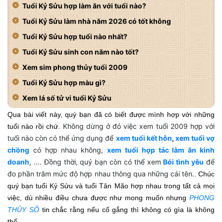
Tuổi Kỷ Sửu hợp làm ăn với tuổi nào?
Tuổi Kỷ Sửu làm nhà năm 2026 có tốt không
Tuổi Kỷ Sửu hợp tuổi nào nhất?
Tuổi Kỷ Sửu sinh con năm nào tốt?
Xem sim phong thủy tuổi 2009
Tuổi Kỷ Sửu hợp màu gì?
Xem lá số tử vi tuổi Kỷ Sửu
Qua bài viết này, quý bạn đã có biết được mình hợp với những
Không dừng ở đó việc xem tuổi 2009 hợp với
tuổi nào rồi chứ.
tuổi nào còn có thể ứng dụng để
xem tuổi kết hôn
,
xem tuổi vợ
chồng
có hợp nhau không,
xem tuổi hợp tác làm ăn kinh
doanh
, …. Đồng thời, quý bạn còn có thể xem
Bói tình yêu
để
đo phần trăm mức độ hợp nhau thông qua những cái tên.
. Chúc
quý bạn tuổi Kỷ Sửu và tuổi Tân Mão hợp nhau trong tất cả mọi
việc, dù nhiều điều chưa được như mong muốn nhưng
PHONG
THỦY SỐ
tin chắc rằng nếu cố gắng thì không có gìa là không
thể.