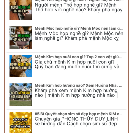
Người mệnh Thổ hợp nghề gì? Mệnh
Thổ hợp với nghề nào? Khám phá ngay
để chọn nghề hợp mệnh Thổ. Cũng như
biết được mệnh Thổ kỵ nghề gì?
Mệnh Mộc hợp nghề gì? Mệnh Mộc nên làm gì? Mệnh Mộc kỵ nghề nào?
Mệnh Mộc hợp nghề gì? Mệnh Mộc nên
làm nghề gì? Khám phá mệnh Mộc kỵ
nghề gì không nên làm. Xem ngay để
biết chính xác người mệnh Mộc…
Mệnh Kim hợp nuôi con gì? Top 2 con vật giúp gia chủ Phát tài phát lộc
Gia chủ mệnh Kim hợp nuôi con gì?
Quý bạn đang muốn nuôi thú cưng và
muốn chọn một con vật nuôi hợp
phong thủy. Chuyên gia phong thủy
Duy…
Mệnh Kim hợp hướng nào? Xem Hướng Nhà, Phòng ngủ, Làm việc hợp mệnh Kim
Khám phá xem mệnh Kim hợp hướng
nào | mệnh Kim hợp hướng nhà nào |
mệnh Kim kê giường hướng nào | mệnh
Kim làm việc hướng nào.... Tất…
#5 Bí Quyết chọn sim số đẹp hợp mệnh KIM chuẩn xác nhất
Chuyên gia PHONG THỦY DUY LINH
sẽ hướng dẫn Cách chọn sim số đẹp
hợp mệnh KIM. Mời quý bạn theo dõi