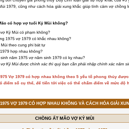
i 1979, cũng như cách hóa giải xung khắc giúp tình cảm vợ chồng 
Mão có hợp vợ tuổi Kỷ Mùi không?
 vợ Kỷ Mùi có phạm không?
ồng 1975 vợ 1979 có khắc nhau không?
 Mùi theo cung phi bát tự
 1979 hợp nhau không?
 sinh năm 1975 vợ năm sinh 1979 có kỵ nhau?
vợ Kỷ Mùi được chính xác thì quý bạn cần phải nhập chính xác năm s
975 Vợ 1979 có hợp nhau không theo 5 yếu tố phong thủy được
ó điểm số cụ thể, để tiến tới việc có thể chấm điểm về mức độ
1975 VỢ 1979 CÓ HỢP NHAU KHÔNG VÀ CÁCH HÓA GIẢI XU
CHỒNG ẤT MÃO VỢ KỶ MÙI