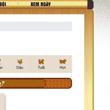
BÓI
XEM NGÀY
ân
Dậu
Tuất
Hợi
g?