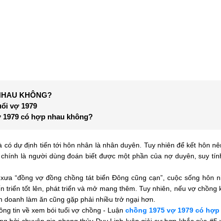
 NHAU KHÔNG?
uổi vợ 1979
vợ 1979 có hợp nhau không?
 có dự định tiến tới hôn nhân là nhân duyên. Tuy nhiên để kết hôn nê
chính là người dùng đoán biết được một phần của nợ duyên, suy tính
 xưa “đồng vợ đồng chồng tát biển Đông cũng cạn”, cuộc sống hôn 
n triển tốt lên, phát triển và mở mang thêm. Tuy nhiên, nếu vợ chồng 
h doanh làm ăn cũng gặp phải nhiều trở ngại hơn.
ng tin về xem bói tuổi vợ chồng - Luận
chồng 1975 vợ 1979 có hợp
ng bởi chuyên gia phong thủy Duy Linh luận giải sự hợp khắc của #5