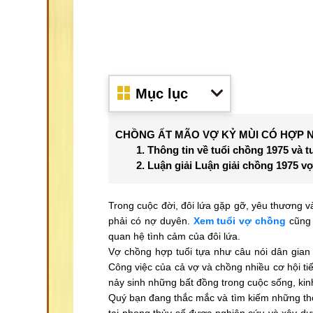
Mục lục
CHỒNG ẤT MÃO VỢ KỶ MÙI CÓ HỢP
1. Thông tin về tuổi chồng 1975 và t
2. Luận giải Luận giải chồng 1975 
Trong cuộc đời, đôi lứa gặp gỡ, yêu thương và
phải có nợ duyên.
Xem tuổi vợ chồng
cũng 
quan hệ tình cảm của đôi lứa.
Vợ chồng hợp tuổi tựa như câu nói dân gian
Công việc của cả vợ và chồng nhiều cơ hội tiế
nảy sinh những bất đồng trong cuộc sống, kin
Quý bạn đang thắc mắc và tìm kiếm những thô
tại phong thủy số được nghiên cứu và xây dự