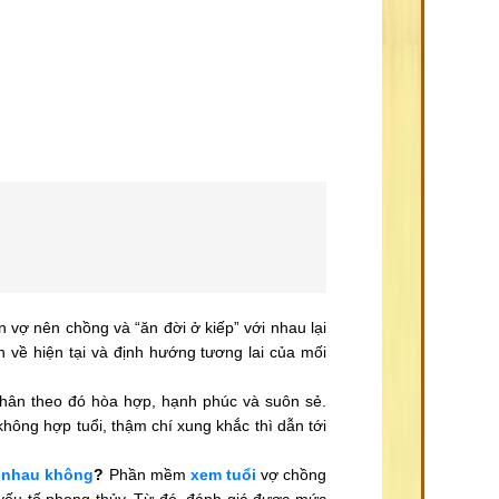
n vợ nên chồng và “ăn đời ở kiếp” với nhau lại
 về hiện tại và định hướng tương lai của mối
nhân theo đó hòa hợp, hạnh phúc và suôn sẻ.
không hợp tuổi, thậm chí xung khắc thì dẫn tới
 nhau không
?
Phần mềm
xem tuổi
vợ chồng
 yếu tố phong thủy. Từ đó, đánh giá được mức