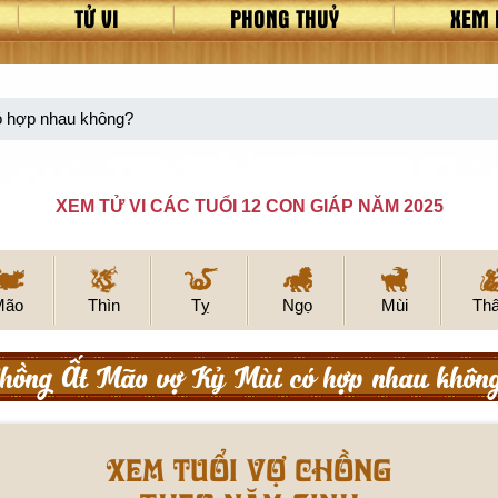
TỬ VI
PHONG THUỶ
XEM 
ó hợp nhau không?
XEM TỬ VI CÁC TUỔI 12 CON GIÁP NĂM 2025
Mão
Thìn
Tỵ
Ngọ
Mùi
Th
hồng Ất Mão vợ Kỷ Mùi có hợp nhau khôn
Xem tuổi vợ chồng