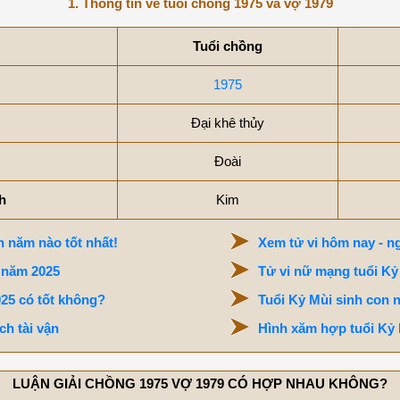
1. Thông tin về tuổi chồng 1975 và vợ 1979
Tuổi chồng
1975
Đại khê thủy
Đoài
h
Kim
 năm nào tốt nhất!
Xem tử vi hôm nay - ng
 năm 2025
Tử vi nữ mạng tuổi Kỷ
25 có tốt không?
Tuổi Kỷ Mùi sinh con 
ch tài vận
Hình xăm hợp tuổi Kỷ 
LUẬN GIẢI CHỒNG 1975 VỢ 1979 CÓ HỢP NHAU KHÔNG?