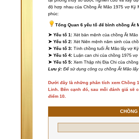
độ hợp nhau của Chồng Ất Mão 1975 vợ Kỷ Mù
phúc:
Tổng Quan 6 yếu tố để bình chồng Ất 
➤
Yếu tố 1:
Xét bản mệnh của chồng Ất Mão
➤
Yếu tố 2:
Xét Niên mệnh năm sinh của ch
➤
Yếu tố 3:
Tính chồng tuổi Ất Mão lấy vợ Kỷ
➤
Yếu tố 4:
Luận can chi của chồng 1975 vợ
➤
Yếu tố 5:
Xem Thập nhị Địa Chi của chồng
Lưu ý:
Để sử dụng công cụ chồng Ất Mão lấy 
Dưới đây là những phân tích xem Chồng 1
Linh. Bên cạnh đó, sau mỗi đánh giá sẽ c
điểm 10.
CHỒNG 