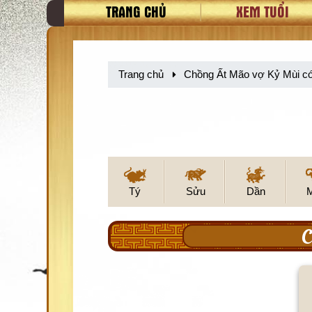
TRANG CHỦ
XEM TUỔI
Trang chủ
Chồng Ất Mão vợ Kỷ Mùi c
Tý
Sửu
Dần
C