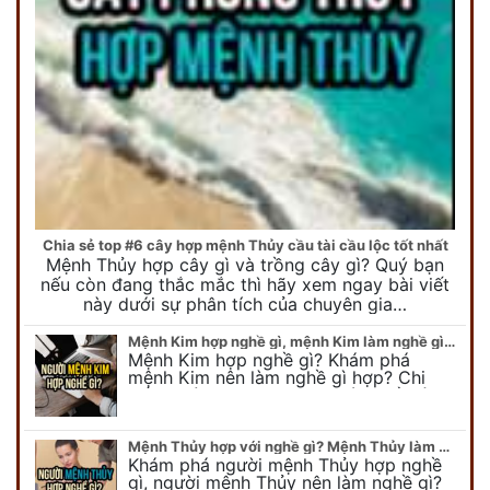
Chia sẻ top #6 cây hợp mệnh Thủy cầu tài cầu lộc tốt nhất
Mệnh Thủy hợp cây gì và trồng cây gì? Quý bạn
nếu còn đang thắc mắc thì hãy xem ngay bài viết
này dưới sự phân tích của chuyên gia…
Mệnh Kim hợp nghề gì, mệnh Kim làm nghề gì để #Phát Tài Lộc
Mệnh Kim hợp nghề gì? Khám phá
mệnh Kim nên làm nghề gì hợp? Chi
tiết người mang kim hợp với nghề gì sẽ
được bật bí trong bài viết…
Mệnh Thủy hợp với nghề gì? Mệnh Thủy làm nghề gì để #Ăn nên làm ra
Khám phá người mệnh Thủy hợp nghề
gì, người mệnh Thủy nên làm nghề gì?