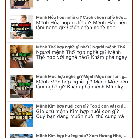
Chi tiết nghề hợp mệnh Thủy sẽ được
chuyên gia Phong Thủy Duy Linh bật…
Mệnh Hỏa hợp nghề gì? Cách chọn nghề hợp mệnh Hỏa hút nhiều tài lộc
Mệnh Hỏa hợp nghề gì? Mệnh Hảo nên
làm nghề gì? Cách chọn nghề hợp
mệnh Hỏa để hút nhiều tài lộc. Giúp
quý vị mệnh Hỏa chọn nghề hợp…
Mệnh Thổ hợp nghề gì nhất? Người mệnh Thổ kỵ nghề gì?
Người mệnh Thổ hợp nghề gì? Mệnh
Thổ hợp với nghề nào? Khám phá ngay
để chọn nghề hợp mệnh Thổ. Cũng như
biết được mệnh Thổ kỵ nghề gì?
Mệnh Mộc hợp nghề gì? Mệnh Mộc nên làm gì? Mệnh Mộc kỵ nghề nào?
Mệnh Mộc hợp nghề gì? Mệnh Mộc nên
làm nghề gì? Khám phá mệnh Mộc kỵ
nghề gì không nên làm. Xem ngay để
biết chính xác người mệnh Mộc…
Mệnh Kim hợp nuôi con gì? Top 2 con vật giúp gia chủ Phát tài phát lộc
Gia chủ mệnh Kim hợp nuôi con gì?
Quý bạn đang muốn nuôi thú cưng và
muốn chọn một con vật nuôi hợp
phong thủy. Chuyên gia phong thủy
Duy…
Mệnh Kim hợp hướng nào? Xem Hướng Nhà, Phòng ngủ, Làm việc hợp mệnh Kim