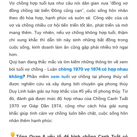
Vợ chồng hợp tuổi tựa như câu nói dân gian xưa “đồng vợ
đồng chồng tát biển Đông cũng cạn”, cuộc sống hôn nhân
theo đó hòa hợp, hạnh phúc và suôn sẻ. Công việc của cả
vợ và chồng nhiều cơ hội tiến triển tốt lên, phát triển và mở
mang thêm. Tuy nhiên, nếu vợ chồng không hợp tuổi, thậm
chí xung khắc thì dẫn tới nảy sinh những bất đồng trong
cuộc sống, kinh doanh làm ăn cũng gặp phải nhiều trở ngại
hơn.
Quý bạn đang thắc mắc và tìm kiếm những thông tin về xem
chồng 1970 vợ 1974 có hợp nhau
bói tuổi vợ chồng - Luận
không
?
Phần mềm
xem tuổi
vợ chồng tại phong thủy số
được nghiên cứu và xây dựng bởi chuyên gia phong thủy
Duy Linh luận giải sự hợp khắc của #5 yếu tố phong thủy. Từ
đó, đánh giá được mức độ hợp nhau của Chồng Canh Tuất
1970 vợ Giáp Dần 1974, cũng như cách hóa giải xung
khắc giúp tình cảm vợ chồng luôn bền chặt, cuộc sống hôn
nhân thêm hạnh phúc:
Tổng Quan 6 yếu tố để bình chồng Canh Tuất có