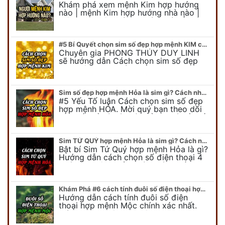
Khám phá xem mệnh Kim hợp hướng
nào | mệnh Kim hợp hướng nhà nào |
mệnh Kim kê giường hướng nào | mệnh
Kim làm việc hướng nào.... Tất…
#5 Bí Quyết chọn sim số đẹp hợp mệnh KIM chuẩn xác nhất
Chuyên gia PHONG THỦY DUY LINH
sẽ hướng dẫn Cách chọn sim số đẹp
hợp mệnh KIM. Mời quý bạn theo dõi
để có cái nhìn tổng quát về số…
Sim số đẹp hợp mệnh Hỏa là sim gì? Cách nhận biết sim đẹp hợp mệnh Hỏa
#5 Yếu Tố luận Cách chọn sim số đẹp
hợp mệnh HỎA. Mời quý bạn theo dõi
bài viết để có cái nhìn tổng quát về số
điện thoại đẹp…
Sim TỨ QUÝ hợp mệnh Hỏa là sim gì? Cách nhận biết sim tứ quý hợp mệnh Hỏa
Bật bí Sim Tứ Quý hợp mệnh Hỏa là gì?
Hướng dẫn cách chọn số điện thoại 4
quý hợp mệnh Hỏa chính xác nhất.
Cùng chuyên gia tại phongthuyso.vn…
Khám Phá #6 cách tính đuôi số điện thoại hợp mệnh Mộc
Hướng dẫn cách tính đuôi số điện
thoại hợp mệnh Mộc chính xác nhất.
Cách chọn đuôi sim điện thoại hợp
mệnh Mộc với #6 cách luận giải. Cùng