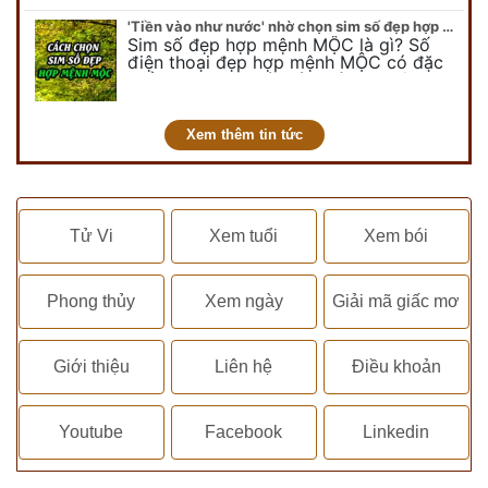
chuyên…
'Tiền vào như nước' nhờ chọn sim số đẹp hợp mệnh MỘC
Sim số đẹp hợp mệnh MỘC là gì? Số
điện thoại đẹp hợp mệnh MỘC có đặc
điểm ra sao? Dưới góc nhìn chuyên gia
PHONG THỦY DUY LINH, mới…
Xem thêm tin tức
Tử Vi
Xem tuổi
Xem bói
Phong thủy
Xem ngày
Giải mã giấc mơ
Giới thiệu
Liên hệ
Điều khoản
Youtube
Facebook
Linkedin