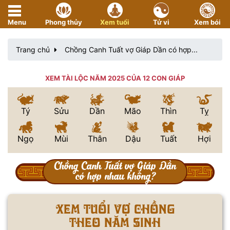
Menu
Phong thủy
Xem tuổi
Tử vi
Xem bói
Trang chủ
Chồng Canh Tuất vợ Giáp Dần có hợp...
XEM TÀI LỘC NĂM 2025 CỦA 12 CON GIÁP
Tý
Sửu
Dần
Mão
Thìn
Tỵ
Ngọ
Mùi
Thân
Dậu
Tuất
Hợi
Chồng Canh Tuất vợ Giáp Dần
có hợp nhau không?
Xem tuổi vợ chồng
theo năm sinh