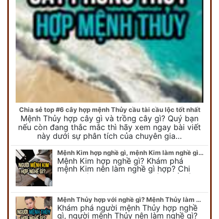
Chia sẻ top #6 cây hợp mệnh Thủy cầu tài cầu lộc tốt nhất
Mệnh Thủy hợp cây gì và trồng cây gì? Quý bạn
nếu còn đang thắc mắc thì hãy xem ngay bài viết
này dưới sự phân tích của chuyên gia…
Mệnh Kim hợp nghề gì, mệnh Kim làm nghề gì để #Phát Tài Lộc
Mệnh Kim hợp nghề gì? Khám phá
mệnh Kim nên làm nghề gì hợp? Chi
tiết người mang kim hợp với nghề gì sẽ
được bật bí trong bài viết…
Mệnh Thủy hợp với nghề gì? Mệnh Thủy làm nghề gì để #Ăn nên làm ra
Khám phá người mệnh Thủy hợp nghề
gì, người mệnh Thủy nên làm nghề gì?