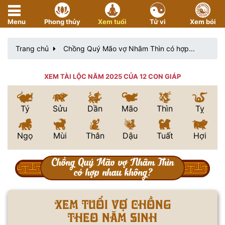
Menu
Phong thủy
Xem tuổi
Tử vi
Xem bói
Trang chủ
Chồng Quý Mão vợ Nhâm Thìn có hợp...
XEM TÀI LỘC NĂM 2025 CỦA 12 CON GIÁP
Tý
Sửu
Dần
Mão
Thìn
Tỵ
Ngọ
Mùi
Thân
Dậu
Tuất
Hợi
Chồng Quý Mão vợ Nhâm Thìn
có hợp nhau không?
Xem tuổi vợ chồng
theo năm sinh