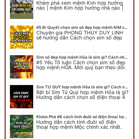
Khám phá xem mệnh Kim hợp hướng
nào | mệnh Kim hợp hướng nhà nào |
mệnh Kim kê giường hướng nào | mệnh
Kim làm việc hướng nào.... Tất…
#5 Bí Quyết chọn sim số đẹp hợp mệnh KIM chuẩn xác nhất
Chuyên gia PHONG THỦY DUY LINH
sẽ hướng dẫn Cách chọn sim số đẹp
hợp mệnh KIM. Mời quý bạn theo dõi
để có cái nhìn tổng quát về số…
Sim số đẹp hợp mệnh Hỏa là sim gì? Cách nhận biết sim đẹp hợp mệnh Hỏa
#5 Yếu Tố luận Cách chọn sim số đẹp
hợp mệnh HỎA. Mời quý bạn theo dõi
bài viết để có cái nhìn tổng quát về số
điện thoại đẹp…
Sim TỨ QUÝ hợp mệnh Hỏa là sim gì? Cách nhận biết sim tứ quý hợp mệnh Hỏa
Bật bí Sim Tứ Quý hợp mệnh Hỏa là gì?
Hướng dẫn cách chọn số điện thoại 4
quý hợp mệnh Hỏa chính xác nhất.
Cùng chuyên gia tại phongthuyso.vn…
Khám Phá #6 cách tính đuôi số điện thoại hợp mệnh Mộc
Hướng dẫn cách tính đuôi số điện
thoại hợp mệnh Mộc chính xác nhất.
Cách chọn đuôi sim điện thoại hợp
mệnh Mộc với #6 cách luận giải. Cùng