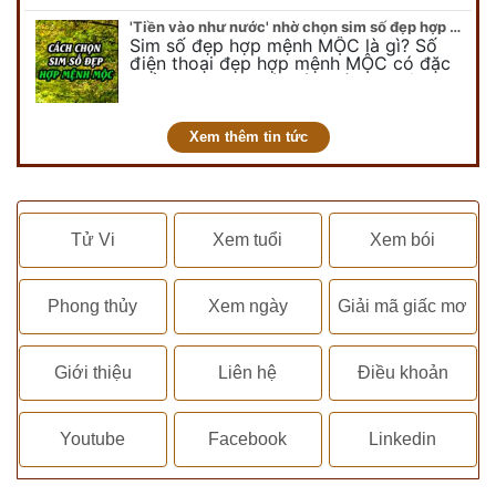
chuyên…
'Tiền vào như nước' nhờ chọn sim số đẹp hợp mệnh MỘC
Sim số đẹp hợp mệnh MỘC là gì? Số
điện thoại đẹp hợp mệnh MỘC có đặc
điểm ra sao? Dưới góc nhìn chuyên gia
PHONG THỦY DUY LINH, mới…
Xem thêm tin tức
Tử Vi
Xem tuổi
Xem bói
Phong thủy
Xem ngày
Giải mã giấc mơ
Giới thiệu
Liên hệ
Điều khoản
Youtube
Facebook
Linkedin