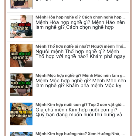
Chi tiết nghề hợp mệnh Thủy sẽ được
chuyên gia Phong Thủy Duy Linh bật…
Mệnh Hỏa hợp nghề gì? Cách chọn nghề hợp mệnh Hỏa hút nhiều tài lộc
Mệnh Hỏa hợp nghề gì? Mệnh Hảo nên
làm nghề gì? Cách chọn nghề hợp
mệnh Hỏa để hút nhiều tài lộc. Giúp
quý vị mệnh Hỏa chọn nghề hợp…
Mệnh Thổ hợp nghề gì nhất? Người mệnh Thổ kỵ nghề gì?
Người mệnh Thổ hợp nghề gì? Mệnh
Thổ hợp với nghề nào? Khám phá ngay
để chọn nghề hợp mệnh Thổ. Cũng như
biết được mệnh Thổ kỵ nghề gì?
Mệnh Mộc hợp nghề gì? Mệnh Mộc nên làm gì? Mệnh Mộc kỵ nghề nào?
Mệnh Mộc hợp nghề gì? Mệnh Mộc nên
làm nghề gì? Khám phá mệnh Mộc kỵ
nghề gì không nên làm. Xem ngay để
biết chính xác người mệnh Mộc…
Mệnh Kim hợp nuôi con gì? Top 2 con vật giúp gia chủ Phát tài phát lộc
Gia chủ mệnh Kim hợp nuôi con gì?
Quý bạn đang muốn nuôi thú cưng và
muốn chọn một con vật nuôi hợp
phong thủy. Chuyên gia phong thủy
Duy…
Mệnh Kim hợp hướng nào? Xem Hướng Nhà, Phòng ngủ, Làm việc hợp mệnh Kim