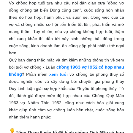
Vợ chồng hợp tuổi tựa như câu nói dân gian xưa “đồng vợ
đồng chồng tát biển Đông cũng cạn”, cuộc sống hôn nhân
theo đó hòa hợp, hạnh phúc và suôn sẻ. Công việc của cả
vợ và chồng nhiều cơ hội tiến triển tốt lên, phát triển và mở
mang thêm. Tuy nhiên, nếu vợ chồng không hợp tuổi, thậm
chí xung khắc thì dẫn tới nảy sinh những bất đồng trong
cuộc sống, kinh doanh làm ăn cũng gặp phải nhiều trở ngại
hơn.
Quý bạn đang thắc mắc và tìm kiếm những thông tin về xem
chồng 1963 vợ 1952 có hợp nhau
bói tuổi vợ chồng - Luận
không
?
Phần mềm
xem tuổi
vợ chồng tại phong thủy số
được nghiên cứu và xây dựng bởi chuyên gia phong thủy
Duy Linh luận giải sự hợp khắc của #5 yếu tố phong thủy. Từ
đó, đánh giá được mức độ hợp nhau của Chồng Quý Mão
1963 vợ Nhâm Thìn 1952, cũng như cách hóa giải xung
khắc giúp tình cảm vợ chồng luôn bền chặt, cuộc sống hôn
nhân thêm hạnh phúc:
Tổng Quan 6 yếu tố để bình chồng Quý Mão có hợp