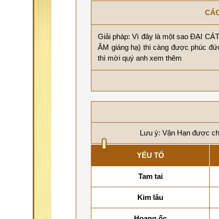
CÁC
Giải pháp: Vì đây là một sao ĐẠI C
ÂM giáng hạ) thì càng được phúc đứ
thì mời quý anh xem thêm
Lưu ý: Vận Hạn được chú
YẾU TỐ
Tam tai
Kim lâu
Hoang ốc