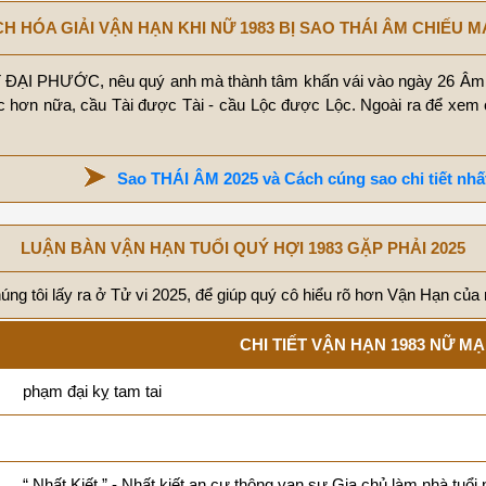
H HÓA GIẢI VẬN HẠN KHI NỮ 1983 BỊ SAO THÁI ÂM CHIẾU 
ÁT ĐẠI PHƯỚC, nêu quý anh mà thành tâm khấn vái vào ngày 26 Âm 
c hơn nữa, cầu Tài được Tài - cầu Lộc được Lộc. Ngoài ra để xem
Sao THÁI ÂM 2025 và Cách cúng sao chi tiết nhấ
LUẬN BÀN VẬN HẠN TUỔI QUÝ HỢI 1983 GẶP PHẢI 2025
ng tôi lấy ra ở Tử vi 2025, để giúp quý cô hiểu rõ hơn Vận Hạn của
CHI TIẾT VẬN HẠN 1983 NỮ M
phạm đại kỵ tam tai
“ Nhất Kiết ” - Nhất kiết an cư thông vạn sự Gia chủ làm nhà tuổi 