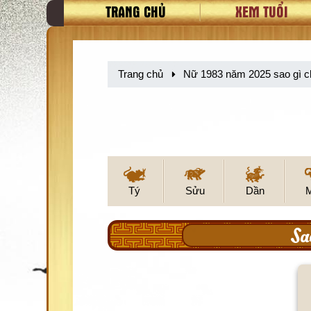
TRANG CHỦ
XEM TUỔI
Trang chủ
Nữ 1983 năm 2025 sao gì 
Tý
Sửu
Dần
Sa