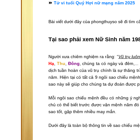
⏩
Tử vi tuổi Quý Hợi nữ mạng năm 2025
Bài viết dưới đây của phongthuyso sẽ đi tìm câ
Tại sao phải xem Nữ Sinh năm 19
Người xưa chiêm nghiệm ra rằng: “
Vũ trụ luô
Hạ
,
Thu
,
Đông
, chúng ta có ngày và đêm,...
dịch tuần hoàn của vũ trụ chính là sự thăng 
năm. Hiện tại có tất cả 9 ngôi sao chiếu mệ
sao này sẽ giúp cho chúng ta dự đoán được 
Mỗi ngôi sao chiếu mệnh đều có những ý ngh
chủ có thể biết trước được vận mệnh năm đó 
sao tốt, gặp thêm nhiều may mắn.
Dưới đây là toàn bộ thông tin về sao chiếu m