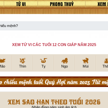
TỬ VI
PHONG THUỶ
XEM 
chiếu mệnh?
XEM TỬ VI CÁC TUỔI 12 CON GIÁP NĂM 2025
Mão
Thìn
Tỵ
Ngọ
Mùi
Th
o chiếu mệnh tuổi Quý Hợi năm 2025 Nữ m
Xem sao hạn theo tuổi 2026
Nhập đúng năm sinh âm lịch