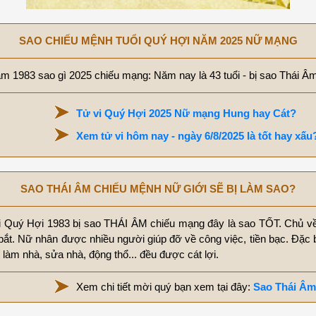
SAO CHIẾU MỆNH TUỔI QUÝ HỢI NĂM 2025 NỮ MẠNG
m 1983 sao gì 2025 chiếu mạng: Năm nay là 43 tuổi - bị sao Thái Â
Tử vi Quý Hợi 2025 Nữ mạng Hung hay Cát?
Xem tử vi hôm nay - ngày 6/8/2025 là tốt hay xấu
SAO THÁI ÂM CHIẾU MỆNH NỮ GIỚI SẼ BỊ LÀM SAO?
 Quý Hợi 1983 bị sao THÁI ÂM chiếu mạng đây là sao TỐT. Chủ v
bắt. Nữ nhân được nhiều người giúp đỡ về công việc, tiền bạc. Đặc b
làm nhà, sửa nhà, động thổ... đều được cát lợi.
Xem chi tiết mời quý bạn xem tại đây:
Sao Thái Âm