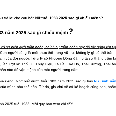
u trả lời cho câu hỏi:
Nữ tuổi 1983 2025 sao gì chiếu mệnh?
?
83 năm 2025 sao gì chiếu mệnh
n có sự biến dịch tuần hoàn, chính sự tuần hoàn này đã tác động lên vạ
 Con người cũng là một thực thể trong vũ trụ, không lý gì có thể trán
trầm của đời người. Tử vi lý số Phương Đông đã mô tả sự thăng trầm ki
nh, lần lượt là: Thổ Tú, Thủy Diệu, La Hầu, Kế Đô, Thái Dương, Thái 
phần nào đó vận mệnh của một người trong năm.
ĩa riêng. Nhờ biết được tuổi 1983 năm
2025
sao gì hay
Nữ Sinh năm
của mình như thế nào. Từ đó, gia chủ sẽ có kế hoạch cúng sao, hoặc
ệnh
2025
tuổi 1983. Mời quý bạn xem chi tiết!