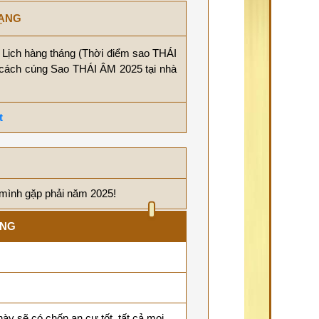
MẠNG
Lịch hàng tháng (Thời điểm sao THÁI
 cách cúng Sao THÁI ÂM 2025 tại nhà
t
 mình gặp phải năm 2025!
ẠNG
này sẽ có chốn an cư tốt, tất cả mọi