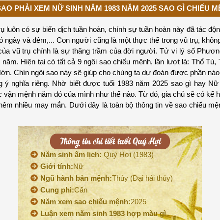
SAO PHẢI XEM NỮ SINH NĂM 1983 NĂM 2025 SAO GÌ CHIẾU 
 luôn có sự biến dịch tuần hoàn, chính sự tuần hoàn này đã tác động
ngày và đêm,... Con người cũng là một thực thể trong vũ trụ, không
của vũ trụ chính là sự thăng trầm của đời người. Tử vi lý số Phư
 năm. Hiện tại có tất cả 9 ngôi sao chiếu mệnh, lần lượt là: Thổ T
ớn. Chín ngôi sao này sẽ giúp cho chúng ta dự đoán được phần nào
 ý nghĩa riêng. Nhờ biết được tuổi 1983 năm 2025 sao gì hay N
c vận mệnh năm đó của mình như thế nào. Từ đó, gia chủ sẽ có kế h
thêm nhiều may mắn. Dưới đây là toàn bộ thông tin về sao chiếu m
Thông tin chi tiết tuổi Quý Hợi
Năm sinh âm lịch:
Quý Hợi (1983)
Giới tính:
Nữ
Ngũ hành bản mệnh:
Thủy (Đại hải thủy)
Cung phi:
Cấn
Năm xem sao chiếu mệnh:
2025
Luận xem năm sinh 1983 hợp màu gì