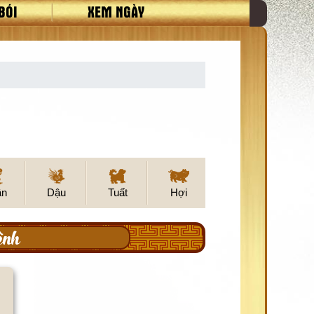
BÓI
XEM NGÀY
ân
Dậu
Tuất
Hợi
ệnh