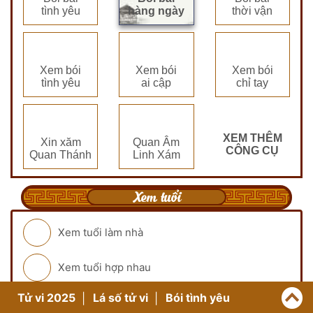
tình yêu
hàng ngày
thời vận
Xem bói
Xem bói
Xem bói
tình yêu
ai cập
chỉ tay
XEM THÊM
Xin xăm
Quan Âm
CÔNG CỤ
Quan Thánh
Linh Xám
Xem tuổi
Xem tuổi làm nhà
Xem tuổi hợp nhau
Tử vi 2025
Lá số tử vi
Bói tình yêu
Cung mệnh theo tuổi