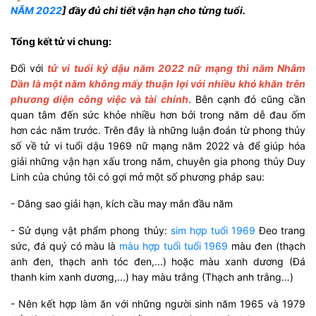
NĂM 2022
] đầy đủ chi tiết vận hạn cho từng tuổi.
Tổng kết tử vi chung:
Đối với
tử vi tuổi kỷ dậu năm 2022 nữ mạng thì năm Nhâm
Dần là một năm không mấy thuận lợi với nhiều khó khăn trên
phương diện công việc và tài chính
. Bên cạnh đó cũng cần
quan tâm đến sức khỏe nhiều hơn bởi trong năm dễ đau ốm
hơn các năm trước. Trên đây là những luận đoán từ phong thủy
số về tử vi tuổi dậu 1969 nữ mạng năm 2022 và để giúp hóa
giải những vận hạn xấu trong năm, chuyên gia phong thủy Duy
Linh của chúng tôi có gợi mở một số phương pháp sau:
- Dâng sao giải hạn, kích cầu may mắn đầu năm
- Sử dụng vật phẩm phong thủy:
sim hợp tuổi 1969
Đeo trang
sức, đá quý có màu là
màu hợp tuổi tuổi 1969
màu đen (thạch
anh đen, thạch anh tóc đen,...) hoặc màu xanh dương (Đá
thanh kim xanh dương,...) hay màu trắng (Thạch anh trắng…)
- Nên kết hợp làm ăn với những người sinh năm 1965 và 1979