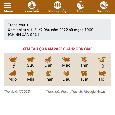
Menu
Xem tuổi
Phong thủy
Tử vi
Xem bói
Trang chủ
Xem bói tử vi tuổi Kỷ Dậu năm 2022 nữ mạng 1969
[CHÍNH XÁC 99%]
XEM TÀI LỘC NĂM 2025 CỦA 12 CON GIÁP
Tý
Sửu
Dần
Mão
Thìn
Tỵ
Ngọ
Mùi
Thân
Dậu
Tuất
Hợi
Thứ 5, 6/7/2023
Theo dõi PhongThuySo