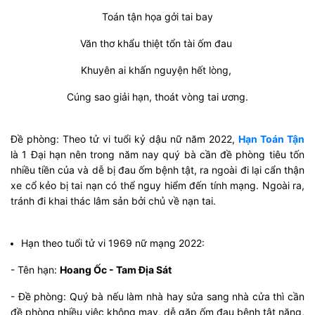
Toán tận họa gởi tai bay
Văn thơ khẩu thiệt tổn tài ốm đau
Khuyên ai khấn nguyện hết lòng,
Cúng sao giải hạn, thoát vòng tai ương.
Đề phòng: Theo tử vi tuổi kỷ dậu nữ năm 2022,
Hạn Toán Tận
là 1 Đại hạn nên trong năm nay quý bà cần đề phòng tiêu tốn
nhiều tiền của và dễ bị đau ốm bệnh tật, ra ngoài đi lại cẩn thận
xe cổ kẻo bị tai nạn có thể nguy hiểm đến tính mạng. Ngoài ra,
tránh đi khai thác lâm sản bởi chủ về nạn tai.
Hạn theo tuổi tử vi 1969 nữ mạng 2022:
- Tên hạn:
Hoang Ốc - Tam Địa Sát
- Đề phòng: Quý bà nếu làm nhà hay sửa sang nhà cửa thì cần
đề phòng nhiều việc không may, dễ gặp ốm đau bệnh tật nặng,