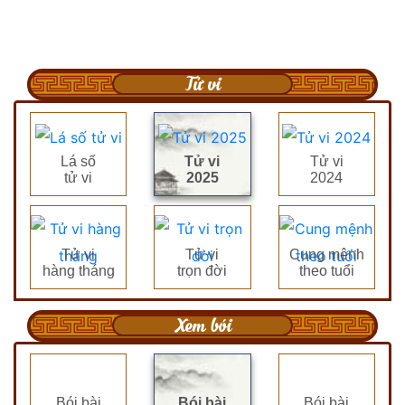
Tử vi
Lá số
Tử vi
Tử vi
tử vi
2025
2024
Tử vi
Tử vi
Cung mệnh
hàng tháng
trọn đời
theo tuổi
Xem bói
Bói bài
Bói bài
Bói bài