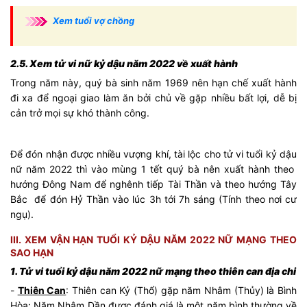
Xem tuổi vợ chồng
2.5. Xem tử vi nữ kỷ dậu năm 2022 về xuất hành
Trong năm này, quý bà sinh năm 1969 nên hạn chế xuất hành
đi xa để ngoại giao làm ăn bởi chủ về gặp nhiều bất lợi, dễ bị
cản trở mọi sự khó thành công.
Để đón nhận được nhiều vượng khí, tài lộc cho tử vi tuổi kỷ dậu
nữ năm 2022 thì vào mùng 1 tết quý bà nên xuất hành theo
hướng Đông Nam để nghênh tiếp Tài Thần và theo hướng Tây
Bắc để đón Hỷ Thần vào lúc 3h tới 7h sáng (Tính theo nơi cư
ngụ).
III. XEM VẬN HẠN TUỔI KỶ DẬU NĂM 2022 NỮ MẠNG THEO
SAO HẠN
1. Tử vi tuổi kỷ dậu năm 2022 nữ mạng theo thiên can địa chi
-
Thiên Can
: Thiên can Kỷ (Thổ) gặp năm Nhâm (Thủy) là Bình
Hòa: Năm Nhâm Dần được đánh giá là một năm bình thường về