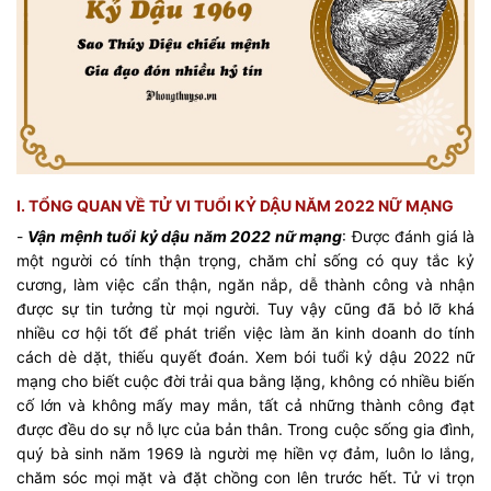
I. TỔNG QUAN VỀ TỬ VI TUỔI KỶ DẬU NĂM 2022 NỮ MẠNG
-
Vận mệnh tuổi kỷ dậu năm 2022 nữ mạng
: Được đánh giá là
một người có tính thận trọng, chăm chỉ sống có quy tắc kỷ
cương, làm việc cẩn thận, ngăn nắp, dễ thành công và nhận
được sự tin tưởng từ mọi người. Tuy vậy cũng đã bỏ lỡ khá
nhiều cơ hội tốt để phát triển việc làm ăn kinh doanh do tính
cách dè dặt, thiếu quyết đoán. Xem bói tuổi kỷ dậu 2022 nữ
mạng cho biết cuộc đời trải qua bằng lặng, không có nhiều biến
cố lớn và không mấy may mắn, tất cả những thành công đạt
được đều do sự nỗ lực của bản thân. Trong cuộc sống gia đình,
quý bà sinh năm 1969 là người mẹ hiền vợ đảm, luôn lo lắng,
chăm sóc mọi mặt và đặt chồng con lên trước hết. Tử vi trọn