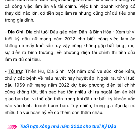
cả công việc làm ăn và tài chính. Việc kinh doanh không có
thay đổi nào lớn, có tiền bạc làm ra nhưng cũng chỉ đủ tiêu pha
trong gia đình.
-
Địa Chi
: Địa chi tuổi Dậu gặp năm Dần là Bình Hòa - Xem tử vi
tuổi kỷ dậu nữ mạng năm 2022 cho biết công việc làm ăn
không có mấy khởi sắc tuy vậy cũng không gặp bất lợi gì, mọi
sự diễn ra bình thường. Về phương diện tài chính thì tiền của
làm ra đủ chi tiêu.
-
Tứ trụ
: Thiên Hư, Địa Sinh: Một năm chủ về sức khỏe kém,
chú ý các bệnh về máu huyết hay huyết áp. Ngoài ra, tử vi tuổi
dậu 1969 nữ mạng năm 2022 dự báo phương diện tài chính
cũng không tốt, tiền bạc hao tốn nhiều khi ra ngoài làm ăn kết
giao bạn bè, vì thế cần thận trọng khi đầu tư bất kỳ khoản vốn
nào vào kinh doanh buôn bán. Tuy nhiên, trong gia đạo lại có
nhiều tin vui hoan hỷ về có thêm con thêm cháu.
Tuổi hợp xông nhà năm 2022 cho tuổi Kỷ Dậu