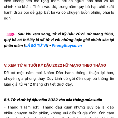
việc không nên mở rộng thêm bởi có người phá hoại và tài
chính khó khăn. Thêm vào đó, trong năm quý bà hạn chế xuất
hành đi xa bởi dễ gặp bất lợi và có chuyện buồn phiền, phải lo
nghĩ.
Sau khi xem xong, tử vi Kỷ Dậu 2022 nữ mạng 1969,
​
quý bà có thể lấy lá số tử vi với những luận giải chính xác tại
phần mềm [
LÁ SỐ TỬ VI
] -
Phongthuyso.vn
V. XEM TỬ VI TUỔI KỶ DẬU 2022 NỮ MẠNG THEO THÁNG
Để có một năm mới Nhâm Dần hanh thông, thuận lợi hơn,
chuyên gia phong thủy Duy Linh có gửi đến quý bà thông tin
luận giải tử vi 12 tháng chi tiết dưới đây.
5.1. Tử vi nữ kỷ dậu năm 2022 vào các tháng mùa xuân
- Tháng 1 (âm lịch): Tháng đầu xuân nhưng quý bà lại gặp
nhiều chuyện buồn phiền, không vui đến từ gia đình, tình cảm