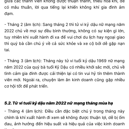
giữa các thành viên không được thuận thành, thiếu hòa khí, dễ
có mâu thuẫn, lời qua tiếng lại khiến không khí gia đình ảm
đạm.
- Tháng 2 (âm lịch): Sang tháng 2 thì tử vi kỷ dậu nữ mạng năm
2022 chủ về mọi sự đều bình thường, không có sự kiện gì lớn,
tuy nhiên khi xuất hành đi xa để vui chơi du lịch hay ngoại giao
thì quý bà cần chú ý về cả sức khỏe và xe cộ bởi dễ gặp nạn
tai.
- Tháng 3 (âm lịch): Tháng này tử vi tuổi kỷ dậu 1969 nữ mạng
năm 2022 của quý bà tuổi Kỷ Dậu có nhiều khởi sắc mới, chủ về
tình cảm gia đinh được cải thiện lại có tin vui hỷ tín thêm thành
viên mới. Ngoài ra, chuyện làm ăn kinh doanh cũng gặp nhiều
cơ hội tốt để phát triển.
5.2. Tử vi tuổi kỷ dậu năm 2022 nữ mạng tháng mùa hạ
- Tháng 4 (âm lịch): Điều cần đặc biệt chú ý trong tháng này
chính là khí xuất hành đi xem sẽ không được thuận lợi, dễ bị ốm
đau, ảnh hưởng đến hiệu suất và hiệu quả của việc kinh doanh