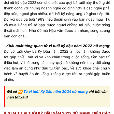
đời nữ kỷ dậu 2022 còn cho biết các quý bà tuổi này thường dễ
thành công với những ngành nghề cố định hơn là các nghề phải
tiếp xúc, ngoại giao nhiều, đòi hỏi kỹ năng ứng xử giao tiếp tốt.
Đối với quý bà tuổi 1969, nếu thuận sinh vào ban ngày mùa Thu
và mùa Đông thì sẽ gặp được người chồng tài giỏi, cuộc sống
thoải mái hơn. Nhờ đó mà Hậu vận được an nhàn, sung sướng
bên con cháu.
-
Khái quát tổng quan tử vi tuổi kỷ dậu năm 2022 nữ mạng
:
Đối với tuổi Quý bà Kỷ Dậu năm 2022 là một năm không được
tốt gặp nhiều bất lợi và khó khăn trong cuộc sống, tiền bạc thì
thiếu hụt, vì thế trong năm nay quý bà không nên thay đổi công
việc làm ăn cũng như đầu tư tiền bạc, về sức khỏe phải chú ý
bệnh về huyết áp ăn uống không được tốt, ra ngoài gặp buồn
phiền.
Đã có ⏩
Tử vi tuổi Kỷ Dậu năm 2024 nữ mạng
chi tiết vận
hạn tốt xấu!
II. XEM TỬ VI TUỔI KỶ DẬU NĂM 2022 NỮ MẠNG TRÊN CÁC