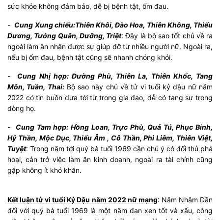
sức khỏe không đảm bảo, dễ bị bệnh tật, ốm đau.
-
Cung Xung chiếu:Thiên Khôi, Đào Hoa, Thiên Không, Thiếu
Dương, Tướng Quân, Dưỡng, Triệt
: Đây là bộ sao tốt chủ về ra
ngoài làm ăn nhận được sự giúp đỡ từ nhiều người nữ. Ngoài ra,
nếu bị ốm đau, bệnh tật cũng sẽ nhanh chóng khỏi.
-
Cung Nhị hợp: Đường Phù, Thiên La, Thiên Khốc, Tang
Môn, Tuần, Thai:
Bộ sao này chủ về tử vi tuổi kỷ dậu nữ năm
2022 có tin buồn đưa tới từ trong gia đạo, dễ có tang sự trong
dòng họ.
-
Cung Tam hợp: Hồng Loan, Trực Phù, Quả Tú, Phục Binh,
Hỷ Thần, Mộc Dục, Thiếu Âm , Cô Thần, Phi Liêm, Thiên Việt,
Tuyệt
: Trong năm tới quý bà tuổi 1969 cần chú ý có đối thủ phá
hoại, cản trở việc làm ăn kinh doanh, ngoài ra tài chính cũng
gặp không ít khó khăn.
Kết luận tử vi tuổi Kỷ Dậu năm 2022 nữ mạng
: Năm Nhâm Dần
đối với quý bà tuổi 1969 là một năm đan xen tốt và xấu, công