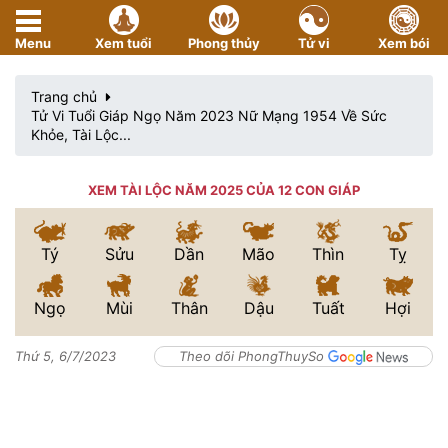
Menu
Xem tuổi
Phong thủy
Tử vi
Xem bói
Trang chủ
Tử Vi Tuổi Giáp Ngọ Năm 2023 Nữ Mạng 1954 Về Sức
Khỏe, Tài Lộc...
XEM TÀI LỘC NĂM 2025 CỦA 12 CON GIÁP
Tý
Sửu
Dần
Mão
Thìn
Tỵ
Ngọ
Mùi
Thân
Dậu
Tuất
Hợi
Thứ 5, 6/7/2023
Theo dõi PhongThuySo