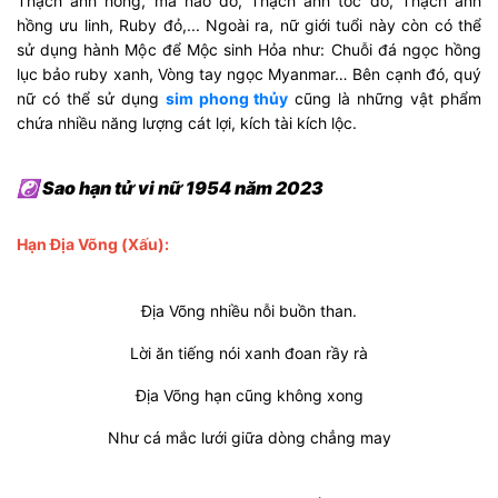
Thạch anh hồng, mã não đỏ, Thạch anh tóc đỏ, Thạch anh
hồng ưu linh, Ruby đỏ,... Ngoài ra, nữ giới tuổi này còn có thể
sử dụng hành Mộc để Mộc sinh Hỏa như: Chuỗi đá ngọc hồng
lục bảo ruby xanh, Vòng tay ngọc Myanmar… Bên cạnh đó, quý
nữ có thể sử dụng
sim phong thủy
cũng là những vật phẩm
chứa nhiều năng lượng cát lợi, kích tài kích lộc.
☯ Sao hạn tử vi nữ 1954 năm 2023
Hạn Địa Võng (Xấu):
Địa Võng nhiều nỗi buồn than.
Lời ăn tiếng nói xanh đoan rầy rà
Ðịa Võng hạn cũng không xong
Như cá mắc lưới giữa dòng chẳng may