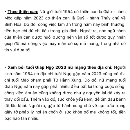
-
Theo thiên can:
Nữ giới tuổi 1954 có thiên can là Giáp - hành
Mộc gặp năm 2023 có thiên can là Quý - hành Thủy chủ về
Bình Hòa. Do đó, công việc làm ăn trong năm nay bình thường,
tiền bạc chỉ đủ chi tiêu trong gia đình. Ngoài ra, nhờ ngũ hành
của thiên can được nuôi dưỡng nên vận số tốt được quý nhân
giúp đỡ mà công việc may mắn có sự mở mang, trong nhà có
tin vui đưa tới.
-
Xem bói tuổi Giáp Ngọ 2023 nữ mạng theo địa chi:
Người
sinh năm 1954 có địa chi tuổi Ngọ gặp năm 2023 cũng có địa
chi tuổi Mão phạm phải Tứ Hành Xung. Do đó, nữ mạng tuổi
Giáp Ngọ năm nay gặp phải nhiều điều bất lợi trong cuộc sống,
công việc làm ăn cũng không được như ý nguyện lại dễ xảy ra
thay đổi xấu. Thêm vào đó, sức khỏe yếu kém, dễ ốm đau bệnh
tật lâu khỏi. Ngoài ra, gặp tứ hành xung chủ về cực xấu trong
giấy tờ pháp lý nơi ăn chốn ở, sức khỏe bố mẹ không tốt, tiền
bạc hao tán nhiều.