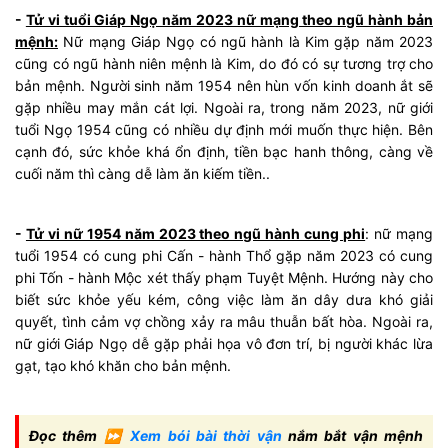
-
Tử vi tuổi Giáp Ngọ năm 2023 nữ mạng theo ngũ hành bản
mệnh:
Nữ mạng Giáp Ngọ có ngũ hành là Kim gặp năm 2023
cũng có ngũ hành niên mệnh là Kim, do đó có sự tương trợ cho
bản mệnh. Người sinh năm 1954 nên hùn vốn kinh doanh ắt sẽ
gặp nhiều may mắn cát lợi. Ngoài ra, trong năm 2023, nữ giới
tuổi Ngọ 1954 cũng có nhiều dự định mới muốn thực hiện. Bên
cạnh đó, sức khỏe khá ổn định, tiền bạc hanh thông, càng về
cuối năm thì càng dễ làm ăn kiếm tiền..
-
Tử vi nữ 1954 năm 2023 theo ngũ hành cung phi
: nữ mạng
tuổi 1954 có cung phi Cấn - hành Thổ gặp năm 2023 có cung
phi Tốn - hành Mộc xét thấy phạm Tuyệt Mệnh. Hướng này cho
biết sức khỏe yếu kém, công việc làm ăn dây dưa khó giải
quyết, tình cảm vợ chồng xảy ra mâu thuẫn bất hòa. Ngoài ra,
nữ giới Giáp Ngọ dễ gặp phải họa vô đơn trí, bị người khác lừa
gạt, tạo khó khăn cho bản mệnh.
Đọc thêm ⏩
Xem bói bài thời vận
nắm bắt vận mệnh