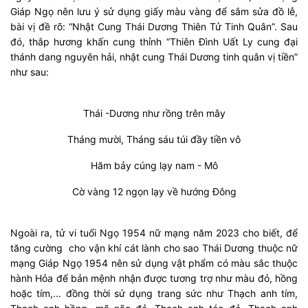
Giáp Ngọ nên lưu ý sử dụng giấy màu vàng để sắm sửa đồ lễ,
bài vị đề rõ: “Nhật Cung Thái Dương Thiên Tử Tinh Quân”. Sau
đó, thắp hương khấn cung thỉnh “Thiên Đình Uất Ly cung đại
thánh dang nguyên hải, nhật cung Thái Dương tinh quân vị tiền”
như sau:
Thái -Dương như rồng trên mây
Tháng mười, Tháng sáu túi đầy tiền vô
Hăm bảy cúng lạy nam - Mô
Cờ vàng 12 ngọn lạy về hướng Đông
Ngoài ra, tử vi tuổi Ngọ 1954 nữ mạng năm 2023 cho biết, để
tăng cường cho vận khí cát lành cho sao Thái Dương thuộc nữ
mạng Giáp Ngọ 1954 nên sử dụng vật phẩm có màu sắc thuộc
hành Hỏa để bản mệnh nhận được tương trợ như màu đỏ, hồng
hoặc tím,... đồng thời sử dụng trang sức như Thạch anh tím,