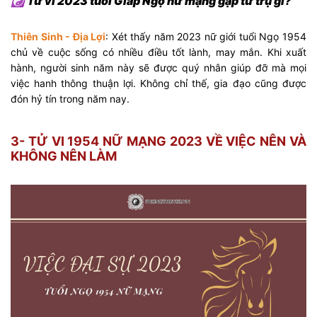
☯ Tử vi 2023 tuổi Giáp Ngọ nữ mạng gặp tứ trụ gì?
Thiên Sinh - Địa Lợi
: Xét thấy năm 2023 nữ giới tuổi Ngọ 1954
chủ về cuộc sống có nhiều điều tốt lành, may mắn. Khi xuất
hành, người sinh năm này sẽ được quý nhân giúp đỡ mà mọi
việc hanh thông thuận lợi. Không chỉ thế, gia đạo cũng được
đón hỷ tín trong năm nay.
3- TỬ VI 1954 NỮ MẠNG 2023 VỀ VIỆC NÊN VÀ
KHÔNG NÊN LÀM