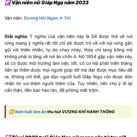
☯ Vận niên nữ Giáp Ngọ năm 2023
Vận niên:
Dương Hồi Ngàn ⇒ Tốt
Giải nghĩa:
Ý nghĩa của vận niên này là Dê được thả về núi
rừng mang ý nghĩa rất tốt chỉ dê được trở về với núi rừng gần
gũi với thiên nhiên, tự do chạy nhảy, thỏa chí tang bồng mà
không phải lo lắng về nơi ăn chốn ở. Nữ 1954 gặp vận niên này
sẽ có được môi trường làm việc tốt, có cơ hội phát triển thăng
tiến lại thêm được mọi người giúp đỡ mà đạt được mục tiêu đề
ra. Không chỉ thế, gia đạo người tuổi Giáp Ngọ còn được đón
nhận tin vui thêm người thêm của. Tuy nhiên, nên chú ý đi lại
cẩn thận, tiền bạc hao tán, đề phòng mất trộm.
⏩
Xem tuổi làm ăn
thu hút VƯỢNG KHÍ HANH THÔNG