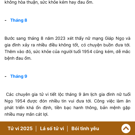
không hòa thuận, sức khỏe kém hay đau ốm.
-
Tháng 8
Bước sang tháng 8 năm 2023 xét thấy nữ mạng Giáp Ngọ và
gia đình xảy ra nhiều điều không tốt, có chuyện buồn đưa tới.
Thêm vào đó, sức khỏe của người tuổi 1954 cũng kém, dễ mắc
bệnh đau ốm.
-
Tháng 9
Các chuyên gia tử vi tiết lộc tháng 9 âm lịch gia đình nữ tuổi
Ngọ 1954 được đón nhiều tin vui đưa tới. Công việc làm ăn
phát triển khá ổn định, tiền bạc hanh thông, bản mệnh gặp
nhiều may mắn cát lợi.
Tử vi 2025
Lá số tử vi
Bói tình yêu
-
Tháng 10