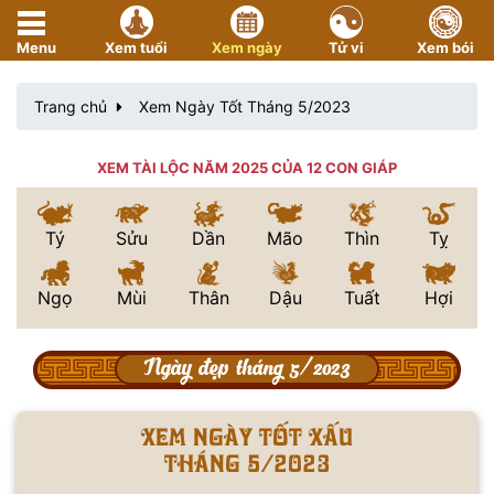
Menu
Xem tuổi
Xem ngày
Tử vi
Xem bói
Trang chủ
Xem Ngày Tốt Tháng 5/2023
XEM TÀI LỘC NĂM 2025 CỦA 12 CON GIÁP
Tý
Sửu
Dần
Mão
Thìn
Tỵ
Ngọ
Mùi
Thân
Dậu
Tuất
Hợi
Ngày đẹp tháng 5/2023
Xem ngày tốt xấu
tháng 5/2023