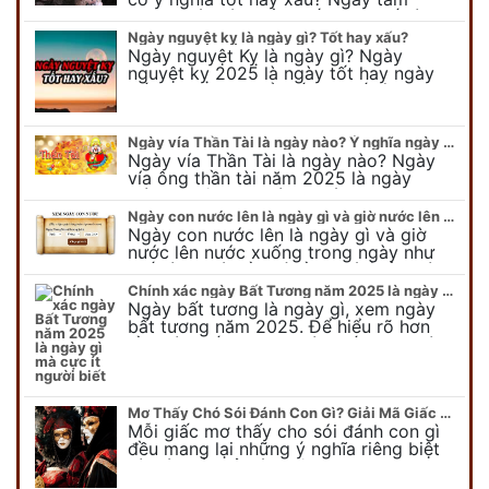
nương sát có nguồn gốc như thế nào?
Cần kiêng kỵ điều gì khi…
Ngày nguyệt kỵ là ngày gì? Tốt hay xấu?
Ngày nguyệt Kỵ là ngày gì? Ngày
nguyệt kỵ 2025 là ngày tốt hay ngày
xấu, xem ngay để biết chi tiết ý nghĩa
ngày nguyệt kỵ cũng như nguồn…
Ngày vía Thần Tài là ngày nào? Ý nghĩa ngày vía Thần Tài năm 2025
Ngày vía Thần Tài là ngày nào? Ngày
vía ông thần tài năm 2025 là ngày
mùng 10 âm lịch hàng tháng. Tại sao
trong ngày này, tất cả mọi…
Ngày con nước lên là ngày gì và giờ nước lên nước xuống trong ngày?
Ngày con nước lên là ngày gì và giờ
nước lên nước xuống trong ngày như
thế nào? Có điều gì cần chú ý về ngày
con nước lên? Đừng…
Chính xác ngày Bất Tương năm 2025 là ngày gì mà cực ít người biết
Ngày bất tương là ngày gì, xem ngày
bất tương năm 2025. Để hiểu rõ hơn
về ngày bất tương, ngày bất tương là
ngày gì mời quý bạn tham…
Mơ Thấy Chó Sói Đánh Con Gì? Giải Mã Giấc Mơ Bí Ẩn
Mỗi giấc mơ thấy cho sói đánh con gì
đều mang lại những ý nghĩa riêng biệt
và có thể phản ánh tâm trạng, suy nghĩ
của chúng ta.