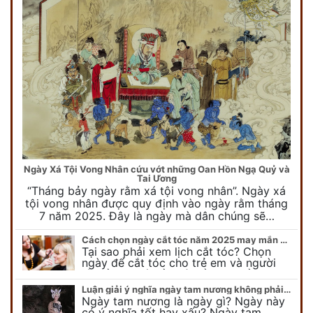
Ngày Xá Tội Vong Nhân cứu vớt những Oan Hồn Ngạ Quỷ và
Tai Ương
“Tháng bảy ngày rằm xá tội vong nhân”. Ngày xá
tội vong nhân được quy định vào ngày rằm tháng
7 năm 2025. Đây là ngày mà dân chúng sẽ…
Cách chọn ngày cắt tóc năm 2025 may mắn cho cả trẻ em và người lớn
Tại sao phải xem lịch cắt tóc? Chọn
ngày để cắt tóc cho trẻ em và người
lớn cần lưu ý điều gì để gặp nhiều may
mắn ? Khi…
Luận giải ý nghĩa ngày tam nương không phải ai cũng biết
Ngày tam nương là ngày gì? Ngày này
có ý nghĩa tốt hay xấu? Ngày tam