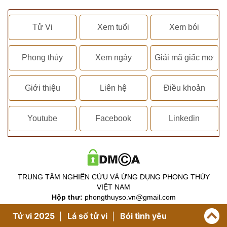
Tử Vi
Xem tuổi
Xem bói
Phong thủy
Xem ngày
Giải mã giấc mơ
Giới thiệu
Liên hệ
Điều khoản
Youtube
Facebook
Linkedin
TRUNG TÂM NGHIÊN CỨU VÀ ỨNG DỤNG PHONG THỦY
VIỆT NAM
Hộp thư:
phongthuyso.vn@gmail.com
Số 27 Tô Vĩnh Diện - Thanh Xuân - Hà Nội
Tử vi 2025
Lá số tử vi
Bói tình yêu
Map:
https://g.page/phongthuyso