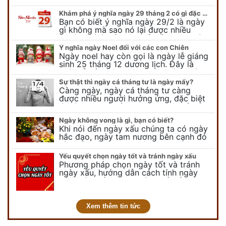
Khám phá ý nghĩa ngày 29 tháng 2 có gì đặc biệt?
Bạn có biết ý nghĩa ngày 29/2 là ngày
gì không mà sao nó lại được nhiều
người chú ý đến vậy. Tất cả mọi người
đều cho rằng đây…
Ý nghĩa ngày Noel đối với các con Chiên
Ngày noel hay còn gọi là ngày lễ giáng
sinh 25 tháng 12 dương lịch. Đây là
ngày lễ của bên thiên chúa giáo, ngày
lễ thiên chúa giáng sinh,…
Sự thật thì ngày cá tháng tư là ngày mấy?
Càng ngày, ngày cá tháng tư càng
được nhiều người hưởng ứng, đặc biệt
là các bạn trẻ bởi họ sẽ nghĩ ra đủ trò
vui chơi, tinh nghịch, hài…
Ngày không vong là gì, bạn có biết?
Khi nói đến ngày xấu chúng ta có ngày
hắc đạo, ngày tam nương bên cạnh đó
còn có ngày không vong. Tuy nhiên khi
nói đến ngày không vong…
Yếu quyết chọn ngày tốt và tránh ngày xấu
Phương pháp chọn ngày tốt và tránh
ngày xấu, hướng dẫn cách tính ngày
tốt, ngày xấu trong tháng để tiến hành
kết hôn, động thổ, nhập trạch, khai
trương,...
Xem thêm tin tức