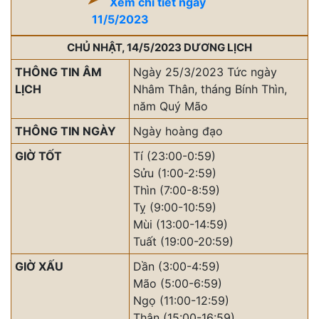
Xem chi tiết ngày
11/5/2023
CHỦ NHẬT, 14/5/2023 DƯƠNG LỊCH
THÔNG TIN ÂM
Ngày 25/3/2023 Tức ngày
LỊCH
Nhâm Thân, tháng Bính Thìn,
năm Quý Mão
THÔNG TIN NGÀY
Ngày hoàng đạo
GIỜ TỐT
Tí (23:00-0:59)
Sửu (1:00-2:59)
Thìn (7:00-8:59)
Tỵ (9:00-10:59)
Mùi (13:00-14:59)
Tuất (19:00-20:59)
GIỜ XẤU
Dần (3:00-4:59)
Mão (5:00-6:59)
Ngọ (11:00-12:59)
Thân (15:00-16:59)