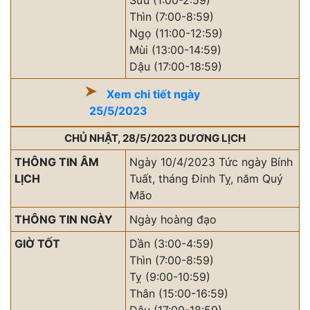
Sửu (1:00-2:59)
Thìn (7:00-8:59)
Ngọ (11:00-12:59)
Mùi (13:00-14:59)
Dậu (17:00-18:59)
Xem chi tiết ngày
25/5/2023
CHỦ NHẬT, 28/5/2023 DƯƠNG LỊCH
THÔNG TIN ÂM
Ngày 10/4/2023 Tức ngày Bính
LỊCH
Tuất, tháng Đinh Tỵ, năm Quý
Mão
THÔNG TIN NGÀY
Ngày hoàng đạo
GIỜ TỐT
Dần (3:00-4:59)
Thìn (7:00-8:59)
Tỵ (9:00-10:59)
Thân (15:00-16:59)