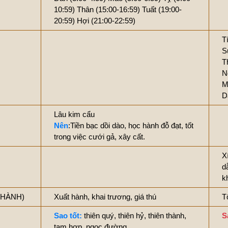
10:59)
Thân (15:00-16:59)
Tuất (19:00-
20:59)
Hợi (21:00-22:59)
T
S
T
N
M
D
Lâu kim cẩu
Nên
:Tiền bạc dồi dào, học hành đỗ đạt, tốt
trong việc cưới gả, xây cất.
X
d
k
 THÀNH)
Xuất hành, khai trương, giá thú
T
Sao tốt:
thiên quý, thiên hỷ, thiên thành,
S
tam hợp, ngọc đường