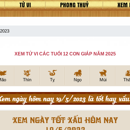
TỬ VI
PHONG THUỶ
XEM 
/2023
XEM TỬ VI CÁC TUỔI 12 CON GIÁP NĂM 2025
Mão
Thìn
Tỵ
Ngọ
Mùi
Th
Xem ngày hôm nay 19/5/2023 là tốt hay xấu
Xem ngày tốt xấu hôm nay
19/5/2023