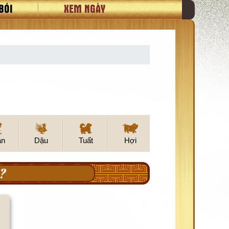
BÓI
XEM NGÀY
ân
Dậu
Tuất
Hợi
?