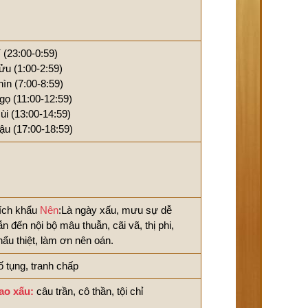
í (23:00-0:59)
ửu (1:00-2:59)
hìn (7:00-8:59)
gọ (11:00-12:59)
ùi (13:00-14:59)
ậu (17:00-18:59)
ích khẩu
Nên
:Là ngày xấu, mưu sự dễ
ẫn đến nội bộ mâu thuẫn, cãi vã, thị phi,
hẩu thiệt, làm ơn nên oán.
ố tụng, tranh chấp
ao xấu:
câu trần, cô thần, tội chỉ