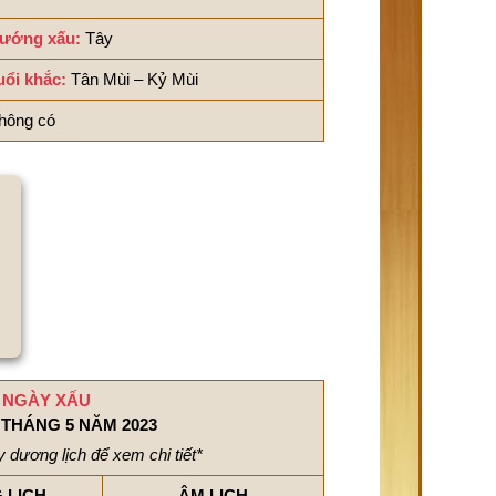
ướng xấu:
Tây
uổi khắc:
Tân Mùi – Kỷ Mùi
hông có
NGÀY XẤU
THÁNG 5 NĂM 2023
 dương lịch để xem chi tiết*
 LỊCH
ÂM LỊCH