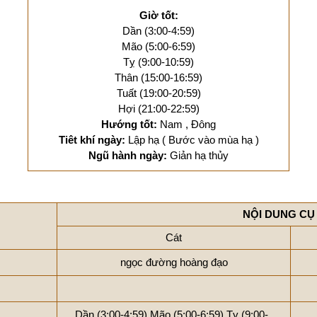
Giờ tốt:
Dần (3:00-4:59)
Mão (5:00-6:59)
Tỵ (9:00-10:59)
Thân (15:00-16:59)
Tuất (19:00-20:59)
Hợi (21:00-22:59)
Hướng tốt:
Nam , Đông
Tiêt khí ngày:
Lập hạ ( Bước vào mùa hạ )
Ngũ hành ngày:
Giản hạ thủy
NỘI DUNG CỤ
Cát
ngọc đường hoàng đạo
Dần (3:00-4:59)
Mão (5:00-6:59)
Tỵ (9:00-