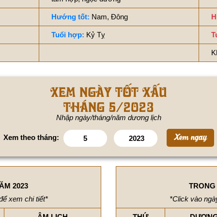
Hướng tốt:
Nam, Đông
H
Tuổi hợp:
Kỷ Tỵ
T
K
Xem ngày tốt xấu
tháng 5/2023
Nhập ngày/tháng/năm dương lịch
Xem theo tháng:
ĂM 2023
TRONG 
để xem chi tiết*
*Click vào ngày
ÂM LỊCH
THỨ
DƯƠNG