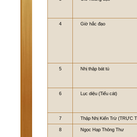
4
Giờ hắc đạo
5
Nhị thập bát tú
6
Lục diệu (Tiểu cát)
7
Thập Nhị Kiến Trừ (TRỰC
8
Ngọc Hạp Thông Thư