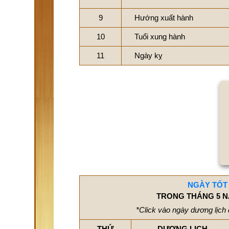
9
Hướng xuất hành
10
Tuổi xung hành
11
Ngày kỵ
NGÀY TỐT
TRONG THÁNG 5 N
*Click vào ngày dương lịch 
THỨ
DƯƠNG LỊCH