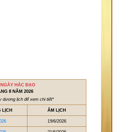
 NGÀY HẮC ĐẠO
NG 8 NĂM 2026
 dương lịch để xem chi tiết*
 LỊCH
ÂM LỊCH
026
19/6/2026
026
21/6/2026