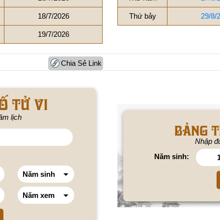
18/7/2026
Thứ bảy
29/8/
19/7/2026
Chia Sẻ Link
ố tử vi
âm lịch
BẢNG T
Nhập đú
Năm sinh: