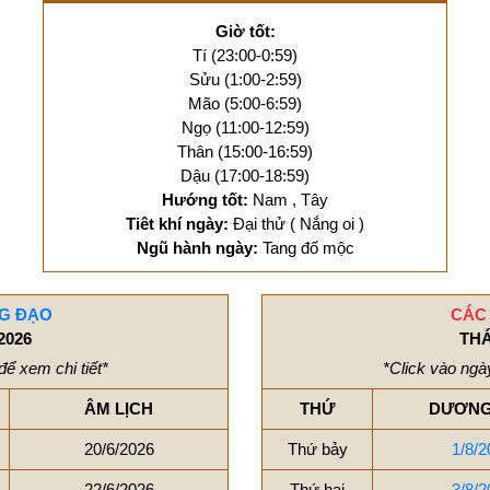
Giờ tốt:
Tí (23:00-0:59)
Sửu (1:00-2:59)
Mão (5:00-6:59)
Ngọ (11:00-12:59)
Thân (15:00-16:59)
Dậu (17:00-18:59)
Hướng tốt:
Nam , Tây
Tiêt khí ngày:
Đại thử ( Nắng oi )
Ngũ hành ngày:
Tang đố mộc
G ĐẠO
CÁC
2026
THÁ
để xem chi tiết*
*Click vào ngày
ÂM LỊCH
THỨ
DƯƠNG
20/6/2026
Thứ bảy
1/8/2
22/6/2026
Thứ hai
3/8/2