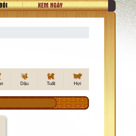
BÓI
XEM NGÀY
ân
Dậu
Tuất
Hợi