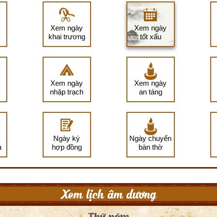
Xem ngày
Xem ngày
khai trương
tốt xấu
Xem ngày
Xem ngày
nhập trạch
an táng
Ngày ký
Ngày chuyển
à
hợp đồng
bàn thờ
Xem lịch âm dương
Thứ năm