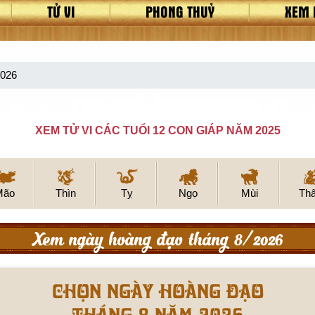
TỬ VI
PHONG THUỶ
XEM 
2026
XEM TỬ VI CÁC TUỔI 12 CON GIÁP NĂM 2025
Mão
Thìn
Tỵ
Ngọ
Mùi
Th
Xem ngày hoàng đạo tháng 8/2026
Chọn ngày hoàng đạo
tháng 8 năm 2026