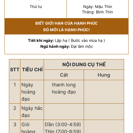
Thứ tư
Ngày: Mậu Thìn
Tháng: Bính Thìn
BIẾT GIỚI HẠN CỦA HẠNH PHÚC
ĐÓ MỚI LÀ HẠNH PHÚC!
Tiêt khí ngày:
Lập hạ ( Bước vào mùa hạ )
Ngũ hành ngày:
Đại lâm mộc
NỘI DUNG CỤ THỂ
STT
TIÊU CHÍ
Cát
Hung
1
Ngày
thanh long
hoàng
hoàng đạo
đạo
2
Ngày hắc
đạo
3
Giờ
Dần (3:00-4:59)
hoàng
Thìn (7:00-8:59)