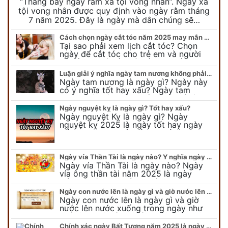
“Tháng bảy ngày rằm xá tội vong nhân”. Ngày xá
tội vong nhân được quy định vào ngày rằm tháng
7 năm 2025. Đây là ngày mà dân chúng sẽ…
Cách chọn ngày cắt tóc năm 2025 may mắn cho cả trẻ em và người lớn
Tại sao phải xem lịch cắt tóc? Chọn
ngày để cắt tóc cho trẻ em và người
lớn cần lưu ý điều gì để gặp nhiều may
mắn ? Khi…
Luận giải ý nghĩa ngày tam nương không phải ai cũng biết
Ngày tam nương là ngày gì? Ngày này
có ý nghĩa tốt hay xấu? Ngày tam
nương sát có nguồn gốc như thế nào?
Cần kiêng kỵ điều gì khi…
Ngày nguyệt kỵ là ngày gì? Tốt hay xấu?
Ngày nguyệt Kỵ là ngày gì? Ngày
nguyệt kỵ 2025 là ngày tốt hay ngày
xấu, xem ngay để biết chi tiết ý nghĩa
ngày nguyệt kỵ cũng như nguồn…
Ngày vía Thần Tài là ngày nào? Ý nghĩa ngày vía Thần Tài năm 2025
Ngày vía Thần Tài là ngày nào? Ngày
vía ông thần tài năm 2025 là ngày
mùng 10 âm lịch hàng tháng. Tại sao
trong ngày này, tất cả mọi…
Ngày con nước lên là ngày gì và giờ nước lên nước xuống trong ngày?
Ngày con nước lên là ngày gì và giờ
nước lên nước xuống trong ngày như
thế nào? Có điều gì cần chú ý về ngày
con nước lên? Đừng…
Chính xác ngày Bất Tương năm 2025 là ngày gì mà cực ít người biết