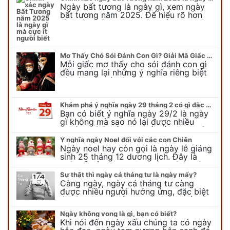
Ngày bất tương là ngày gì, xem ngày
bất tương năm 2025. Để hiểu rõ hơn
về ngày bất tương, ngày bất tương là
ngày gì mời quý bạn tham…
Mơ Thấy Chó Sói Đánh Con Gì? Giải Mã Giấc Mơ Bí Ẩn
Mỗi giấc mơ thấy cho sói đánh con gì
đều mang lại những ý nghĩa riêng biệt
và có thể phản ánh tâm trạng, suy nghĩ
của chúng ta.
Khám phá ý nghĩa ngày 29 tháng 2 có gì đặc biệt?
Bạn có biết ý nghĩa ngày 29/2 là ngày
gì không mà sao nó lại được nhiều
người chú ý đến vậy. Tất cả mọi người
đều cho rằng đây…
Ý nghĩa ngày Noel đối với các con Chiên
Ngày noel hay còn gọi là ngày lễ giáng
sinh 25 tháng 12 dương lịch. Đây là
ngày lễ của bên thiên chúa giáo, ngày
lễ thiên chúa giáng sinh,…
Sự thật thì ngày cá tháng tư là ngày mấy?
Càng ngày, ngày cá tháng tư càng
được nhiều người hưởng ứng, đặc biệt
là các bạn trẻ bởi họ sẽ nghĩ ra đủ trò
vui chơi, tinh nghịch, hài…
Ngày không vong là gì, bạn có biết?
Khi nói đến ngày xấu chúng ta có ngày