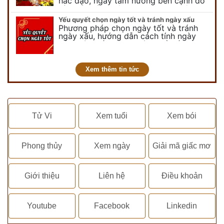
hắc đạo, ngày tam nương bên cạnh đó
còn có ngày không vong. Tuy nhiên khi
nói đến ngày không vong…
Yếu quyết chọn ngày tốt và tránh ngày xấu
Phương pháp chọn ngày tốt và tránh
ngày xấu, hướng dẫn cách tính ngày
tốt, ngày xấu trong tháng để tiến hành
kết hôn, động thổ, nhập trạch, khai
trương,...
Xem thêm tin tức
Tử Vi
Xem tuổi
Xem bói
Phong thủy
Xem ngày
Giải mã giấc mơ
Giới thiệu
Liên hệ
Điều khoản
Youtube
Facebook
Linkedin