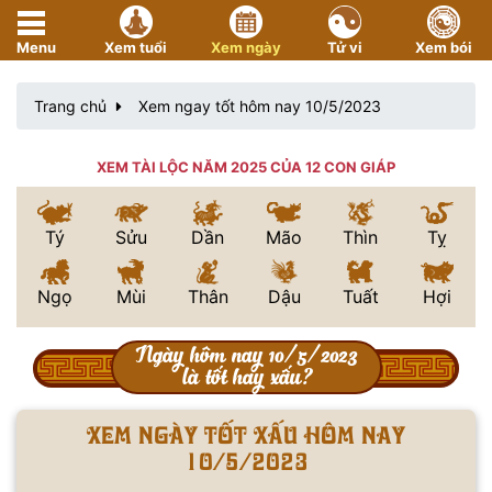
Menu
Xem tuổi
Xem ngày
Tử vi
Xem bói
Trang chủ
Xem ngay tốt hôm nay 10/5/2023
XEM TÀI LỘC NĂM 2025 CỦA 12 CON GIÁP
Tý
Sửu
Dần
Mão
Thìn
Tỵ
Ngọ
Mùi
Thân
Dậu
Tuất
Hợi
Ngày hôm nay 10/5/2023
là tốt hay xấu?
Xem ngày tốt xấu hôm nay
10/5/2023