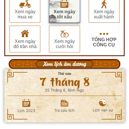
Xem ngày
Xem ngày
Xem ngày
mua xe
tốt xấu
xuất hành
TỔNG HỢP
Xem ngày
Xem ngày
CÔNG CỤ
đổ trần nhà
cưới hỏi
Xem lịch âm dương
Thứ sáu
7 tháng 8
25 Tháng 6, Bính Ngọ
Lịch vạn sự
Tra cứu lịch
Lịch 2023