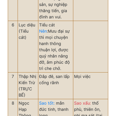
sản, sự nghiệp
thăng tiến, gia
đình an vui.
6
Lục diệu
Tiểu cát
(Tiểu
Nên
:Mưu đại sự
cát)
thì mọi chuyện
hanh thông
thuận lợi, được
quý nhân nâng
đỡ, âm phúc độ
trì che chở.
7
Thập Nhị
Đắp đê, san lấp
Mọi việc
Kiến Trừ
cống rãnh
(TRỰC
BẾ)
8
Ngọc
Sao tốt:
mẫn
Sao xấu:
thổ
Hạp
đức tinh, thanh
phù, thiên ôn,
Thông
long
phi ma sát (tai