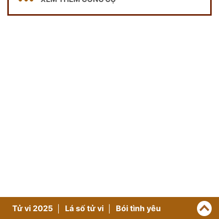
Tử vi 2025
Lá số tử vi
Bói tình yêu