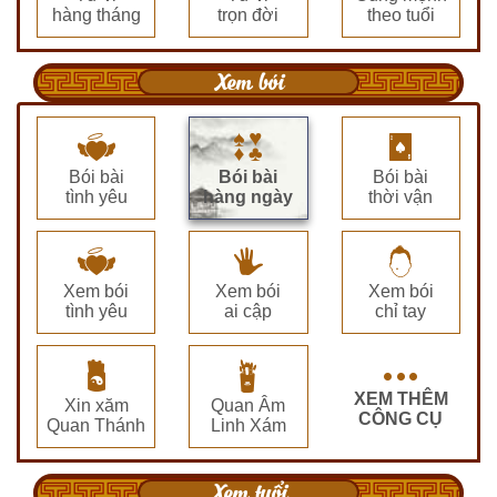
hàng tháng
trọn đời
theo tuổi
Xem bói
Bói bài
Bói bài
Bói bài
tình yêu
hàng ngày
thời vận
Xem bói
Xem bói
Xem bói
tình yêu
ai cập
chỉ tay
XEM THÊM
Xin xăm
Quan Âm
CÔNG CỤ
Quan Thánh
Linh Xám
Xem tuổi