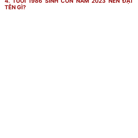
4. TUỔI 1986 SINH CON NĂM 2023 NÊN ĐẶT
TÊN GÌ?