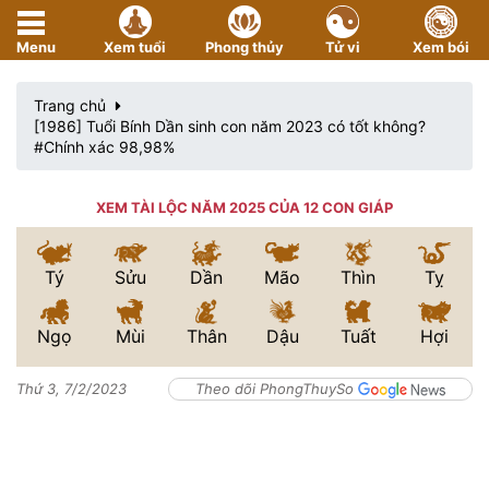
Menu
Xem tuổi
Phong thủy
Tử vi
Xem bói
Trang chủ
[1986] Tuổi Bính Dần sinh con năm 2023 có tốt không?
#Chính xác 98,98%
XEM TÀI LỘC NĂM 2025 CỦA 12 CON GIÁP
Tý
Sửu
Dần
Mão
Thìn
Tỵ
Ngọ
Mùi
Thân
Dậu
Tuất
Hợi
Thứ 3, 7/2/2023
Theo dõi PhongThuySo