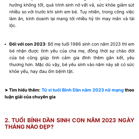
hưởng không tốt, quá trình sinh nở vất vả, sức khỏe giảm sút
nhiều so với trước khi sinh em bé. Tuy nhiên, trong công việc
làm ăn, kinh doanh lại mang tới nhiều hỷ tín may mắn và tài
lộc.
Đối với con 2023
: Bố mẹ tuổi 1986 sinh con năm 2023 thì em
bé nhận được tình yêu của cha mẹ, đồng thời sự chào đời
của bé cũng giúp tình cảm gia đình thêm gắn kết, yêu
thương hơn. Mặc dù vậy, bé yêu sinh vào năm này sẽ có sức
khỏe yếu, hay đau ốm bệnh tật.
Tìm hiểu thêm:
Tử vi tuổi Bính Dần năm 2023 nữ mạng
theo
➤
luận giải của chuyên gia
2. TUỔI BÍNH DẦN SINH CON NĂM 2023 NGÀY
THÁNG NÀO ĐẸP?