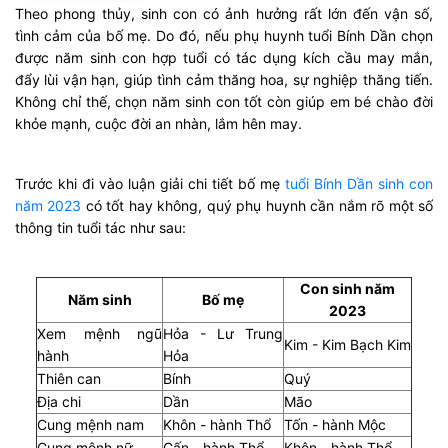
Theo phong thủy, sinh con có ảnh hưởng rất lớn đến vận số,
tình cảm của bố mẹ. Do đó, nếu phụ huynh tuổi Bính Dần chọn
được năm sinh con hợp tuổi có tác dụng kích cầu may mắn,
đẩy lùi vận hạn, giúp tình cảm thăng hoa, sự nghiệp thăng tiến.
Không chỉ thế, chọn năm sinh con tốt còn giúp em bé chào đời
khỏe mạnh, cuộc đời an nhàn, lắm hên may.
Trước khi đi vào luận giải chi tiết bố mẹ
tuổi Bính Dần sinh con
năm 2023
có tốt hay không, quý phụ huynh cần nắm rõ một số
thông tin tuổi tác như sau:
Con sinh năm
Năm sinh
Bố mẹ
2023
Xem mệnh ngũ
Hỏa - Lư Trung
Kim - Kim Bạch Kim
hành
Hỏa
Thiên can
Bính
Quý
Địa chi
Dần
Mão
Cung mệnh nam
Khôn - hành Thổ
Tốn - hành Mộc
Cung mệnh nữ
Cấn - hành Thổ
Khôn - hành Thổ