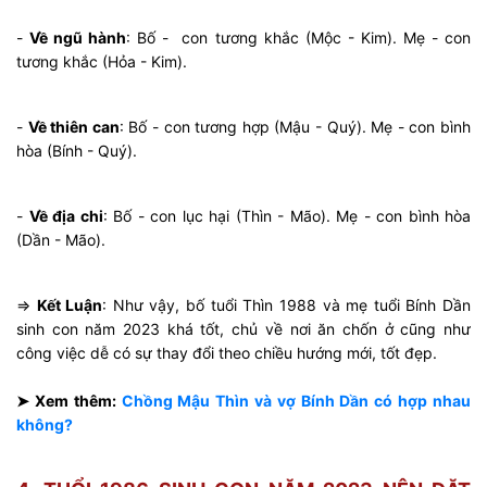
-
Về ngũ hành
: Bố - con tương khắc (Mộc - Kim). Mẹ - con
tương khắc (Hỏa - Kim).
-
Về thiên can
: Bố - con tương hợp (Mậu - Quý). Mẹ - con bình
hòa (Bính - Quý).
-
Về địa chi
: Bố - con lục hại (Thìn - Mão). Mẹ - con bình hòa
(Dần - Mão).
⇒
Kết Luận
: Như vậy, bố tuổi Thìn 1988 và mẹ tuổi Bính Dần
sinh con năm 2023 khá tốt, chủ về nơi ăn chốn ở cũng như
công việc dễ có sự thay đổi theo chiều hướng mới, tốt đẹp.
➤ Xem thêm:
Chồng Mậu Thìn và vợ Bính Dần có hợp nhau
không?