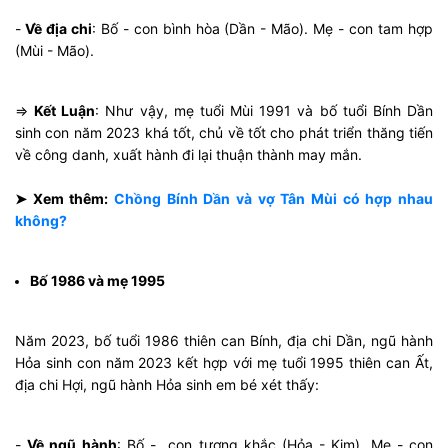
-
Về địa chi
: Bố - con bình hòa (Dần - Mão). Mẹ - con tam hợp
(Mùi - Mão).
⇒
Kết Luận
: Như vậy, mẹ tuổi Mùi 1991 và bố tuổi Bính Dần
sinh con năm 2023 khá tốt, chủ về tốt cho phát triển thăng tiến
về công danh, xuất hành đi lại thuận thành may mắn.
➤ Xem thêm:
Chồng Bính Dần và vợ Tân Mùi có hợp nhau
không?
Bố 1986 và mẹ 1995
Năm 2023, bố tuổi 1986 thiên can Bính, địa chi Dần, ngũ hành
Hỏa sinh con năm 2023 kết hợp với mẹ tuổi 1995 thiên can Ất,
địa chi Hợi, ngũ hành Hỏa sinh em bé xét thấy:
-
Về ngũ hành
: Bố - con tương khắc (Hỏa - Kim). Mẹ - con